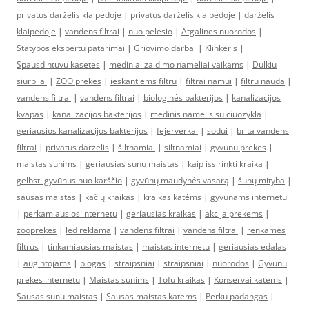
privatus darželis klaipėdoje
|
privatus darželis klaipėdoje
|
darželis
klaipėdoje
|
vandens filtrai
|
nuo pelesio
|
Atgalines nuorodos
|
Statybos ekspertu patarimai
|
Griovimo darbai
|
Klinkeris
|
Spausdintuvu kasetes
|
mediniai zaidimo nameliai vaikams
|
Dulkiu
siurbliai
|
ZOO prekes
|
ieskantiems filtru
|
filtrai namui
|
filtru nauda
|
vandens filtrai
|
vandens filtrai
|
biologinės bakterijos
|
kanalizacijos
kvapas
|
kanalizacijos bakterijos
|
medinis namelis su ciuozykla
|
geriausios kanalizacijos bakterijos
|
fejerverkai
|
sodui
|
brita vandens
filtrai
|
privatus darzelis
|
šiltnamiai
|
siltnamiai
|
gyvunu prekes
|
maistas sunims
|
geriausias sunu maistas
|
kaip issirinkti kraika
|
gelbsti gyvūnus nuo karščio
|
gyvūnų maudynės vasarą
|
šunų mityba
|
sausas maistas
|
kačių kraikas
|
kraikas katėms
|
gyvūnams internetu
|
perkamiausios internetu
|
geriausias kraikas
|
akcija prekems
|
zooprekės
|
led reklama
|
vandens filtrai
|
vandens filtrai
|
renkamės
filtrus
|
tinkamiausias maistas
|
maistas internetu
|
geriausias ėdalas
|
augintojams
|
blogas
|
straipsniai
|
straipsniai
|
nuorodos
|
Gyvunu
prekes internetu
|
Maistas sunims
|
Tofu kraikas
|
Konservai katems
|
Sausas sunu maistas
|
Sausas maistas katems
|
Perku padangas
|