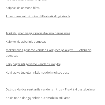
Kaip veikia osmoso filtrai
Ar vandens minkštinimo filtrai reikalingi visada
Trinkelių medžiagų ir projektavimo parinkimas
Kaip veikia atbulinis osmosas
Maksimalios geriamo vandens kokybės palaikymui – Atbulinis
osmosas
Kaip pagerinti geriamo vandens kokybę
Kokį lauko tualetą rinktis naudojimui soduose
Dažnos klaidos renkantis vandens filtrus – Praktiški pastebėjimai
Kokią nano dangą rinktis automobilio stiklams