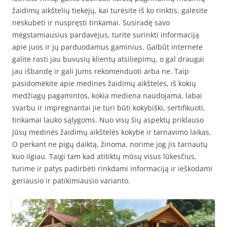
žaidimų aikštelių tiekėjų, kai turėsite iš ko rinktis, galėsite
neskubėti ir nuspręsti tinkamai. Susiradę savo
mėgstamiausius pardavėjus, turite surinkti informaciją
apie juos ir jų parduodamus gaminius. Galbūt internete
galite rasti jau buvusių klientų atsiliepimų, o gal draugai
jau išbandę ir gali Jums rekomenduoti arba ne. Taip
pasidomėkite apie medines žaidimų aikšteles, iš kokių
medžiagų pagamintos, kokia mediena naudojama, labai
svarbu ir impregnantai jie turi būti kokybiški, sertifikuoti,
tinkamai lauko sąlygoms. Nuo visų šių aspektų priklauso
Jūsų medinės žaidimų aikštelės kokybė ir tarnavimo laikas.
O perkant ne pigų daiktą, žinoma, norime jog jis tarnautų
kuo ilgiau. Taigi tam kad atitiktų mūsų visus lūkesčius,
turime ir patys padirbėti rinkdami informaciją ir ieškodami
geriausio ir patikimiausio varianto.