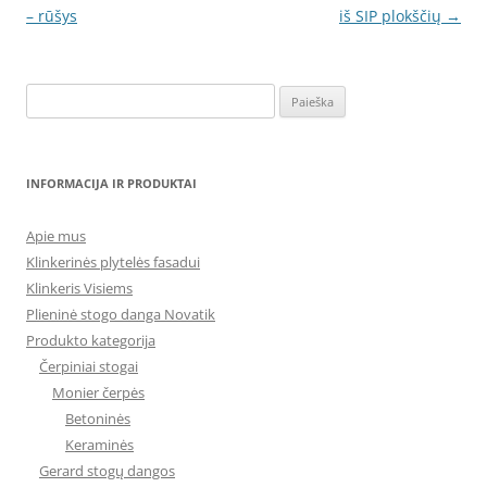
navigacija
– rūšys
iš SIP plokščių
→
Ieškoti:
INFORMACIJA IR PRODUKTAI
Apie mus
Klinkerinės plytelės fasadui
Klinkeris Visiems
Plieninė stogo danga Novatik
Produkto kategorija
Čerpiniai stogai
Monier čerpės
Betoninės
Keraminės
Gerard stogų dangos