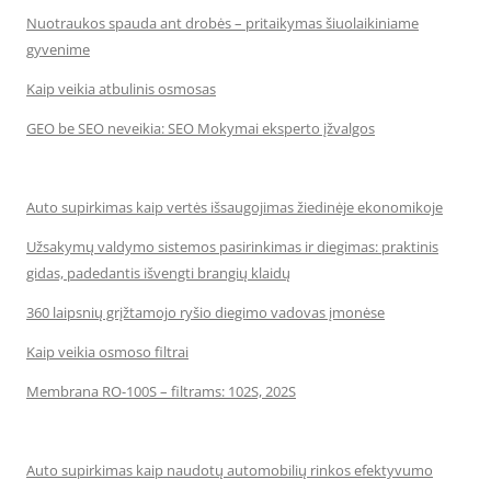
Nuotraukos spauda ant drobės – pritaikymas šiuolaikiniame
gyvenime
Kaip veikia atbulinis osmosas
GEO be SEO neveikia: SEO Mokymai eksperto įžvalgos
Auto supirkimas kaip vertės išsaugojimas žiedinėje ekonomikoje
Užsakymų valdymo sistemos pasirinkimas ir diegimas: praktinis
gidas, padedantis išvengti brangių klaidų
360 laipsnių grįžtamojo ryšio diegimo vadovas įmonėse
Kaip veikia osmoso filtrai
Membrana RO-100S – filtrams: 102S, 202S
Auto supirkimas kaip naudotų automobilių rinkos efektyvumo