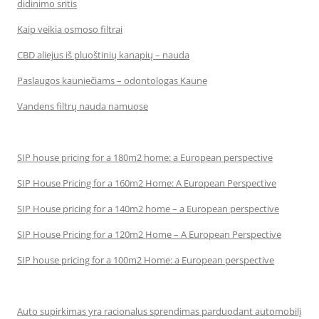
didinimo sritis
Kaip veikia osmoso filtrai
CBD aliejus iš pluoštinių kanapių – nauda
Paslaugos kauniečiams – odontologas Kaune
Vandens filtrų nauda namuose
SIP house pricing for a 180m2 home: a European perspective
SIP House Pricing for a 160m2 Home: A European Perspective
SIP House pricing for a 140m2 home – a European perspective
SIP House Pricing for a 120m2 Home – A European Perspective
SIP house pricing for a 100m2 Home: a European perspective
Auto supirkimas yra racionalus sprendimas parduodant automobilį