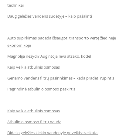
technikai
Daug geležies vandens sudėtyje – kaip pašalinti
Auto supirkimas padeda išsaugoti transporto vertę žiedinėje
ekonomikoje
Magnolija nežydi? Augintoja Ieva atsako, kodėl
Kaip veikia atbulinis osmosas
Geriamo vandens filtrų pasirinkimas – kada pradėti rūpintis
Pagrindinė atbulinio osmoso paskirtis
Kaip veikia atbulinis osmosas
Atbulinio osmoso filtrų nauda
Didelio geležies kiekio vandenyje poveikis sveikatai