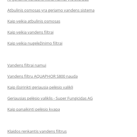
Atbulinis osmosas yra geriamo vandens sistema
Kaip veikia atbulinis osmosas
Kaip veikia vandens filtrai
Kaip veikia nugeležinimo filtrai
Vandens filtrai namui
Vandens filtrų AQUAPHOR S800 nauda
Kaip išsirinkti geriausią pelėsio valiklį
Geriausias pelėsio valiklis - Super Fungicidas AG
Kaip panaikinti pelėsio kvapą
Klaidos renkantis vandens filtrus