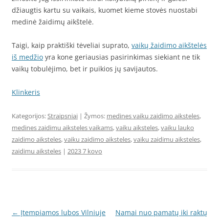
džiaugtis kartu su vaikais, kuomet kieme stovės nuostabi
medinė žaidimų aikštelė.
Taigi, kaip praktiški tėveliai suprato,
vaikų žaidimo aikštelės
iš medžio
yra kone geriausias pasirinkimas siekiant ne tik
vaikų tobulėjimo, bet ir puikios jų savijautos.
Klinkeris
Kategorijos:
Straipsniai
| Žymos:
medines vaiku zaidimo aiksteles
,
medines zaidimu aiksteles vaikams
,
vaiku aiksteles
,
vaiku lauko
zaidimo aiksteles
,
vaiku zaidimo aiksteles
,
vaiku zaidimu aiksteles
,
zaidimu aiksteles
|
2023 7 kovo
Įrašo
←
Įtempiamos lubos Vilniuje
Namai nuo pamatų iki raktų