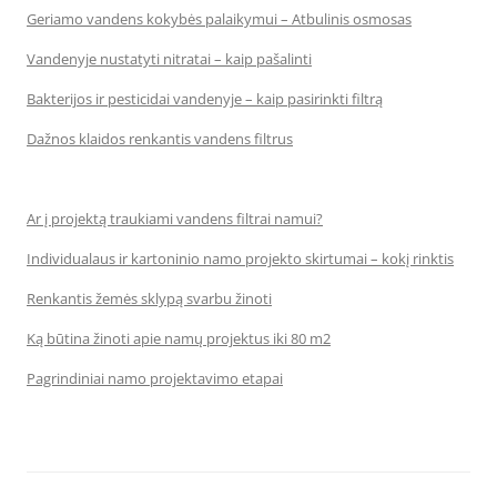
Geriamo vandens kokybės palaikymui – Atbulinis osmosas
Vandenyje nustatyti nitratai – kaip pašalinti
Bakterijos ir pesticidai vandenyje – kaip pasirinkti filtrą
Dažnos klaidos renkantis vandens filtrus
Ar į projektą traukiami vandens filtrai namui?
Individualaus ir kartoninio namo projekto skirtumai – kokį rinktis
Renkantis žemės sklypą svarbu žinoti
Ką būtina žinoti apie namų projektus iki 80 m2
Pagrindiniai namo projektavimo etapai