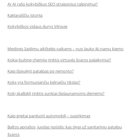
Ar AI rašo kokybiškus SEO straipsnius talpinimui?
Kaklaraiščių istorija
Kokybiškos vidaus durys Vilniuje
Medinės žaidimų aikštelės vaikams – nuo lauko iki namų kiemo
Kokią buitinę chemiją rinktis virtuvės švaros palaikymui?
Kaip išsivalyti patalpas po remonto?
Koks yra formuojančių kelnaičių tikslas?
Kokį skalbiklį rinktis sunkiai išplaunamoms dėmėms?
Kaip greitai parduoti automobilį – supirkimas
Baltos apnašos, juodas įspūdis: kas slypi už sanitarinių patalpų
švaros