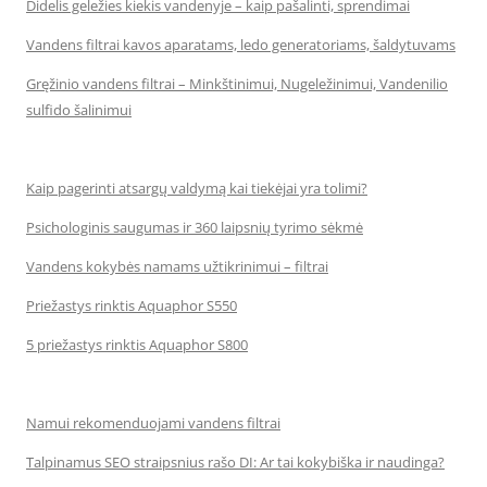
Didelis geležies kiekis vandenyje – kaip pašalinti, sprendimai
Vandens filtrai kavos aparatams, ledo generatoriams, šaldytuvams
Gręžinio vandens filtrai – Minkštinimui, Nugeležinimui, Vandenilio
sulfido šalinimui
Kaip pagerinti atsargų valdymą kai tiekėjai yra tolimi?
Psichologinis saugumas ir 360 laipsnių tyrimo sėkmė
Vandens kokybės namams užtikrinimui – filtrai
Priežastys rinktis Aquaphor S550
5 priežastys rinktis Aquaphor S800
Namui rekomenduojami vandens filtrai
Talpinamus SEO straipsnius rašo DI: Ar tai kokybiška ir naudinga?