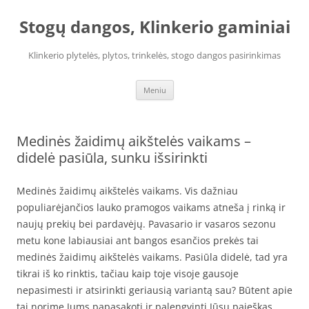
Pereiti
prie
Stogų dangos, Klinkerio gaminiai
turinio
Klinkerio plytelės, plytos, trinkelės, stogo dangos pasirinkimas
Meniu
Medinės žaidimų aikštelės vaikams –
didelė pasiūla, sunku išsirinkti
Medinės žaidimų aikštelės vaikams. Vis dažniau
populiarėjančios lauko pramogos vaikams atneša į rinką ir
naujų prekių bei pardavėjų. Pavasario ir vasaros sezonu
metu kone labiausiai ant bangos esančios prekės tai
medinės žaidimų aikštelės vaikams. Pasiūla didelė, tad yra
tikrai iš ko rinktis, tačiau kaip toje visoje gausoje
nepasimesti ir atsirinkti geriausią variantą sau? Būtent apie
tai norime Jums papasakoti ir palengvinti Jūsų paieškas