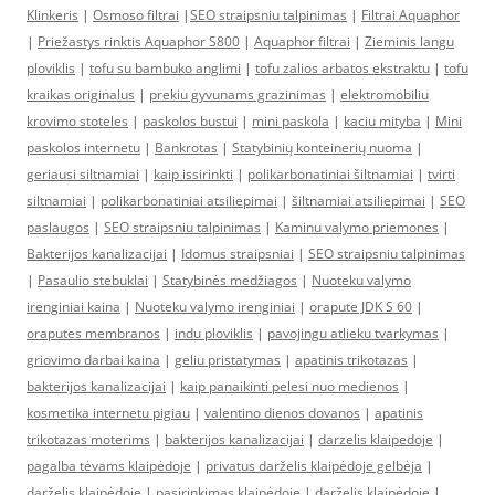
Klinkeris
|
Osmoso filtrai
|
SEO straipsniu talpinimas
|
Filtrai Aquaphor
|
Priežastys rinktis Aquaphor S800
|
Aquaphor filtrai
|
Zieminis langu
ploviklis
|
tofu su bambuko anglimi
|
tofu zalios arbatos ekstraktu
|
tofu
kraikas originalus
|
prekiu gyvunams grazinimas
|
elektromobiliu
krovimo stoteles
|
paskolos bustui
|
mini paskola
|
kaciu mityba
|
Mini
paskolos internetu
|
Bankrotas
|
Statybinių konteinerių nuoma
|
geriausi siltnamiai
|
kaip issirinkti
|
polikarbonatiniai šiltnamiai
|
tvirti
siltnamiai
|
polikarbonatiniai atsiliepimai
|
šiltnamiai atsiliepimai
|
SEO
paslaugos
|
SEO straipsniu talpinimas
|
Kaminu valymo priemones
|
Bakterijos kanalizacijai
|
Idomus straipsniai
|
SEO straipsniu talpinimas
|
Pasaulio stebuklai
|
Statybinės medžiagos
|
Nuoteku valymo
irenginiai kaina
|
Nuoteku valymo irenginiai
|
orapute JDK S 60
|
oraputes membranos
|
indu ploviklis
|
pavojingu atlieku tvarkymas
|
griovimo darbai kaina
|
geliu pristatymas
|
apatinis trikotazas
|
bakterijos kanalizacijai
|
kaip panaikinti pelesi nuo medienos
|
kosmetika internetu pigiau
|
valentino dienos dovanos
|
apatinis
trikotazas moterims
|
bakterijos kanalizacijai
|
darzelis klaipedoje
|
pagalba tėvams klaipėdoje
|
privatus darželis klaipėdoje gelbėja
|
darželis klaipėdoje
|
pasirinkimas klaipėdoje
|
darželis klaipėdoje
|