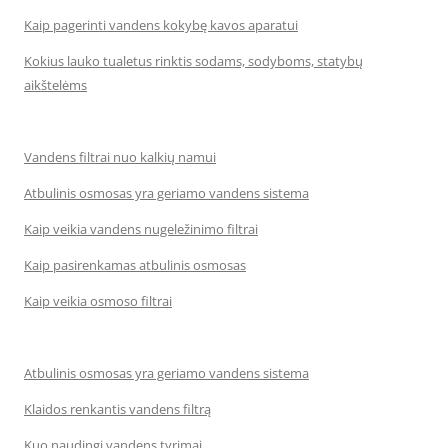
Kaip pagerinti vandens kokybę kavos aparatui
Kokius lauko tualetus rinktis sodams, sodyboms, statybų
aikštelėms
Vandens filtrai nuo kalkių namui
Atbulinis osmosas yra geriamo vandens sistema
Kaip veikia vandens nugeležinimo filtrai
Kaip pasirenkamas atbulinis osmosas
Kaip veikia osmoso filtrai
Atbulinis osmosas yra geriamo vandens sistema
Klaidos renkantis vandens filtrą
Kuo naudingi vandens tyrimai