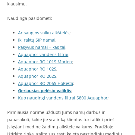
klausimų.
Naudinga pasidomėti:
Ar saugios vaikų aikštelės
;
Iki raktų SIP namai
;
Pasyvūs namai – kas tai
;
Aquaphor vandens filtrai
;
Aquaphor RO 101S Morion
;
Aquaphor RO 102S
;
Aquaphor RO 202S
;
Aquaphor RO 206S HoReCa
;
Geriausias pelėsio valiklis
;
Kuo naudingi vandens filtrai S800 Aquaphor
;
Pirmiausia norime užduoti Jums namų darbus ir
papasakoti, kokie jie yra ir ką klientas turi atlikti prieš
įsigyjant medinę žaidimų aikštelę vaikams. Pradžioje
ištirkite rinką, galite susirasti keletą pagrindinių medinių