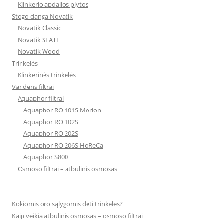
Klinkerio apdailos plytos
Stogo danga Novatik
Novatik Classic
Novatik SLATE
Novatik Wood
Trinkelės
Klinkerinės trinkelės
Vandens filtrai
Aquaphor filtrai
Aquaphor RO 101S Morion
Aquaphor RO 102S
Aquaphor RO 202S
Aquaphor RO 206S HoReCa
Aquaphor S800
Osmoso filtrai – atbulinis osmosas
Kokiomis oro sąlygomis dėti trinkeles?
Kaip veikia atbulinis osmosas – osmoso filtrai