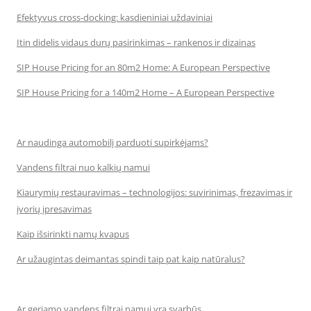
Efektyvus cross-docking: kasdieniniai uždaviniai
Itin didelis vidaus durų pasirinkimas – rankenos ir dizainas
SIP House Pricing for an 80m2 Home: A European Perspective
SIP House Pricing for a 140m2 Home – A European Perspective
Ar naudinga automobilį parduoti supirkėjams?
Vandens filtrai nuo kalkių namui
Kiaurymių restauravimas – technologijos: suvirinimas, frezavimas ir
įvorių įpresavimas
Kaip išsirinkti namų kvapus
Ar užaugintas deimantas spindi taip pat kaip natūralus?
Ar geriamo vandens filtrai namui yra svarbūs