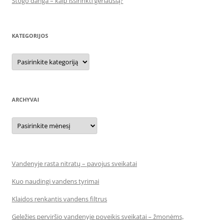
Stogo danga – kaip išsirinkti geriausią?
KATEGORIJOS
Kategorijos
ARCHYVAI
Archyvai
Vandenyje rasta nitratų – pavojus sveikatai
Kuo naudingi vandens tyrimai
Klaidos renkantis vandens filtrus
Geležies perviršio vandenyje poveikis sveikatai – žmonėms,