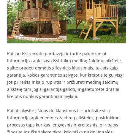
Kai jau išsirenkate pardavėją ir turite pakankamai
informacijos apie savo išsirinktą medinę žaidimų aikštelę,
galite pradėti domėtis gilesniais klausimais, tokiais kaip
garantija, kokios garantinės sąlygos, kur kreiptis jeigu visgi
jos prireikia ir kaip rūpintis ir prižiūrėti medinę žaidimų
aikštelę tam jog ši garantija galiotų ir galėtumėte drąsiai
kreiptis nutikus garantiniam įvykiui.
Kai atsakysite į šiuos du klausimus ir surinksite visą
informaciją apie medines žaidimų aikšteles, pasirinkimo
procesas taps kur kas lengvesnis ir greitesnis, o ir patys
žinosite jog išsirinkote tikrai kokybišką pirkinį ir galėsi