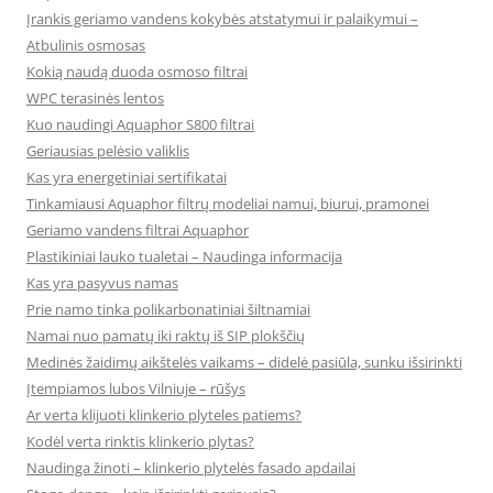
Įrankis geriamo vandens kokybės atstatymui ir palaikymui –
Atbulinis osmosas
Kokią naudą duoda osmoso filtrai
WPC terasinės lentos
Kuo naudingi Aquaphor S800 filtrai
Geriausias pelėsio valiklis
Kas yra energetiniai sertifikatai
Tinkamiausi Aquaphor filtrų modeliai namui, biurui, pramonei
Geriamo vandens filtrai Aquaphor
Plastikiniai lauko tualetai – Naudinga informacija
Kas yra pasyvus namas
Prie namo tinka polikarbonatiniai šiltnamiai
Namai nuo pamatų iki raktų iš SIP plokščių
Medinės žaidimų aikštelės vaikams – didelė pasiūla, sunku išsirinkti
Įtempiamos lubos Vilniuje – rūšys
Ar verta klijuoti klinkerio plyteles patiems?
Kodėl verta rinktis klinkerio plytas?
Naudinga žinoti – klinkerio plytelės fasado apdailai