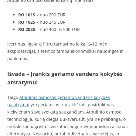
Atbulinio osmoso sistemų kainų intervalas:
RO 101S
– nuo 200 EUR
RO 102S
– nuo 245 EUR
RO 202S
– nuo 400 iki 500 EUR
Įvertinus ilgalaikį filtrų tarnavimo laiką (6–12 mėn.
eksploatacija), sistemos tampa ekonomiškai naudingos ir
patikimos.
Išvada – Įrankis geriamo vandens kokybės
atstatymui
Taigi,
atbulinis osmosas geriamo vandens kokybės
palaikymui
yra geriausias ir praktiškais pasirinkimas
kiekvienam savo sveikatą saugančiam. Atbulinio osmoso
technologija, kurią diegia Buksvarus.lt, yra ne prabanga, o
moksliškai pagrįsta, sveikatai saugi ir ekonomiškai racionali
alternatyva. Nesvarbu, ar tai individualus vartotojas, ar