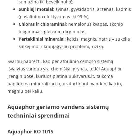
sumažina iki beveik nulio);
Sunkieji metalai
: švinas, gyvsidabris, arsenas, kadmis
(pašalinimo efektyvumas iki 99 %);
Chloras ir chloraminai
: nemalonus kvapas, skonio
bloginimas, gleivinių dirginimas;
Pertekliniai mineralai
: kalcis, magnis, natris – sukelia
kalkėjimo ir kraujagyslių problemų riziką.
Svarbu pabrėžti, kad per atbulinio osmoso sistemą
išvalytas vanduo yra chemiškai grynas, todėl Aquaphor
įrenginiuose, kuriuos platina Buksvarus.lt, taikoma
papildoma mineralizacija, praturtinanti vandenį kalciu,
magniu bei kaliu.
Aquaphor geriamo vandens sistemų
techniniai sprendimai
Aquaphor RO 101S