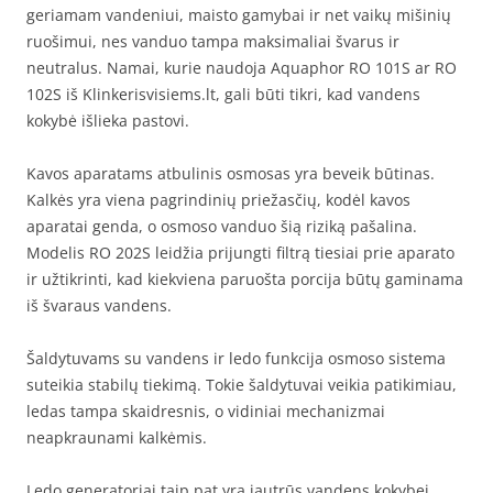
geriamam vandeniui, maisto gamybai ir net vaikų mišinių
ruošimui, nes vanduo tampa maksimaliai švarus ir
neutralus. Namai, kurie naudoja Aquaphor RO 101S ar RO
102S iš Klinkerisvisiems.lt, gali būti tikri, kad vandens
kokybė išlieka pastovi.
Kavos aparatams atbulinis osmosas yra beveik būtinas.
Kalkės yra viena pagrindinių priežasčių, kodėl kavos
aparatai genda, o osmoso vanduo šią riziką pašalina.
Modelis RO 202S leidžia prijungti filtrą tiesiai prie aparato
ir užtikrinti, kad kiekviena paruošta porcija būtų gaminama
iš švaraus vandens.
Šaldytuvams su vandens ir ledo funkcija osmoso sistema
suteikia stabilų tiekimą. Tokie šaldytuvai veikia patikimiau,
ledas tampa skaidresnis, o vidiniai mechanizmai
neapkraunami kalkėmis.
Ledo generatoriai taip pat yra jautrūs vandens kokybei.