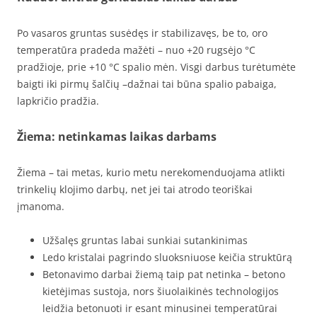
Po vasaros gruntas susėdęs ir stabilizavęs, be to, oro
temperatūra pradeda mažėti – nuo +20 rugsėjo °C
pradžioje, prie +10 °C spalio mėn. Visgi darbus turėtumėte
baigti iki pirmų šalčių –dažnai tai būna spalio pabaiga,
lapkričio pradžia.
Žiema: netinkamas laikas darbams
Žiema – tai metas, kurio metu nerekomenduojama atlikti
trinkelių klojimo darbų, net jei tai atrodo teoriškai
įmanoma.
Užšalęs gruntas labai sunkiai sutankinimas
Ledo kristalai pagrindo sluoksniuose keičia struktūrą
Betonavimo darbai žiemą taip pat netinka – betono
kietėjimas sustoja, nors šiuolaikinės technologijos
leidžia betonuoti ir esant minusinei temperatūrai