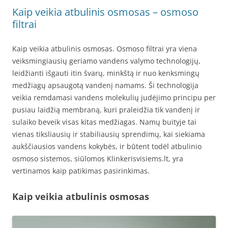
Kaip veikia atbulinis osmosas – osmoso
filtrai
Kaip veikia atbulinis osmosas. Osmoso filtrai yra viena
veiksmingiausių geriamo vandens valymo technologijų,
leidžianti išgauti itin švarų, minkštą ir nuo kenksmingų
medžiagų apsaugotą vandenį namams. Ši technologija
veikia remdamasi vandens molekulių judėjimo principu per
pusiau laidžią membraną, kuri praleidžia tik vandenį ir
sulaiko beveik visas kitas medžiagas. Namų buityje tai
vienas tiksliausių ir stabiliausių sprendimų, kai siekiama
aukščiausios vandens kokybės, ir būtent todėl atbulinio
osmoso sistemos, siūlomos Klinkerisvisiems.lt, yra
vertinamos kaip patikimas pasirinkimas.
Kaip veikia atbulinis osmosas