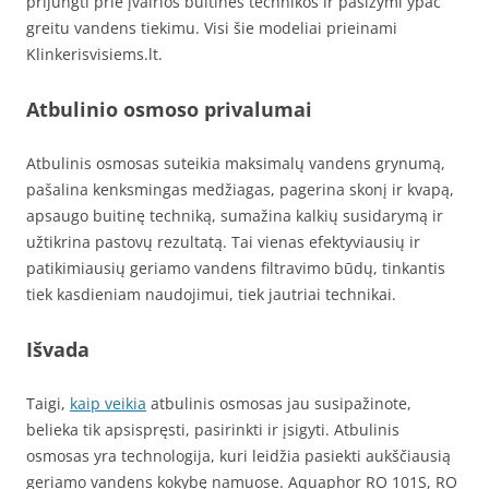
prijungti prie įvairios buitinės technikos ir pasižymi ypač
greitu vandens tiekimu. Visi šie modeliai prieinami
Klinkerisvisiems.lt.
Atbulinio osmoso privalumai
Atbulinis osmosas suteikia maksimalų vandens grynumą,
pašalina kenksmingas medžiagas, pagerina skonį ir kvapą,
apsaugo buitinę techniką, sumažina kalkių susidarymą ir
užtikrina pastovų rezultatą. Tai vienas efektyviausių ir
patikimiausių geriamo vandens filtravimo būdų, tinkantis
tiek kasdieniam naudojimui, tiek jautriai technikai.
Išvada
Taigi,
kaip veikia
atbulinis osmosas jau susipažinote,
belieka tik apsispręsti, pasirinkti ir įsigyti. Atbulinis
osmosas yra technologija, kuri leidžia pasiekti aukščiausią
geriamo vandens kokybę namuose. Aquaphor RO 101S, RO