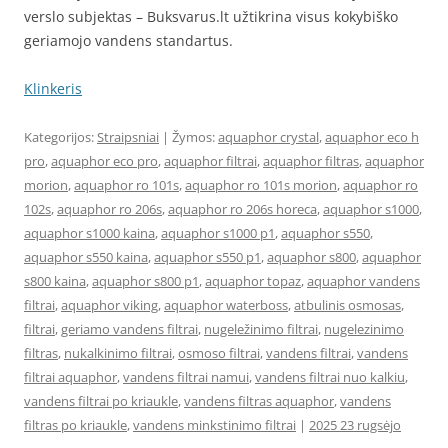
verslo subjektas – Buksvarus.lt užtikrina visus kokybiško
geriamojo vandens standartus.
Klinkeris
Kategorijos:
Straipsniai
| Žymos:
aquaphor crystal
,
aquaphor eco h
pro
,
aquaphor eco pro
,
aquaphor filtrai
,
aquaphor filtras
,
aquaphor
morion
,
aquaphor ro 101s
,
aquaphor ro 101s morion
,
aquaphor ro
102s
,
aquaphor ro 206s
,
aquaphor ro 206s horeca
,
aquaphor s1000
,
aquaphor s1000 kaina
,
aquaphor s1000 p1
,
aquaphor s550
,
aquaphor s550 kaina
,
aquaphor s550 p1
,
aquaphor s800
,
aquaphor
s800 kaina
,
aquaphor s800 p1
,
aquaphor topaz
,
aquaphor vandens
filtrai
,
aquaphor viking
,
aquaphor waterboss
,
atbulinis osmosas
,
filtrai
,
geriamo vandens filtrai
,
nugeležinimo filtrai
,
nugelezinimo
filtras
,
nukalkinimo filtrai
,
osmoso filtrai
,
vandens filtrai
,
vandens
filtrai aquaphor
,
vandens filtrai namui
,
vandens filtrai nuo kalkiu
,
vandens filtrai po kriaukle
,
vandens filtras aquaphor
,
vandens
filtras po kriaukle
,
vandens minkstinimo filtrai
|
2025 23 rugsėjo