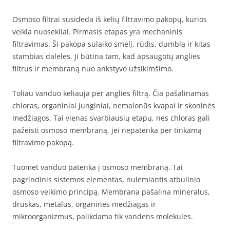
Osmoso filtrai susideda iš kelių filtravimo pakopų, kurios
veikia nuosekliai. Pirmasis etapas yra mechaninis
filtravimas. Ši pakopa sulaiko smėlį, rūdis, dumblą ir kitas
stambias daleles. Ji būtina tam, kad apsaugotų anglies
filtrus ir membraną nuo ankstyvo užsikimšimo.
Toliau vanduo keliauja per anglies filtrą. Čia pašalinamas
chloras, organiniai junginiai, nemalonūs kvapai ir skoninės
medžiagos. Tai vienas svarbiausių etapų, nes chloras gali
pažeisti osmoso membraną, jei nepatenka per tinkamą
filtravimo pakopą.
Tuomet vanduo patenka į osmoso membraną. Tai
pagrindinis sistemos elementas, nulemiantis atbulinio
osmoso veikimo principą. Membrana pašalina mineralus,
druskas, metalus, organines medžiagas ir
mikroorganizmus, palikdama tik vandens molekules.