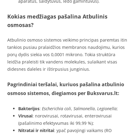
aparatus, šaldytuvus, ledo gamintuvus).
Kokias medžiagas pašalina Atbulinis
osmosas?
Atbulinio osmoso sistemos veikimo principas paremtas itin
tankios pusiau pralaidžios membranos naudojimu, kurios
porų dydis siekia vos 0,0001 mikrono. Tokia struktūra
leidžia praleisti tik vandens molekules, sulaikant visas
didesnes daleles ir ištirpusius junginius.
Pagrindiniai teršalai, kuriuos pašalina atbulinio
osmoso sistemos, diegiamos per Buksvarus.lt:
Bakterijos
:
Escherichia coli
,
Salmonella
,
Legionella
;
Virusai
: norovirusai, rotavirusai, enterovirusai
(pašalinimo efektyvumas iki 99,99 %);
Nitratai ir nitritai
: ypač pavojingi vaikams (RO