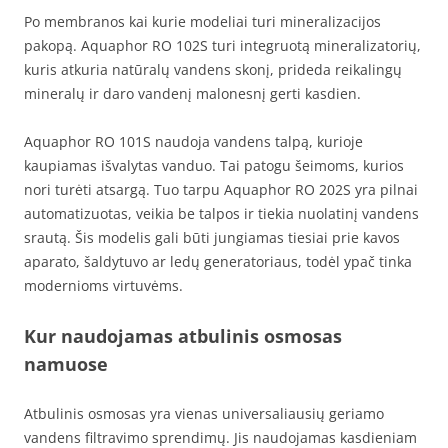
Po membranos kai kurie modeliai turi mineralizacijos
pakopą. Aquaphor RO 102S turi integruotą mineralizatorių,
kuris atkuria natūralų vandens skonį, prideda reikalingų
mineralų ir daro vandenį malonesnį gerti kasdien.
Aquaphor RO 101S naudoja vandens talpą, kurioje
kaupiamas išvalytas vanduo. Tai patogu šeimoms, kurios
nori turėti atsargą. Tuo tarpu Aquaphor RO 202S yra pilnai
automatizuotas, veikia be talpos ir tiekia nuolatinį vandens
srautą. Šis modelis gali būti jungiamas tiesiai prie kavos
aparato, šaldytuvo ar ledų generatoriaus, todėl ypač tinka
modernioms virtuvėms.
Kur naudojamas atbulinis osmosas
namuose
Atbulinis osmosas yra vienas universaliausių geriamo
vandens filtravimo sprendimų. Jis naudojamas kasdieniam