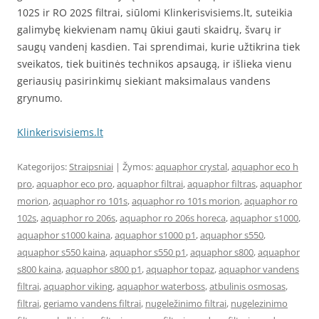
102S ir RO 202S filtrai, siūlomi Klinkerisvisiems.lt, suteikia
galimybę kiekvienam namų ūkiui gauti skaidrų, švarų ir
saugų vandenį kasdien. Tai sprendimai, kurie užtikrina tiek
sveikatos, tiek buitinės technikos apsaugą, ir išlieka vienu
geriausių pasirinkimų siekiant maksimalaus vandens
grynumo.
Klinkerisvisiems.lt
Kategorijos:
Straipsniai
| Žymos:
aquaphor crystal
,
aquaphor eco h
pro
,
aquaphor eco pro
,
aquaphor filtrai
,
aquaphor filtras
,
aquaphor
morion
,
aquaphor ro 101s
,
aquaphor ro 101s morion
,
aquaphor ro
102s
,
aquaphor ro 206s
,
aquaphor ro 206s horeca
,
aquaphor s1000
,
aquaphor s1000 kaina
,
aquaphor s1000 p1
,
aquaphor s550
,
aquaphor s550 kaina
,
aquaphor s550 p1
,
aquaphor s800
,
aquaphor
s800 kaina
,
aquaphor s800 p1
,
aquaphor topaz
,
aquaphor vandens
filtrai
,
aquaphor viking
,
aquaphor waterboss
,
atbulinis osmosas
,
filtrai
,
geriamo vandens filtrai
,
nugeležinimo filtrai
,
nugelezinimo