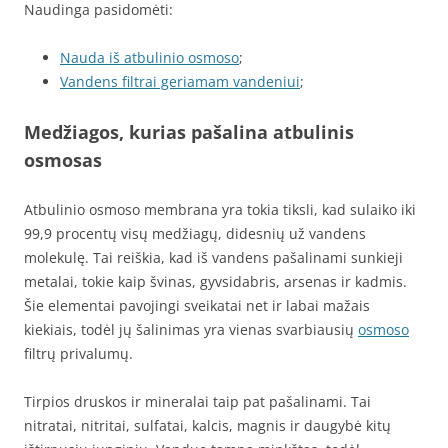
Naudinga pasidomėti:
Nauda iš atbulinio osmoso
;
Vandens filtrai geriamam vandeniui
;
Medžiagos, kurias pašalina atbulinis
osmosas
Atbulinio osmoso membrana yra tokia tiksli, kad sulaiko iki
99,9 procentų visų medžiagų, didesnių už vandens
molekulę. Tai reiškia, kad iš vandens pašalinami sunkieji
metalai, tokie kaip švinas, gyvsidabris, arsenas ir kadmis.
Šie elementai pavojingi sveikatai net ir labai mažais
kiekiais, todėl jų šalinimas yra vienas svarbiausių
osmoso
filtrų privalumų.
Tirpios druskos ir mineralai taip pat pašalinami. Tai
nitratai, nitritai, sulfatai, kalcis, magnis ir daugybė kitų