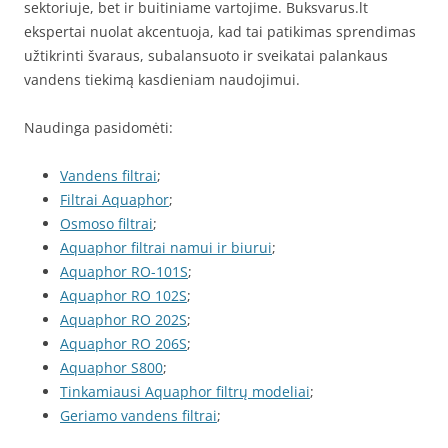
sektoriuje, bet ir buitiniame vartojime. Buksvarus.lt
ekspertai nuolat akcentuoja, kad tai patikimas sprendimas
užtikrinti švaraus, subalansuoto ir sveikatai palankaus
vandens tiekimą kasdieniam naudojimui.
Naudinga pasidomėti:
Vandens filtrai
;
Filtrai Aquaphor
;
Osmoso filtrai
;
Aquaphor filtrai namui ir biurui
;
Aquaphor RO-101S
;
Aquaphor RO 102S
;
Aquaphor RO 202S
;
Aquaphor RO 206S
;
Aquaphor S800
;
Tinkamiausi Aquaphor filtrų modeliai
;
Geriamo vandens filtrai
;