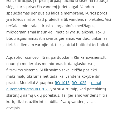
koncentracijos į tirpesnį tirpalą, tačiau ši sistema naudoja
slėgį, kuris priverčia vandenį judėti atgal. Vanduo
spaudžiamas per pusiau laidžią membraną, kurios poros
yra tokios mažos, kad praleidžia tik vandens molekules. Visi
teršalai, mineralai, druskos, organinės medžiagos,
mikroorganizmai ir sunkieji metalai yra sulaikomi. Tokiu
būdu išgaunamas itin švarus geriamas vanduo, tinkamas
tiek kasdieniam vartojimui, tiek jautriai buitiniai technikai.
Aquaphor osmoso filtrai, parduodami Klinkerisvisiems.lt,
naudoja modernias membranas ir daugiasluoksnę
filtravimo sistemą. Ši filtravimo seka leidžia pasiekti
maksimalų tikslumą net tada, kai vandens kokybė itin
prasta. Modeliai Aquaphor
RO 101S
,
RO 102S
ir
pilnai
automatizuotas RO 202S
yra sukurti taip, kad patenkintų
skirtingų namų ūkių poreikius. Tai geriamo vandens filtrai,
kurių tikslas užtikrinti stabiliai švarų vandenį visais
atvejais.