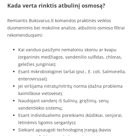
Kada verta rinktis atbulinį osmosą?
Remiantis Buksvarus.lt komandos praktinės veiklos
duomenimis bei moksline analize, atbulinio osmoso filtrai
rekomenduojami:
Kai vanduo pasižymi nemaloniu skoniu ar kvapu
(organinės medžiagos, vandenilio sulfidas, chloras,
geležies junginiai);
Esant mikrobiologinei taršai (pvz., E. coli, Salmonella,
enterovirusai);
Jei viršijama nitratų/nitritų norma (dažna problema
kaimiškose vietovėse);
Naudojant vandenį iš šulinių, gręžinių, senų
vandentiekio sistemų;
Esant individualiems poreikiams (kūdikiai, senjorai,
lėtinėmis ligomis sergantys);
Siekiant apsaugoti technologinę įrangą (kavos