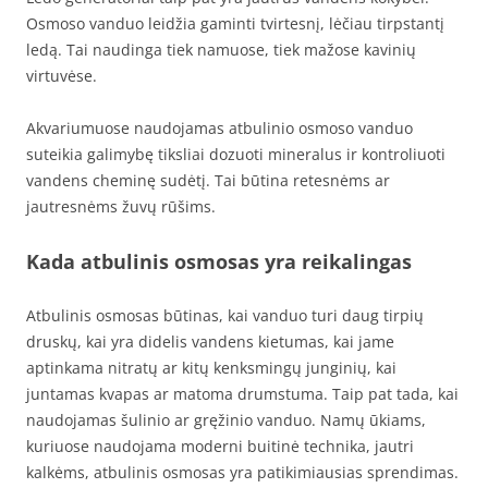
Osmoso vanduo leidžia gaminti tvirtesnį, lėčiau tirpstantį
ledą. Tai naudinga tiek namuose, tiek mažose kavinių
virtuvėse.
Akvariumuose naudojamas atbulinio osmoso vanduo
suteikia galimybę tiksliai dozuoti mineralus ir kontroliuoti
vandens cheminę sudėtį. Tai būtina retesnėms ar
jautresnėms žuvų rūšims.
Kada atbulinis osmosas yra reikalingas
Atbulinis osmosas būtinas, kai vanduo turi daug tirpių
druskų, kai yra didelis vandens kietumas, kai jame
aptinkama nitratų ar kitų kenksmingų junginių, kai
juntamas kvapas ar matoma drumstuma. Taip pat tada, kai
naudojamas šulinio ar gręžinio vanduo. Namų ūkiams,
kuriuose naudojama moderni buitinė technika, jautri
kalkėms, atbulinis osmosas yra patikimiausias sprendimas.