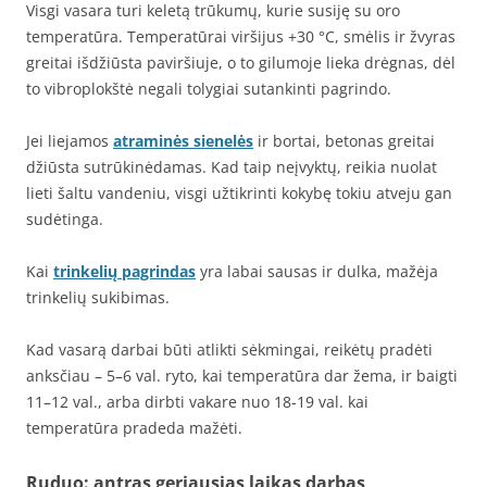
Visgi vasara turi keletą trūkumų, kurie susiję su oro
temperatūra. Temperatūrai viršijus +30 °C, smėlis ir žvyras
greitai išdžiūsta paviršiuje, o to gilumoje lieka drėgnas, dėl
to vibroplokštė negali tolygiai sutankinti pagrindo.
Jei liejamos
atraminės sienelės
ir bortai, betonas greitai
džiūsta sutrūkinėdamas. Kad taip neįvyktų, reikia nuolat
lieti šaltu vandeniu, visgi užtikrinti kokybę tokiu atveju gan
sudėtinga.
Kai
trinkelių pagrindas
yra labai sausas ir dulka, mažėja
trinkelių sukibimas.
Kad vasarą darbai būti atlikti sėkmingai, reikėtų pradėti
anksčiau – 5–6 val. ryto, kai temperatūra dar žema, ir baigti
11–12 val., arba dirbti vakare nuo 18-19 val. kai
temperatūra pradeda mažėti.
Ruduo: antras geriausias laikas darbas