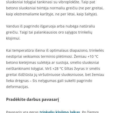
sluoksniai tolygiai tankinasi su vibroplokšte. Taip pat
betono sluoksniai tvirtėja normaliu greičiu (ne per greitai,
kaip ekstremaliame karštyje, ne per lėtai, kaip šaltyje).
Vanduo iš pagrindo išgaruoja arba nubėga natūraliu
greičiu. Taigi tai palankiausios oro sąlygos trinkelių
klojimui.
Kai temperatūra išeina iš optimalaus diapazono, trinkelės
nestipriai veikiamos terminio plėtimosi. Žemiau +10 °C
betono kietėjimas sulėtėja ar sustoja, smėlio sluoksniai
neištankinami tolygiai. Virš +28 °C šiltas žvyras ir smėlis
greitai išdžiūsta jų viršutiniuose sluoksniuose, bet žemiau
lieka drėgnas – šis nelygumas gali sukelti pagrindo
deformacijas.
Pradėkite darbus pavasarį
Pavasaris yra geras
trinkelių klojimo laikas
. Po žiemos