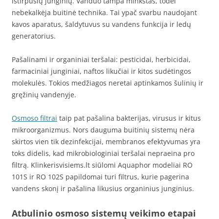
ištirpusių junginių. Vanduo tampa minkštas, todėl
nebekalkėja buitinė technika. Tai ypač svarbu naudojant
kavos aparatus, šaldytuvus su vandens funkcija ir ledų
generatorius.
Pašalinami ir organiniai teršalai: pesticidai, herbicidai,
farmaciniai junginiai, naftos likučiai ir kitos sudėtingos
molekulės. Tokios medžiagos neretai aptinkamos šulinių ir
gręžinių vandenyje.
Osmoso filtrai
taip pat pašalina bakterijas, virusus ir kitus
mikroorganizmus. Nors dauguma buitinių sistemų nėra
skirtos vien tik dezinfekcijai, membranos efektyvumas yra
toks didelis, kad mikrobiologiniai teršalai nepraeina pro
filtrą. Klinkerisvisiems.lt siūlomi Aquaphor modeliai RO
101S ir RO 102S papildomai turi filtrus, kurie pagerina
vandens skonį ir pašalina likusius organinius junginius.
Atbulinio osmoso sistemų veikimo etapai