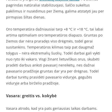
pagrindas natūraliai stabilizuojasi, šalčio sukeltus
pakilimus ir nusėdimus per žiemą, galima atstatyti jau per
pirmąsias šiltas dienas.
Oro temperatūra dažniausiai tarp +8 °C ir +18 °C, tai labai
artima optimaliam oro temperatūros diapazo. Gruntas po
žiemos dar nėra praradęs viso drėgmės, todėl gerai
susitankins. Temperatūros kilimas taip pat daugmaž
tolygus – nėra ekstremalių šuolių. Todėl darbai gali vykti
nuo ryto iki vakaro. Visgi žinant lietuviškus orus, skubėti
pradėti darbus anksti pavasarį nereikėtų, nes dažnai
pavasario pradžioje gruntas dar yra per drėgnas. Todėl
darbai turėtų prasidėti pavasario viduryje, gegužės
viduryje arba birželio pradžioje.
Vasara: greitis vs. kokybė
Vasara atrodo, kad yra pats geriausias laikas darbams.