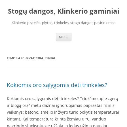
Pereiti
prie
Stogų dangos, Klinkerio gaminiai
turinio
Klinkerio plytelės, plytos, trinkelės, stogo dangos pasirinkimas
Meniu
TEMOS ARCHYVAI:
STRAIPSNIAI
Kokiomis oro sąlygomis dėti trinkeles?
Kokiomis oro sąlygomis dėti trinkeles? Triukšmo apie „gerą
ir blogą orą” metu dažnai ignoruojamas paprastas fizinis
veiksnys: betono, smėlio ir žvyro tūrio pokytis temperatūrai
kintant. Kai temperatūra krinta žemiau 0 °C, vanduo
pagrindo sluoksniuose užšąla, o ledas užima daugiau