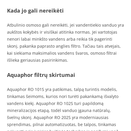
Kada jo gali nereikėti
Atbulinio osmoso gali nereikėti, jei vandentiekio vanduo yra
aukštos kokybės ir visiškai atitinka normas. Jei vartotojas
nenori labai minkšto vandens arba reikia tik pagerinti
skonį, pakanka paprasto anglies filtro. Tačiau tais atvejais,
kai siekiama maksimalios vandens švaros, osmoso filtrai
išlieka geriausias pasirinkimas.
Aquaphor filtrų skirtumai
Aquaphor RO 101S yra patikimas, talpą turintis modelis,
tinkamas šeimoms, kurios nori turėti pakankamą išvalyto
vandens kiekį. Aquaphor RO 102S turi papildomą
mineralizacijos etapą, todėl vanduo įgauna natūralų,
švelnų skonį. Aquaphor RO 202S yra moderniausias
sprendimas, pilnai automatizuotas, be talpos, tinkamas