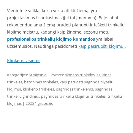
Vienintelė veikla, kurią verta atlikti žiemą, yra
projektavimas ir nukasimas (jei tai įmanoma). Beje labai
rekomenduojama žiemą pradėti planuoti ir ieškoti trinkelių
klojimo meistrų, kadangi kaip žinome, sezonu metu
profesionalios trinkelių klojimo komandos
yra labai
užsiėmusios. Naudinga pasidomėti
kaip pasiruošti klojimui
.
Klinkeris visiems
Kategorijos:
Straipsniai
| Žymos:
akmens trinkeles
,
azurines
trinkeles
,
betonines trinkeles
,
kaip paruosti pagrinda plyteliu
klojimui
,
klinkerio trinkelės
,
pagrindas trinkelems
,
pagrindas
trinkeliu grindiniui
,
pagrindas trinkeliu klojimui
,
trinkeles
,
trinkeliu
klojimas
|
2025 1 gruodžio