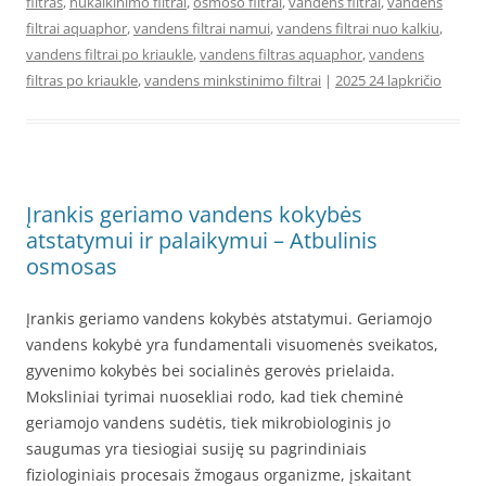
filtras
,
nukalkinimo filtrai
,
osmoso filtrai
,
vandens filtrai
,
vandens
filtrai aquaphor
,
vandens filtrai namui
,
vandens filtrai nuo kalkiu
,
vandens filtrai po kriaukle
,
vandens filtras aquaphor
,
vandens
filtras po kriaukle
,
vandens minkstinimo filtrai
|
2025 24 lapkričio
Įrankis geriamo vandens kokybės
atstatymui ir palaikymui – Atbulinis
osmosas
Įrankis geriamo vandens kokybės atstatymui. Geriamojo
vandens kokybė yra fundamentali visuomenės sveikatos,
gyvenimo kokybės bei socialinės gerovės prielaida.
Moksliniai tyrimai nuosekliai rodo, kad tiek cheminė
geriamojo vandens sudėtis, tiek mikrobiologinis jo
saugumas yra tiesiogiai susiję su pagrindiniais
fiziologiniais procesais žmogaus organizme, įskaitant