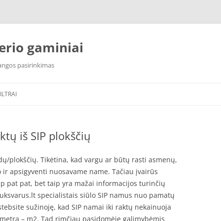
erio gaminiai
 dangos pasirinkimas
ILTRAI
 FILTRAI
AQUAPHOR S800
tų iš SIP plokščių
ILTRAI
AQUAPHOR RO 101S MORION
AQUAPHOR RO 102S
dų/plokščių. Tikėtina, kad vargu ar būtų rasti asmenų,
o ir apsigyventi nuosavame name. Tačiau įvairūs
AQUAPHOR RO 202S
p pat pat, bet taip yra mažai informacijos turinčių
Buksvarus.lt specialistais siūlo SIP namus nuo pamatų
AQUAPHOR RO 206S HORECA
stebsite sužinoję, kad SIP namai iki raktų nekainuoja
į metrą – m2. Tad rimčiau pasidomėję galimybėmis