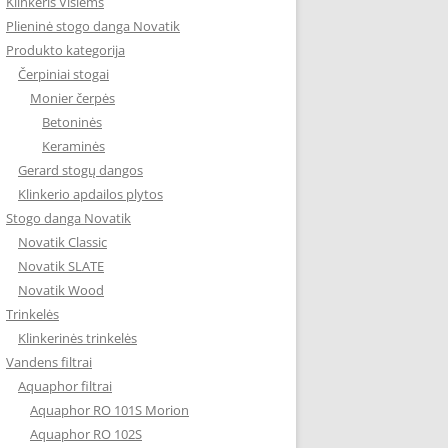
Klinkeris Visiems
Plieninė stogo danga Novatik
Produkto kategorija
Čerpiniai stogai
Monier čerpės
Betoninės
Keraminės
Gerard stogų dangos
Klinkerio apdailos plytos
Stogo danga Novatik
Novatik Classic
Novatik SLATE
Novatik Wood
Trinkelės
Klinkerinės trinkelės
Vandens filtrai
Aquaphor filtrai
Aquaphor RO 101S Morion
Aquaphor RO 102S