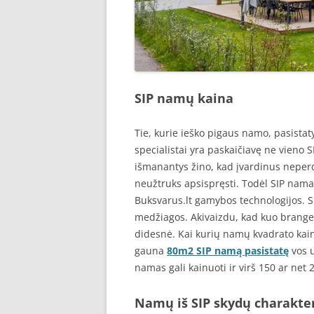
SIP namų kaina
Tie, kurie ieško pigaus namo, pasistaty
specialistai yra paskaičiavę ne vieno 
išmanantys žino, kad įvardinus neperd
neužtruks apsispręsti. Todėl SIP namai
Buksvarus.lt gamybos technologijos. 
medžiagos. Akivaizdu, kad kuo brange
didesnė. Kai kurių namų kvadrato kaina
gauna
80m2 SIP namą pasistatę
vos u
namas gali kainuoti ir virš 150 ar net 
Namų iš SIP skydų charakter