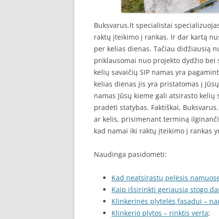
Buksvarus.lt specialistai specializuoj
raktų įteikimo į rankas. Ir dar kartą 
per kelias dienas. Tačiau didžiausią 
priklausomai nuo projekto dydžio bei s
kelių savaičių SIP namas yra pagamin
kelias dienas jis yra pristatomas į Jū
namas Jūsų kieme gali atsirasto kelių 
pradėti statybas. Faktiškai, Buksvarus
ar kelis, prisimenant terminą ilginan
kad namai iki raktų įteikimo į rankas 
Naudinga pasidomėti:
Kad neatsirastų pelėsis namuos
Kaip išsirinkti geriausią stogo d
Klinkerinės plytelės fasadui – na
Klinkerio plytos – rinktis verta
;