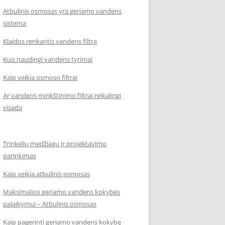
Atbulinis osmosas yra geriamo vandens
sistema
Klaidos renkantis vandens filtrą
Kuo naudingi vandens tyrimai
Kaip veikia osmoso filtrai
Ar vandens minkštinimo filtrai reikalingi
visada
Trinkelių medžiagų ir projektavimo
parinkimas
Kaip veikia atbulinis osmosas
Maksimalios geriamo vandens kokybės
palaikymui – Atbulinis osmosas
Kaip pagerinti geriamo vandens kokybę