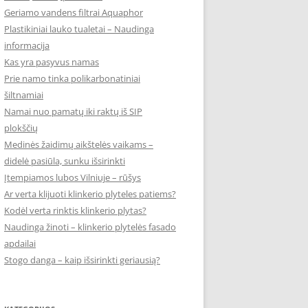
Geriamo vandens filtrai Aquaphor
Plastikiniai lauko tualetai – Naudinga
informacija
Kas yra pasyvus namas
Prie namo tinka polikarbonatiniai
šiltnamiai
Namai nuo pamatų iki raktų iš SIP
plokščių
Medinės žaidimų aikštelės vaikams –
didelė pasiūla, sunku išsirinkti
Įtempiamos lubos Vilniuje – rūšys
Ar verta klijuoti klinkerio plyteles patiems?
Kodėl verta rinktis klinkerio plytas?
Naudinga žinoti – klinkerio plytelės fasado
apdailai
Stogo danga – kaip išsirinkti geriausią?