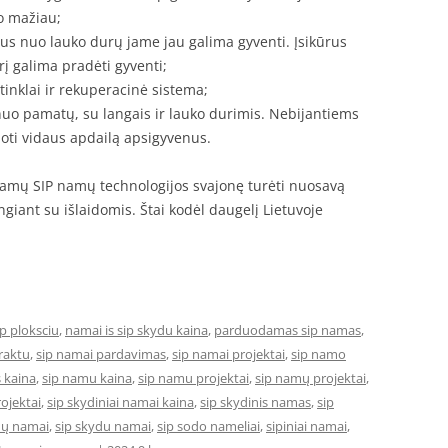
o mažiau;
tus nuo lauko durų jame jau galima gyventi. Įsikūrus
į galima pradėti gyventi;
tinklai ir rekuperacinė sistema;
nuo pamatų, su langais ir lauko durimis. Nebijantiems
oti vidaus apdailą apsigyvenus.
namų SIP namų technologijos svajonę turėti nuosavą
giant su išlaidomis. Štai kodėl daugelį Lietuvoje
ip ploksciu
,
namai is sip skydu kaina
,
parduodamas sip namas
,
 raktu
,
sip namai pardavimas
,
sip namai projektai
,
sip namo
 kaina
,
sip namu kaina
,
sip namu projektai
,
sip namų projektai
,
rojektai
,
sip skydiniai namai kaina
,
sip skydinis namas
,
sip
dų namai
,
sip skydu namai
,
sip sodo nameliai
,
sipiniai namai
,