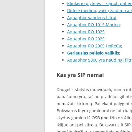
Klinkerio plytelės – klijuoti pati
Didelė medinių vaikų žaidimo aik
Aquaphor vandens filtrai
;
Aquaphor RO 101S Morion
;
Aquaphor RO 102S
;
Aquaphor RO 202S
;
Aquaphor RO 206S HoReCa
;
Geriausias pelėsio valiklis
;
Aquaphor S800 yra naudingi filtr
Kas yra SIP namai
Daugelis statytis individualų namą in
panašumų yra, tačiau pradėjus gilintis 
nemažai skirtumų. Paliekant palyginim
Buksvarus.lt yra gaminami ne taip ka
skydus gamina iš OSB (medžio drožlių i
įklijuojant polistirolą. Buksvarus.lt 
(medžio drožlių ir cementinio mišinio p