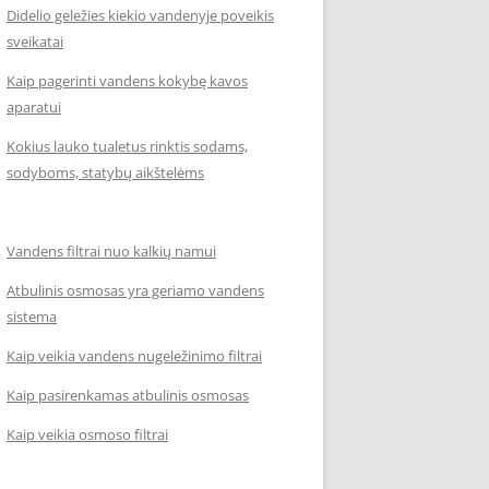
Didelio geležies kiekio vandenyje poveikis
sveikatai
Kaip pagerinti vandens kokybę kavos
aparatui
Kokius lauko tualetus rinktis sodams,
sodyboms, statybų aikštelėms
Vandens filtrai nuo kalkių namui
Atbulinis osmosas yra geriamo vandens
sistema
Kaip veikia vandens nugeležinimo filtrai
Kaip pasirenkamas atbulinis osmosas
Kaip veikia osmoso filtrai