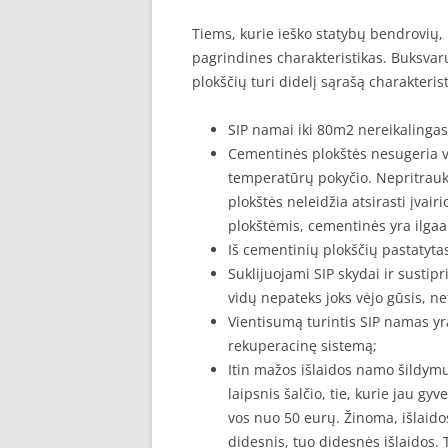
Tiems, kurie ieško statybų bendrovių,
pagrindines charakteristikas. Buksvar
plokščių turi didelį sąrašą charakter
SIP namai iki 80m2 nereikalingas
Cementinės plokštės nesugeria v
temperatūrų pokyčio. Nepritra
plokštės neleidžia atsirasti įvair
plokštėmis, cementinės yra ilga
Iš cementinių plokščių pastatytas
Suklijuojami SIP skydai ir susti
vidų nepateks joks vėjo gūsis, ne
Vientisumą turintis SIP namas yra
rekuperacinę sistemą;
Itin mažos išlaidos namo šildymu
laipsnis šalčio, tie, kurie jau 
vos nuo 50 eurų. Žinoma, išlaido
didesnis, tuo didesnės išlaidos.