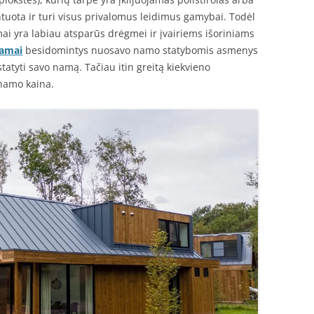
ntuota ir turi visus privalomus leidimus gamybai. Todėl
ai yra labiau atsparūs drėgmei ir įvairiems išoriniams
namai
besidomintys nuosavo namo statybomis asmenys
tatyti savo namą. Tačiau itin greitą kiekvieno
 namo kaina.