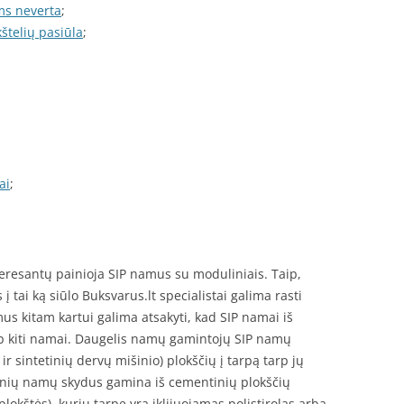
ems neverta
;
štelių pasiūla
;
ai
;
teresantų painioja SIP namus su moduliniais. Taip,
į tai ką siūlo Buksvarus.lt specialistai galima rasti
us kitam kartui galima atsakyti, kad SIP namai iš
ip kiti namai. Daugelis namų gamintojų SIP namų
r sintetinių dervų mišinio) plokščių į tarpą tarp jų
SIPinių namų skydus gamina iš cementinių plokščių
lokštės), kurių tarpe yra įklijuojamas polistirolas arba