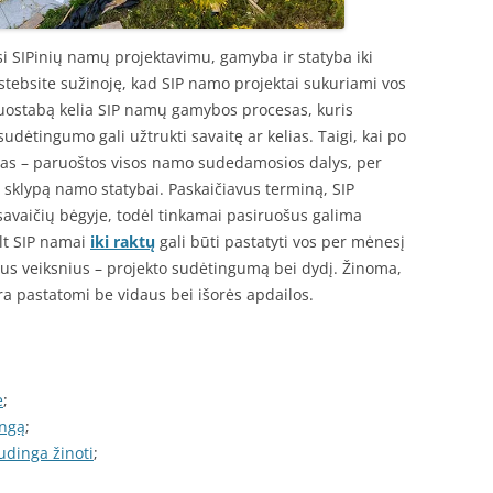
asi SIPinių namų projektavimu, gamyba ir statyba iki
nustebsite sužinoję, kad SIP namo projektai sukuriami vos
nuostabą kelia SIP namų gamybos procesas, kuris
udėtingumo gali užtrukti savaitę ar kelias. Taigi, kai po
tas – paruoštos visos namo sudedamosios dalys, per
sų sklypą namo statybai. Paskaičiavus terminą, SIP
savaičių bėgyje, todėl tinkamai pasiruošus galima
.lt SIP namai
iki raktų
gali būti pastatyti vos per mėnesį
čius veiksnius – projekto sudėtingumą bei dydį. Žinoma,
yra pastatomi be vidaus bei išorės apdailos.
e
;
angą
;
udinga žinoti
;