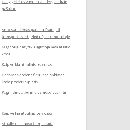
Daug geležies vandens sudėtyje – kaip
pašalinti
Auto supirkimas padeda išsaugoti
transporto vertę žiedinėje ekonomikoje
Magnolija nežydi? Augintoja Ieva atsako,
kodėl
Kaip veikia atbulinis osmosas
Geriamo vandens filtrų pasirinkimas –
kada pradėti rūpintis
Pagrindinė atbulinio osmoso paskirtis
Kaip veikia atbulinis osmosas
Atbulinio osmoso filtrų nauda