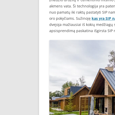
akmens vata. Ši technologija yra pate
nuo pamatų iki raktų pastatyti SIP nam
oro pokyčiams. Sužinoję
kas yra SIP 
dvejoja mažiausiai iš kokių medžiagų s
apsisprendimą paskatina išgirsta SIP