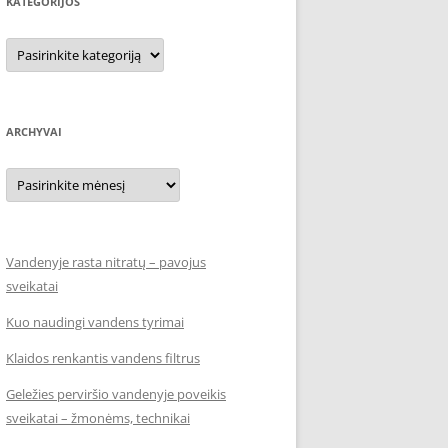
KATEGORIJOS
Kategorijos
ARCHYVAI
Archyvai
Vandenyje rasta nitratų – pavojus
sveikatai
Kuo naudingi vandens tyrimai
Klaidos renkantis vandens filtrus
Geležies perviršio vandenyje poveikis
sveikatai – žmonėms, technikai