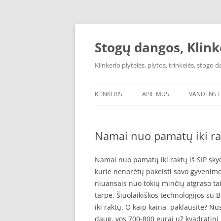
Pereiti
prie
turinio
Stogų dangos, Klink
Klinkerio plytelės, plytos, trinkelės, stogo
KLINKERIS
APIE MUS
VANDENS F
AQUAPHOR
Namai nuo pamatų iki rak
OSMOSO F
Namai nuo pamatų iki raktų iš SIP sky
kurie nenorėtų pakeisti savo gyvenim
niuansais nuo tokių minčių atgraso tai
tarpe. Šiuolaikiškos technologijos su 
iki raktų. O kaip kaina, paklausite? Nu
daug, vos 700-800 eurai už kvadratin