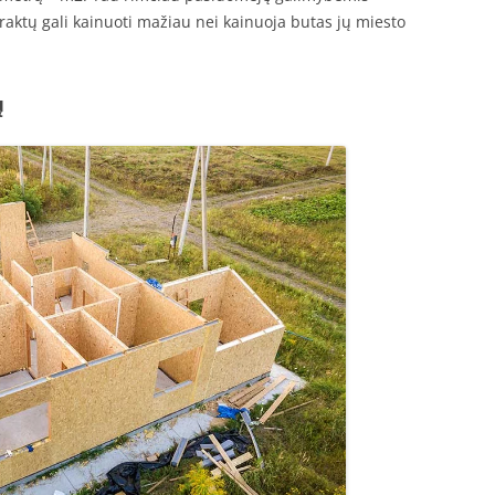
raktų gali kainuoti mažiau nei kainuoja butas jų miesto
ų