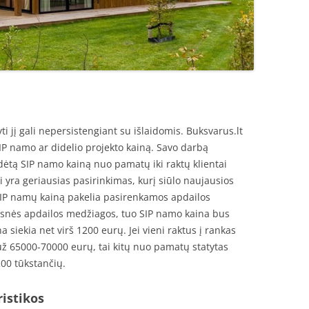
ti jį gali nepersistengiant su išlaidomis. Buksvarus.lt
SIP namo ar didelio projekto kainą. Savo darbą
ėtą SIP namo kainą nuo pamatų iki raktų klientai
 yra geriausias pasirinkimas, kurį siūlo naujausios
SIP namų kainą pakelia pasirenkamos apdailos
snės apdailos medžiagos, tuo SIP namo kaina bus
 siekia net virš 1200 eurų. Jei vieni raktus į rankas
ž 65000-70000 eurų, tai kitų nuo pamatų statytas
200 tūkstančių.
istikos