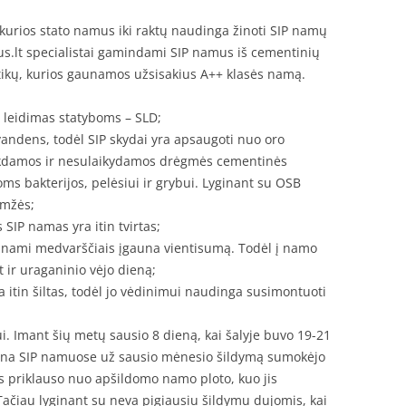
 kurios stato namus iki raktų naudinga žinoti SIP namų
us.lt specialistai gamindami SIP namus iš cementinių
istikų, kurios gaunamos užsisakius A++ klasės namą.
 leidimas statyboms – SLD;
andens, todėl SIP skydai yra apsaugoti nuo oro
ukdamos ir nesulaikydamos drėgmės cementinės
ioms bakterijos, pelėsiui ir grybui. Lyginant su OSB
amžės;
 SIP namas yra itin tvirtas;
prinami medvarščiais įgauna vientisumą. Todėl į namo
t ir uraganinio vėjo dieną;
 itin šiltas, todėl jo vėdinimui naudinga susimontuoti
i. Imant šių metų sausio 8 dieną, kai šalyje buvo 19-21
gyvena SIP namuose už sausio mėnesio šildymą sumokėjo
s priklauso nuo apšildomo namo ploto, kuo jis
 Tačiau lyginant su neva pigiausiu šildymu dujomis, kai