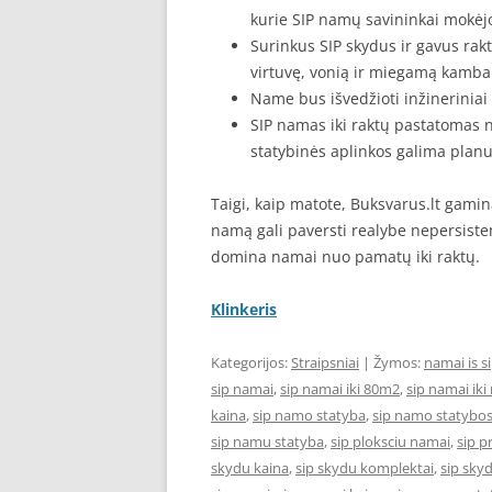
kurie SIP namų savininkai mokėj
Surinkus SIP skydus ir gavus rak
virtuvę, vonią ir miegamą kambar
Name bus išvedžioti inžineriniai 
SIP namas iki raktų pastatomas 
statybinės aplinkos galima planu
Taigi, kaip matote, Buksvarus.lt gami
namą gali paversti realybe nepersisten
domina namai nuo pamatų iki raktų.
Klinkeris
Kategorijos:
Straipsniai
| Žymos:
namai is s
sip namai
,
sip namai iki 80m2
,
sip namai iki
kaina
,
sip namo statyba
,
sip namo statybos
sip namu statyba
,
sip ploksciu namai
,
sip p
skydu kaina
,
sip skydu komplektai
,
sip sky