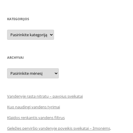
KATEGORIJOS
Kategorijos
ARCHYVAI
Archyvai
Vandenyje rasta nitratų – pavojus sveikatai
Kuo naudingi vandens tyrimai
Klaidos renkantis vandens filtrus
Geležies perviršio vandenyje poveikis sveikatai – žmonėms,