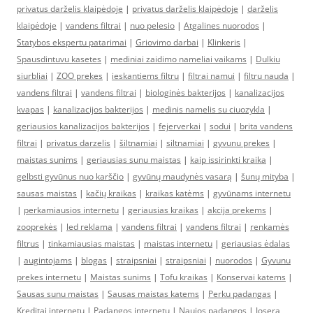
privatus darželis klaipėdoje
|
privatus darželis klaipėdoje
|
darželis
klaipėdoje
|
vandens filtrai
|
nuo pelesio
|
Atgalines nuorodos
|
Statybos ekspertu patarimai
|
Griovimo darbai
|
Klinkeris
|
Spausdintuvu kasetes
|
mediniai zaidimo nameliai vaikams
|
Dulkiu
siurbliai
|
ZOO prekes
|
ieskantiems filtru
|
filtrai namui
|
filtru nauda
|
vandens filtrai
|
vandens filtrai
|
biologinės bakterijos
|
kanalizacijos
kvapas
|
kanalizacijos bakterijos
|
medinis namelis su ciuozykla
|
geriausios kanalizacijos bakterijos
|
fejerverkai
|
sodui
|
brita vandens
filtrai
|
privatus darzelis
|
šiltnamiai
|
siltnamiai
|
gyvunu prekes
|
maistas sunims
|
geriausias sunu maistas
|
kaip issirinkti kraika
|
gelbsti gyvūnus nuo karščio
|
gyvūnų maudynės vasarą
|
šunų mityba
|
sausas maistas
|
kačių kraikas
|
kraikas katėms
|
gyvūnams internetu
|
perkamiausios internetu
|
geriausias kraikas
|
akcija prekems
|
zooprekės
|
led reklama
|
vandens filtrai
|
vandens filtrai
|
renkamės
filtrus
|
tinkamiausias maistas
|
maistas internetu
|
geriausias ėdalas
|
augintojams
|
blogas
|
straipsniai
|
straipsniai
|
nuorodos
|
Gyvunu
prekes internetu
|
Maistas sunims
|
Tofu kraikas
|
Konservai katems
|
Sausas sunu maistas
|
Sausas maistas katems
|
Perku padangas
|
Kreditai internetu
|
Padangos internetu
|
Naujos padangos
|
Josera