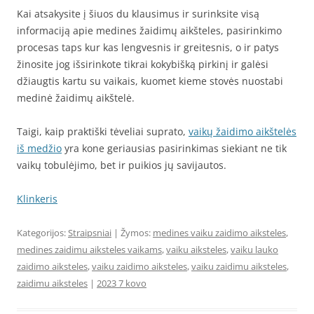
Kai atsakysite į šiuos du klausimus ir surinksite visą
informaciją apie medines žaidimų aikšteles, pasirinkimo
procesas taps kur kas lengvesnis ir greitesnis, o ir patys
žinosite jog išsirinkote tikrai kokybišką pirkinį ir galėsi
džiaugtis kartu su vaikais, kuomet kieme stovės nuostabi
medinė žaidimų aikštelė.
Taigi, kaip praktiški tėveliai suprato,
vaikų žaidimo aikštelės
iš medžio
yra kone geriausias pasirinkimas siekiant ne tik
vaikų tobulėjimo, bet ir puikios jų savijautos.
Klinkeris
Kategorijos:
Straipsniai
| Žymos:
medines vaiku zaidimo aiksteles
,
medines zaidimu aiksteles vaikams
,
vaiku aiksteles
,
vaiku lauko
zaidimo aiksteles
,
vaiku zaidimo aiksteles
,
vaiku zaidimu aiksteles
,
zaidimu aiksteles
|
2023 7 kovo