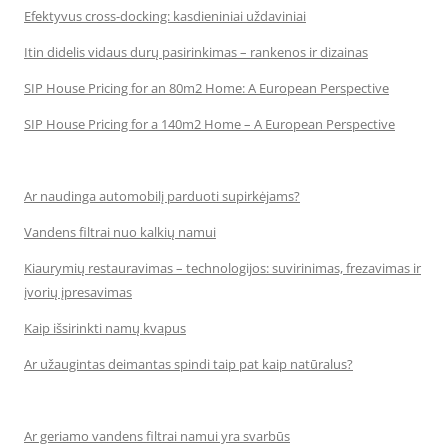
Efektyvus cross-docking: kasdieniniai uždaviniai
Itin didelis vidaus durų pasirinkimas – rankenos ir dizainas
SIP House Pricing for an 80m2 Home: A European Perspective
SIP House Pricing for a 140m2 Home – A European Perspective
Ar naudinga automobilį parduoti supirkėjams?
Vandens filtrai nuo kalkių namui
Kiaurymių restauravimas – technologijos: suvirinimas, frezavimas ir
įvorių įpresavimas
Kaip išsirinkti namų kvapus
Ar užaugintas deimantas spindi taip pat kaip natūralus?
Ar geriamo vandens filtrai namui yra svarbūs