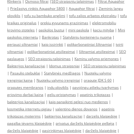
Klinkeris
|
Osmoso filtrai
|
SEO straipsniu talpinimas
|
Filtrai Aquaphor
|
Priežastys rinktis Aquaphor S800
|
Aquaphor filtrai
|
Zieminis langu
ploviklis
|
tofu su bambuko anglimi
|
tofu zalios arbatos ekstraktu
|
tofu
kraikas originalus
|
prekiu gyvunams grazinimas
|
elektromobiliu
krovimo stoteles
|
paskolos bustui
|
mini paskola
|
kaciu mityba
|
Mini
paskolos internetu
|
Bankrotas
|
Statybinių konteinerių nuoma
|
geriausi siltnamiai
|
kaip issirinkti
|
polikarbonatiniai šiltnamiai
|
tvirti
siltnamiai
|
polikarbonatiniai atsiliepimai
|
šiltnamiai atsiliepimai
|
SEO
paslaugos
|
SEO straipsniu talpinimas
|
Kaminu valymo priemones
|
Bakterijos kanalizacijai
|
Idomus straipsniai
|
SEO straipsniu talpinimas
|
Pasaulio stebuklai
|
Statybinės medžiagos
|
Nuoteku valymo
irenginiai kaina
|
Nuoteku valymo irenginiai
|
orapute JDK S 60
|
oraputes membranos
|
indu ploviklis
|
pavojingu atlieku tvarkymas
|
griovimo darbai kaina
|
geliu pristatymas
|
apatinis trikotazas
|
bakterijos kanalizacijai
|
kaip panaikinti pelesi nuo medienos
|
kosmetika internetu pigiau
|
valentino dienos dovanos
|
apatinis
trikotazas moterims
|
bakterijos kanalizacijai
|
darzelis klaipedoje
|
pagalba tėvams klaipėdoje
|
privatus darželis klaipėdoje gelbėja
|
darželis klaipėdoje
|
pasirinkimas klaipėdoje
|
darželis klaipėdoje
|