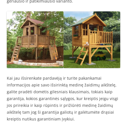
geriausio ir patikimiausio varianto.
Kai jau išsirenkate pardavėją ir turite pakankamai
informacijos apie savo išsirinktą medinę žaidimų aikštelę,
galite pradėti domėtis gilesniais klausimais, tokiais kaip
garantija, kokios garantinės sąlygos, kur kreiptis jeigu visgi
jos prireikia ir kaip rūpintis ir prižiūrėti medinę žaidimų
aikštelę tam jog ši garantija galiotų ir galėtumėte drąsiai
kreiptis nutikus garantiniam įvykiui.