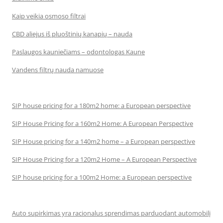
Kaip veikia osmoso filtrai
CBD aliejus iš pluoštinių kanapių – nauda
Paslaugos kauniečiams – odontologas Kaune
Vandens filtrų nauda namuose
SIP house pricing for a 180m2 home: a European perspective
SIP House Pricing for a 160m2 Home: A European Perspective
SIP House pricing for a 140m2 home – a European perspective
SIP House Pricing for a 120m2 Home – A European Perspective
SIP house pricing for a 100m2 Home: a European perspective
Auto supirkimas yra racionalus sprendimas parduodant automobilį