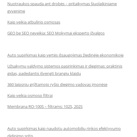
Nuotraukos spauda ant drobės – pritaikymas šiuolaikiniame
gyvenime
Kaip veikia atbulinis osmosas
GEO be SEO neveikia: SEO Mokymai eksperto įžvalgos
Auto supirkimas kaip vertės išsaugojimas žiedinėje ekonomikoje
Užsakymų valdymo sistemos pasirinkimas ir diegimas: praktinis
gidas, padedantis išvengti brangių klaidų
360 laipsnių grįžtamojo ryšio diegimo vadovas įmonėse
Kaip veikia osmoso filtrai
Membrana RO-100S – filtrams: 102S, 202S
Auto supirkimas kaip naudotų automobilių rinkos efektyvumo
didinimo sritis