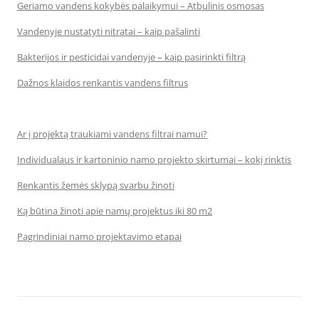
Geriamo vandens kokybės palaikymui – Atbulinis osmosas
Vandenyje nustatyti nitratai – kaip pašalinti
Bakterijos ir pesticidai vandenyje – kaip pasirinkti filtrą
Dažnos klaidos renkantis vandens filtrus
Ar į projektą traukiami vandens filtrai namui?
Individualaus ir kartoninio namo projekto skirtumai – kokį rinktis
Renkantis žemės sklypą svarbu žinoti
Ką būtina žinoti apie namų projektus iki 80 m2
Pagrindiniai namo projektavimo etapai