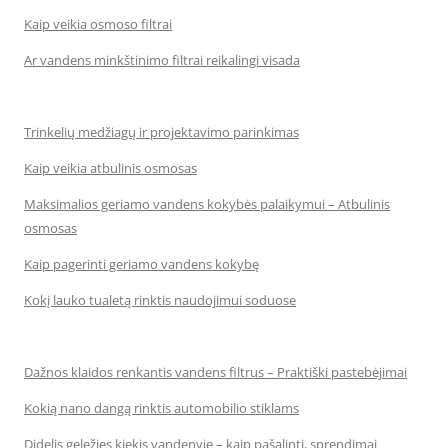
Kaip veikia osmoso filtrai
Ar vandens minkštinimo filtrai reikalingi visada
Trinkelių medžiagų ir projektavimo parinkimas
Kaip veikia atbulinis osmosas
Maksimalios geriamo vandens kokybės palaikymui – Atbulinis
osmosas
Kaip pagerinti geriamo vandens kokybę
Kokį lauko tualetą rinktis naudojimui soduose
Dažnos klaidos renkantis vandens filtrus – Praktiški pastebėjimai
Kokią nano dangą rinktis automobilio stiklams
Didelis geležies kiekis vandenyje – kaip pašalinti, sprendimai