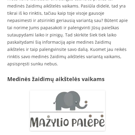
medinės žaidimų aikštelės vaikams. Pasiūla didelė, tad yra
tikrai iš ko rinktis, tačiau kaip toje visoje gausoje
nepasimesti ir atsirinkti geriausią variantą sau? Būtent apie
tai norime Jums papasakoti ir palengvinti Jūsų paieškas
sutaupydami laiko ir pinigų. Tad skirkite šiek tiek laiko
paskaitydami šią informaciją apie medines žaidimų
aikšteles ir taip palengvinsite savo dalią. Kuomet jau reikės
rinktis savo medinės žaidimų aikštelės variantą vaikams,
apsispręsti sunku nebus.
Medinės žaidimų aikštelės vaikams