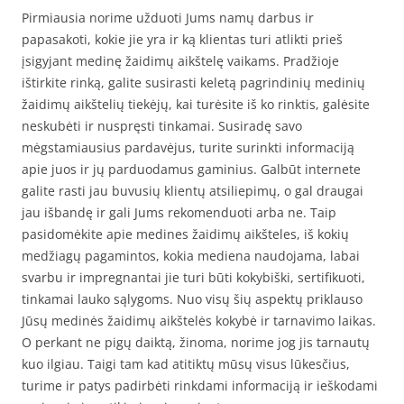
Pirmiausia norime užduoti Jums namų darbus ir
papasakoti, kokie jie yra ir ką klientas turi atlikti prieš
įsigyjant medinę žaidimų aikštelę vaikams. Pradžioje
ištirkite rinką, galite susirasti keletą pagrindinių medinių
žaidimų aikštelių tiekėjų, kai turėsite iš ko rinktis, galėsite
neskubėti ir nuspręsti tinkamai. Susiradę savo
mėgstamiausius pardavėjus, turite surinkti informaciją
apie juos ir jų parduodamus gaminius. Galbūt internete
galite rasti jau buvusių klientų atsiliepimų, o gal draugai
jau išbandę ir gali Jums rekomenduoti arba ne. Taip
pasidomėkite apie medines žaidimų aikšteles, iš kokių
medžiagų pagamintos, kokia mediena naudojama, labai
svarbu ir impregnantai jie turi būti kokybiški, sertifikuoti,
tinkamai lauko sąlygoms. Nuo visų šių aspektų priklauso
Jūsų medinės žaidimų aikštelės kokybė ir tarnavimo laikas.
O perkant ne pigų daiktą, žinoma, norime jog jis tarnautų
kuo ilgiau. Taigi tam kad atitiktų mūsų visus lūkesčius,
turime ir patys padirbėti rinkdami informaciją ir ieškodami