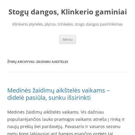
Pereiti
prie
Stogų dangos, Klinkerio gaminiai
turinio
Klinkerio plytelės, plytos, trinkelės, stogo dangos pasirinkimas
Meniu
ŽYMŲ ARCHYVAI:
ZAIDIMU AIKSTELES
Medinės žaidimų aikštelės vaikams –
didelė pasiūla, sunku išsirinkti
Medinės žaidimų aikštelės vaikams. Vis dažniau
populiarėjančios lauko pramogos vaikams atneša į rinką ir
naujų prekių bei pardavėjų. Pavasario ir vasaros sezonu
metu kone labiausiai ant bangos esančios prekės tai