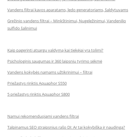
Vandens filtrai kavos aparatams, ledo generatoriams, šaldytuvams
Gręžinio vandens filtrai – Minkštinimui, Nugeležinimui, Vandenilio
sulfido šalinimui
Kaip pagerinti atsargų valdymą kai tiekėjai yra tolimi?
Psichologinis saugumas ir 360 laipsnių tyrimo sėkmė
Vandens kokybės namams užtikrinimui – filtrai
Priežastys rinktis Aquaphor S550
5 priežastys rinktis Aquaphor S800
Namui rekomenduojami vandens filtrai
Talpinamus SEO straipsnius rašo DI: Ar tai kokybiška ir naudinga?