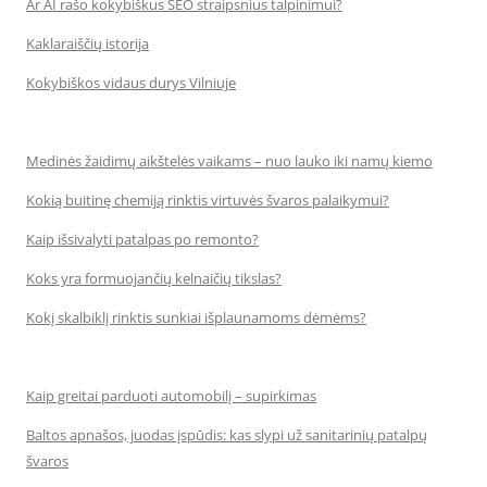
Ar AI rašo kokybiškus SEO straipsnius talpinimui?
Kaklaraiščių istorija
Kokybiškos vidaus durys Vilniuje
Medinės žaidimų aikštelės vaikams – nuo lauko iki namų kiemo
Kokią buitinę chemiją rinktis virtuvės švaros palaikymui?
Kaip išsivalyti patalpas po remonto?
Koks yra formuojančių kelnaičių tikslas?
Kokį skalbiklį rinktis sunkiai išplaunamoms dėmėms?
Kaip greitai parduoti automobilį – supirkimas
Baltos apnašos, juodas įspūdis: kas slypi už sanitarinių patalpų
švaros