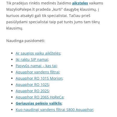
Tik pradėjus rinktis medinės žaidimo
aiksteles
vaikams
MazylioPalepe.lt pradeda „kurti” daugybę klausimų, į
kuriuos atsakyti gali tik specialistai. Tačiau prieš
pasiūlydami specialistai taip pat turės Jums tam tikrų
klausimų.
Naudinga pasidomėti:
Ar saugios vaikų aikštelės
;
Iki raktų SIP namai
;
Pasyvūs namai – kas tai
;
Aquaphor vandens filtrai
;
Aquaphor RO 101S Morion
;
Aquaphor RO 102S
;
Aquaphor RO 202S
;
Aquaphor RO 206S HoReCa
;
Geriausias pelėsio valiklis
;
Kuo naudingi vandens filtrai S800 Aquaphor
;