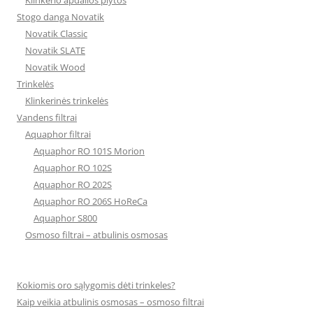
Klinkerio apdailos plytos
Stogo danga Novatik
Novatik Classic
Novatik SLATE
Novatik Wood
Trinkelės
Klinkerinės trinkelės
Vandens filtrai
Aquaphor filtrai
Aquaphor RO 101S Morion
Aquaphor RO 102S
Aquaphor RO 202S
Aquaphor RO 206S HoReCa
Aquaphor S800
Osmoso filtrai – atbulinis osmosas
Kokiomis oro sąlygomis dėti trinkeles?
Kaip veikia atbulinis osmosas – osmoso filtrai