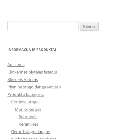
Ieškoti:
INFORMACIJA IR PRODUKTAI
Apie mus
Klinkerinės plytelės fasadui
Klinkeris Visiems
Plieninė stogo danga Novatik
Produkto kategorija
Čerpiniai stogai
Monier čerpės
Betoninės
Keraminės
Gerard stogų dangos