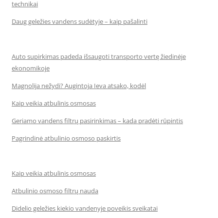
technikai
Daug geležies vandens sudėtyje – kaip pašalinti
Auto supirkimas padeda išsaugoti transporto vertę žiedinėje
ekonomikoje
Magnolija nežydi? Augintoja Ieva atsako, kodėl
Kaip veikia atbulinis osmosas
Geriamo vandens filtrų pasirinkimas – kada pradėti rūpintis
Pagrindinė atbulinio osmoso paskirtis
Kaip veikia atbulinis osmosas
Atbulinio osmoso filtrų nauda
Didelio geležies kiekio vandenyje poveikis sveikatai