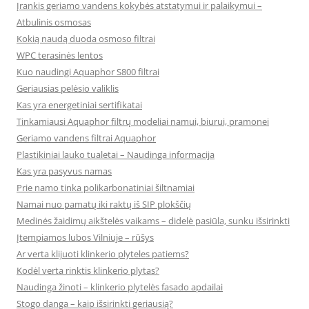
Įrankis geriamo vandens kokybės atstatymui ir palaikymui –
Atbulinis osmosas
Kokią naudą duoda osmoso filtrai
WPC terasinės lentos
Kuo naudingi Aquaphor S800 filtrai
Geriausias pelėsio valiklis
Kas yra energetiniai sertifikatai
Tinkamiausi Aquaphor filtrų modeliai namui, biurui, pramonei
Geriamo vandens filtrai Aquaphor
Plastikiniai lauko tualetai – Naudinga informacija
Kas yra pasyvus namas
Prie namo tinka polikarbonatiniai šiltnamiai
Namai nuo pamatų iki raktų iš SIP plokščių
Medinės žaidimų aikštelės vaikams – didelė pasiūla, sunku išsirinkti
Įtempiamos lubos Vilniuje – rūšys
Ar verta klijuoti klinkerio plyteles patiems?
Kodėl verta rinktis klinkerio plytas?
Naudinga žinoti – klinkerio plytelės fasado apdailai
Stogo danga – kaip išsirinkti geriausią?