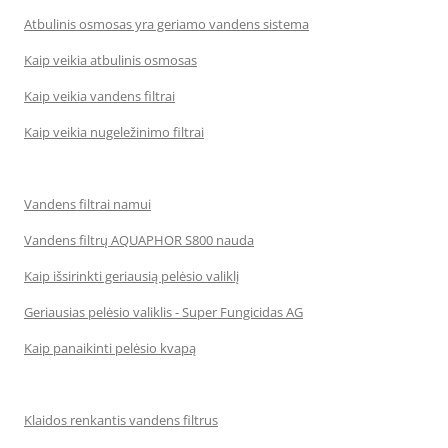
Atbulinis osmosas yra geriamo vandens sistema
Kaip veikia atbulinis osmosas
Kaip veikia vandens filtrai
Kaip veikia nugeležinimo filtrai
Vandens filtrai namui
Vandens filtrų AQUAPHOR S800 nauda
Kaip išsirinkti geriausią pelėsio valiklį
Geriausias pelėsio valiklis - Super Fungicidas AG
Kaip panaikinti pelėsio kvapą
Klaidos renkantis vandens filtrus