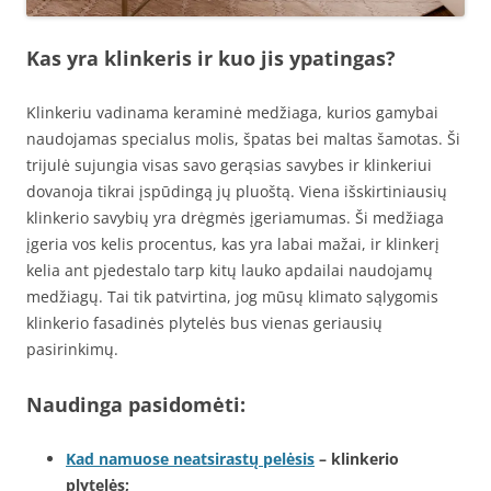
Kas yra klinkeris ir kuo jis ypatingas?
Klinkeriu vadinama keraminė medžiaga, kurios gamybai
naudojamas specialus molis, špatas bei maltas šamotas. Ši
trijulė sujungia visas savo gerąsias savybes ir klinkeriui
dovanoja tikrai įspūdingą jų pluoštą. Viena išskirtiniausių
klinkerio savybių yra drėgmės įgeriamumas. Ši medžiaga
įgeria vos kelis procentus, kas yra labai mažai, ir klinkerį
kelia ant pjedestalo tarp kitų lauko apdailai naudojamų
medžiagų. Tai tik patvirtina, jog mūsų klimato sąlygomis
klinkerio fasadinės plytelės bus vienas geriausių
pasirinkimų.
Naudinga pasidomėti:
Kad namuose neatsirastų pelėsis
– klinkerio
plytelės;