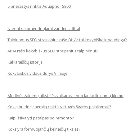
5 priežastys rinktis Aquaphor S800
Namui rekomenduojami vandens filtrai
Talpinamus SEO straipsnius rašo DI: Ar tai kokybiška ir naudinga?
Ar AI rašo kokybiškus SEO straipsnius talpinimui?
Kaklaraiščių istorija
Kokybiškos vidaus durys Vilniuje
Medinės žaidimų aikštelės vaikams – nuo lauko iki namų kiemo
Kokią buitinę chemiją rinktis virtuvės švaros palaikymui?
Kaip išsivalyti patalpas po remonto?
Koks yra formuojančių kelnaičių tikslas?