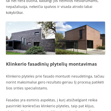
tai net nėra būtina, kadangi jos neimlios nešvarumams,
nepažaliuoja, nekeičia spalvos ir visada atrodo labai
kokybiškai.
Klinkerio fasadinių plytelių montavimas
Klinkerio plyteles prie fasado montuoti nesudėtinga, tačiau
norint maksimaliai gero rezultato geriau šį procesą patikėti
šios srities specialistams.
Fasadas yra esminis aspektas, į kurį atsižvelgiant reikia
pasirinkti konkrečias klinkerio plyteles, taip pat klijus,