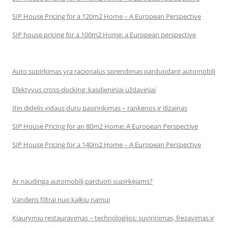
SIP House Pricing for a 120m2 Home – A European Perspective
SIP house pricing for a 100m2 Home: a European perspective
Auto supirkimas yra racionalus sprendimas parduodant automobilį
Efektyvus cross-docking: kasdieniniai uždaviniai
Itin didelis vidaus durų pasirinkimas – rankenos ir dizainas
SIP House Pricing for an 80m2 Home: A European Perspective
SIP House Pricing for a 140m2 Home – A European Perspective
Ar naudinga automobilį parduoti supirkėjams?
Vandens filtrai nuo kalkių namui
Kiaurymių restauravimas – technologijos: suvirinimas, frezavimas ir