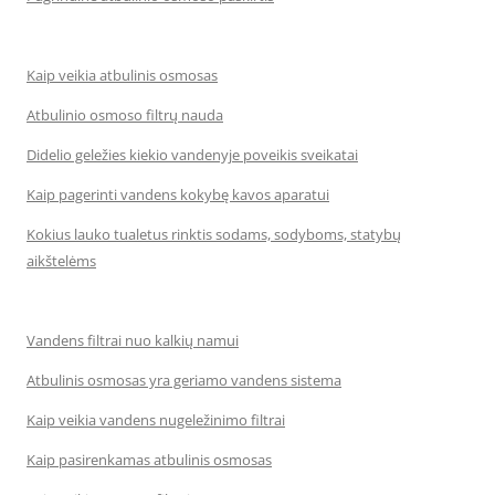
Kaip veikia atbulinis osmosas
Atbulinio osmoso filtrų nauda
Didelio geležies kiekio vandenyje poveikis sveikatai
Kaip pagerinti vandens kokybę kavos aparatui
Kokius lauko tualetus rinktis sodams, sodyboms, statybų
aikštelėms
Vandens filtrai nuo kalkių namui
Atbulinis osmosas yra geriamo vandens sistema
Kaip veikia vandens nugeležinimo filtrai
Kaip pasirenkamas atbulinis osmosas