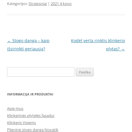
Kategorijos:
Straipsniai
|
2021 4 kovo
Įrašo
←
Stogo danga – kaip
Kodėl verta rinktis klinkerio
navigacija
išsirinkti geriausią?
plytas?
→
Ieškoti:
INFORMACIJA IR PRODUKTAI
Apie mus
Klinkerinės plytelės fasadui
Klinkeris Visiems
Plieninė stogo danga Novatik