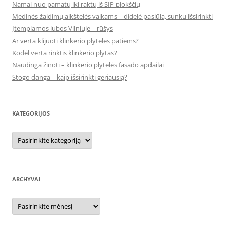
Namai nuo pamatų iki raktų iš SIP plokščių
Medinės žaidimų aikštelės vaikams – didelė pasiūla, sunku išsirinkti
Įtempiamos lubos Vilniuje – rūšys
Ar verta klijuoti klinkerio plyteles patiems?
Kodėl verta rinktis klinkerio plytas?
Naudinga žinoti – klinkerio plytelės fasado apdailai
Stogo danga – kaip išsirinkti geriausią?
KATEGORIJOS
Kategorijos
ARCHYVAI
Archyvai