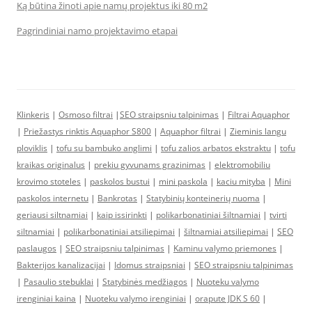
Ką būtina žinoti apie namų projektus iki 80 m2
Pagrindiniai namo projektavimo etapai
Klinkeris
|
Osmoso filtrai
|
SEO straipsniu talpinimas
|
Filtrai Aquaphor
|
Priežastys rinktis Aquaphor S800
|
Aquaphor filtrai
|
Zieminis langu
ploviklis
|
tofu su bambuko anglimi
|
tofu zalios arbatos ekstraktu
|
tofu
kraikas originalus
|
prekiu gyvunams grazinimas
|
elektromobiliu
krovimo stoteles
|
paskolos bustui
|
mini paskola
|
kaciu mityba
|
Mini
paskolos internetu
|
Bankrotas
|
Statybinių konteinerių nuoma
|
geriausi siltnamiai
|
kaip issirinkti
|
polikarbonatiniai šiltnamiai
|
tvirti
siltnamiai
|
polikarbonatiniai atsiliepimai
|
šiltnamiai atsiliepimai
|
SEO
paslaugos
|
SEO straipsniu talpinimas
|
Kaminu valymo priemones
|
Bakterijos kanalizacijai
|
Idomus straipsniai
|
SEO straipsniu talpinimas
|
Pasaulio stebuklai
|
Statybinės medžiagos
|
Nuoteku valymo
irenginiai kaina
|
Nuoteku valymo irenginiai
|
orapute JDK S 60
|