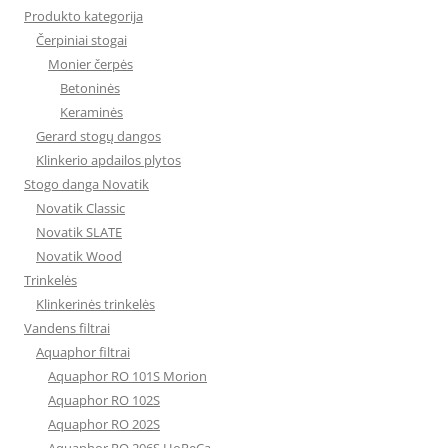
Produkto kategorija
Čerpiniai stogai
Monier čerpės
Betoninės
Keraminės
Gerard stogų dangos
Klinkerio apdailos plytos
Stogo danga Novatik
Novatik Classic
Novatik SLATE
Novatik Wood
Trinkelės
Klinkerinės trinkelės
Vandens filtrai
Aquaphor filtrai
Aquaphor RO 101S Morion
Aquaphor RO 102S
Aquaphor RO 202S