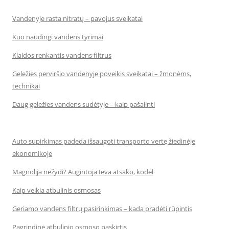
Vandenyje rasta nitratų – pavojus sveikatai
Kuo naudingi vandens tyrimai
Klaidos renkantis vandens filtrus
Geležies perviršio vandenyje poveikis sveikatai – žmonėms,
technikai
Daug geležies vandens sudėtyje – kaip pašalinti
Auto supirkimas padeda išsaugoti transporto vertę žiedinėje
ekonomikoje
Magnolija nežydi? Augintoja Ieva atsako, kodėl
Kaip veikia atbulinis osmosas
Geriamo vandens filtrų pasirinkimas – kada pradėti rūpintis
Pagrindinė atbulinio osmoso paskirtis