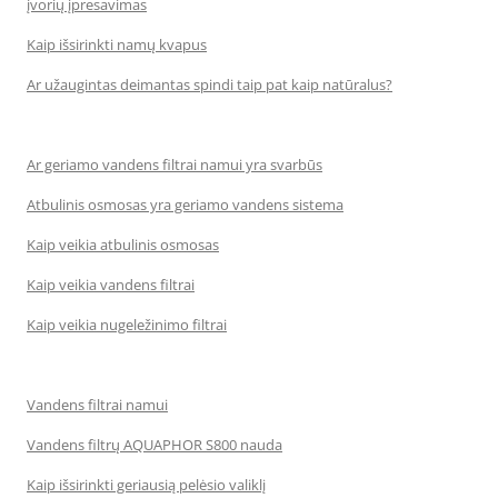
įvorių įpresavimas
Kaip išsirinkti namų kvapus
Ar užaugintas deimantas spindi taip pat kaip natūralus?
Ar geriamo vandens filtrai namui yra svarbūs
Atbulinis osmosas yra geriamo vandens sistema
Kaip veikia atbulinis osmosas
Kaip veikia vandens filtrai
Kaip veikia nugeležinimo filtrai
Vandens filtrai namui
Vandens filtrų AQUAPHOR S800 nauda
Kaip išsirinkti geriausią pelėsio valiklį