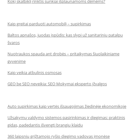
Kokį skalbiklį rinktis sunkiai išplaunamoms dėmėms?
Kaip greitai parduoti automobilį – supirkimas
Baltos apnašos, juodas įspūdis: kas slypi už sanitarinių patalpų
švaros
Nuotraukos spauda ant drobės – pritaikymas šiuolaikiniame
gyvenime
Kaip veikia atbulinis osmosas
GEO be SEO neveikia: SEO Mokymai eksperto įžvalgos
Auto supirkimas kaip vertės išsaugojimas žiedinėje ekonomikoje
Užsakymų valdymo sistemos pasirinkimas ir diegimas: praktinis
gidas, padedantis išvengti brangių klaidų
360 laipsnių grįžtamojo ryšio diegimo vadovas įmonėse