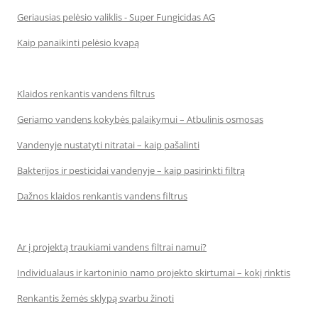
Geriausias pelėsio valiklis - Super Fungicidas AG
Kaip panaikinti pelėsio kvapą
Klaidos renkantis vandens filtrus
Geriamo vandens kokybės palaikymui – Atbulinis osmosas
Vandenyje nustatyti nitratai – kaip pašalinti
Bakterijos ir pesticidai vandenyje – kaip pasirinkti filtrą
Dažnos klaidos renkantis vandens filtrus
Ar į projektą traukiami vandens filtrai namui?
Individualaus ir kartoninio namo projekto skirtumai – kokį rinktis
Renkantis žemės sklypą svarbu žinoti