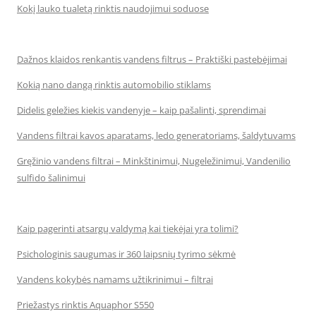
Kokį lauko tualetą rinktis naudojimui soduose
Dažnos klaidos renkantis vandens filtrus – Praktiški pastebėjimai
Kokią nano dangą rinktis automobilio stiklams
Didelis geležies kiekis vandenyje – kaip pašalinti, sprendimai
Vandens filtrai kavos aparatams, ledo generatoriams, šaldytuvams
Gręžinio vandens filtrai – Minkštinimui, Nugeležinimui, Vandenilio
sulfido šalinimui
Kaip pagerinti atsargų valdymą kai tiekėjai yra tolimi?
Psichologinis saugumas ir 360 laipsnių tyrimo sėkmė
Vandens kokybės namams užtikrinimui – filtrai
Priežastys rinktis Aquaphor S550