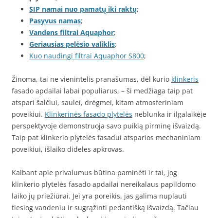
SIP namai nuo pamatų iki raktų
;
Pasyvus namas
;
Vandens filtrai Aquaphor
;
Geriausias pelėsio valiklis
;
Kuo naudingi filtrai Aquaphor S800
;
Žinoma, tai ne vienintelis pranašumas, dėl kurio
klinkeris
fasado apdailai labai populiarus, – ši medžiaga taip pat
atspari šalčiui, saulei, drėgmei, kitam atmosferiniam
poveikiui.
Klinkerinės fasado plytelės
neblunka ir ilgalaikėje
perspektyvoje demonstruoja savo puikią pirminę išvaizdą.
Taip pat klinkerio plytelės fasadui atsparios mechaniniam
poveikiui, išlaiko dideles apkrovas.
Kalbant apie privalumus būtina paminėti ir tai, jog
klinkerio plytelės fasado apdailai nereikalaus papildomo
laiko jų priežiūrai. Jei yra poreikis, jas galima nuplauti
tiesiog vandeniu ir sugrąžinti pedantišką išvaizdą. Tačiau