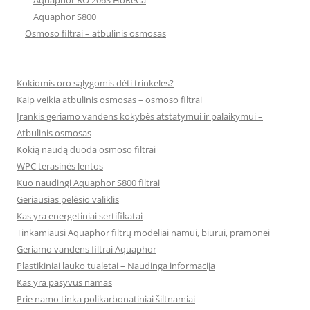
Aquaphor RO 206S HoReCa
Aquaphor S800
Osmoso filtrai – atbulinis osmosas
Kokiomis oro sąlygomis dėti trinkeles?
Kaip veikia atbulinis osmosas – osmoso filtrai
Įrankis geriamo vandens kokybės atstatymui ir palaikymui –
Atbulinis osmosas
Kokią naudą duoda osmoso filtrai
WPC terasinės lentos
Kuo naudingi Aquaphor S800 filtrai
Geriausias pelėsio valiklis
Kas yra energetiniai sertifikatai
Tinkamiausi Aquaphor filtrų modeliai namui, biurui, pramonei
Geriamo vandens filtrai Aquaphor
Plastikiniai lauko tualetai – Naudinga informacija
Kas yra pasyvus namas
Prie namo tinka polikarbonatiniai šiltnamiai