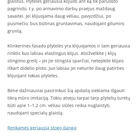
glaistus. Plyteles geriausia klijuoti ant ką tik paruošto
pagrindo, t.y. po armavimo darbų praėjus maždaug
savaitei. Jei klijuojama daug vėliau, pavyzdžiui, po
pusmečio, bus būtinas gruntavimas, naudojant giluminį
gruntą.
Klinkerinės fasado plytelės yra klijuojamos ir tam geriausia
rinktis kuo labiau elastingus klijus. Atsižvelkite į klijų
stingimo greitį – jei jie stingsta sparčiai, netepkite klijais
iškart didelio ploto. Juo labiau jei neturite daug patirties
klijuojant tokias plyteles.
Bene dažniausiai pasirinkus šią apdailą siekiama išgauti
tikrą mūro imitaciją. Tokiu atveju tarpai tarp plytelių turėtų
būti apie 1–1,2 cm. vėliau siūles reikia nuglaistyti,
naudojant specialų glaistą.
Renkamės geriausią stogo dangą
;