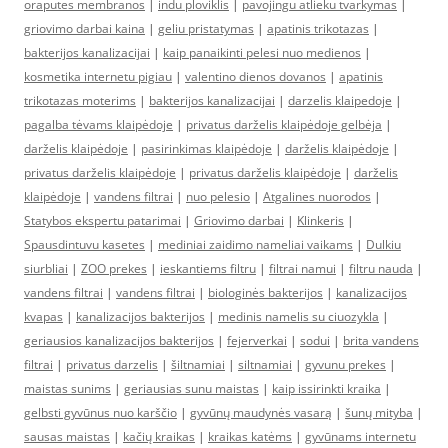
oraputes membranos
|
indu ploviklis
|
pavojingu atlieku tvarkymas
|
griovimo darbai kaina
|
geliu pristatymas
|
apatinis trikotazas
|
bakterijos kanalizacijai
|
kaip panaikinti pelesi nuo medienos
|
kosmetika internetu pigiau
|
valentino dienos dovanos
|
apatinis
trikotazas moterims
|
bakterijos kanalizacijai
|
darzelis klaipedoje
|
pagalba tėvams klaipėdoje
|
privatus darželis klaipėdoje gelbėja
|
darželis klaipėdoje
|
pasirinkimas klaipėdoje
|
darželis klaipėdoje
|
privatus darželis klaipėdoje
|
privatus darželis klaipėdoje
|
darželis
klaipėdoje
|
vandens filtrai
|
nuo pelesio
|
Atgalines nuorodos
|
Statybos ekspertu patarimai
|
Griovimo darbai
|
Klinkeris
|
Spausdintuvu kasetes
|
mediniai zaidimo nameliai vaikams
|
Dulkiu
siurbliai
|
ZOO prekes
|
ieskantiems filtru
|
filtrai namui
|
filtru nauda
|
vandens filtrai
|
vandens filtrai
|
biologinės bakterijos
|
kanalizacijos
kvapas
|
kanalizacijos bakterijos
|
medinis namelis su ciuozykla
|
geriausios kanalizacijos bakterijos
|
fejerverkai
|
sodui
|
brita vandens
filtrai
|
privatus darzelis
|
šiltnamiai
|
siltnamiai
|
gyvunu prekes
|
maistas sunims
|
geriausias sunu maistas
|
kaip issirinkti kraika
|
gelbsti gyvūnus nuo karščio
|
gyvūnų maudynės vasarą
|
šunų mityba
|
sausas maistas
|
kačių kraikas
|
kraikas katėms
|
gyvūnams internetu