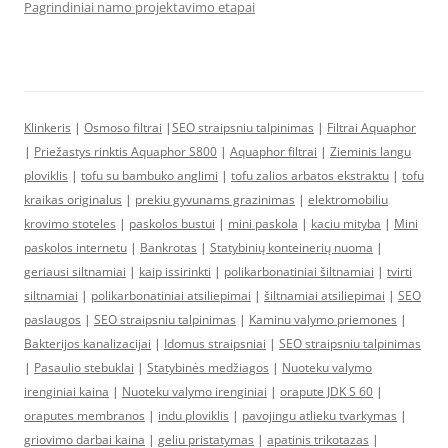
Pagrindiniai namo projektavimo etapai
Klinkeris
|
Osmoso filtrai
|
SEO straipsniu talpinimas
|
Filtrai Aquaphor
|
Priežastys rinktis Aquaphor S800
|
Aquaphor filtrai
|
Zieminis langu
ploviklis
|
tofu su bambuko anglimi
|
tofu zalios arbatos ekstraktu
|
tofu
kraikas originalus
|
prekiu gyvunams grazinimas
|
elektromobiliu
krovimo stoteles
|
paskolos bustui
|
mini paskola
|
kaciu mityba
|
Mini
paskolos internetu
|
Bankrotas
|
Statybinių konteinerių nuoma
|
geriausi siltnamiai
|
kaip issirinkti
|
polikarbonatiniai šiltnamiai
|
tvirti
siltnamiai
|
polikarbonatiniai atsiliepimai
|
šiltnamiai atsiliepimai
|
SEO
paslaugos
|
SEO straipsniu talpinimas
|
Kaminu valymo priemones
|
Bakterijos kanalizacijai
|
Idomus straipsniai
|
SEO straipsniu talpinimas
|
Pasaulio stebuklai
|
Statybinės medžiagos
|
Nuoteku valymo
irenginiai kaina
|
Nuoteku valymo irenginiai
|
orapute JDK S 60
|
oraputes membranos
|
indu ploviklis
|
pavojingu atlieku tvarkymas
|
griovimo darbai kaina
|
geliu pristatymas
|
apatinis trikotazas
|