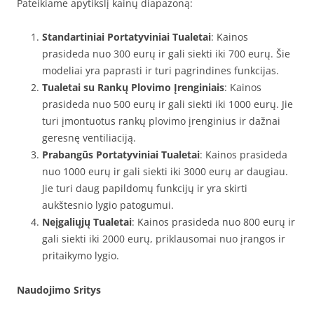
Pateikiame apytikslį kainų diapazoną:
Standartiniai Portatyviniai Tualetai
: Kainos
prasideda nuo 300 eurų ir gali siekti iki 700 eurų. Šie
modeliai yra paprasti ir turi pagrindines funkcijas.
Tualetai su Rankų Plovimo Įrenginiais
: Kainos
prasideda nuo 500 eurų ir gali siekti iki 1000 eurų. Jie
turi įmontuotus rankų plovimo įrenginius ir dažnai
geresnę ventiliaciją.
Prabangūs Portatyviniai Tualetai
: Kainos prasideda
nuo 1000 eurų ir gali siekti iki 3000 eurų ar daugiau.
Jie turi daug papildomų funkcijų ir yra skirti
aukštesnio lygio patogumui.
Neįgaliųjų Tualetai
: Kainos prasideda nuo 800 eurų ir
gali siekti iki 2000 eurų, priklausomai nuo įrangos ir
pritaikymo lygio.
Naudojimo Sritys