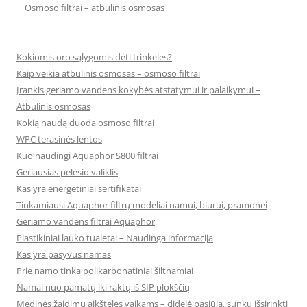
Osmoso filtrai – atbulinis osmosas
Kokiomis oro sąlygomis dėti trinkeles?
Kaip veikia atbulinis osmosas – osmoso filtrai
Įrankis geriamo vandens kokybės atstatymui ir palaikymui –
Atbulinis osmosas
Kokią naudą duoda osmoso filtrai
WPC terasinės lentos
Kuo naudingi Aquaphor S800 filtrai
Geriausias pelėsio valiklis
Kas yra energetiniai sertifikatai
Tinkamiausi Aquaphor filtrų modeliai namui, biurui, pramonei
Geriamo vandens filtrai Aquaphor
Plastikiniai lauko tualetai – Naudinga informacija
Kas yra pasyvus namas
Prie namo tinka polikarbonatiniai šiltnamiai
Namai nuo pamatų iki raktų iš SIP plokščių
Medinės žaidimų aikštelės vaikams – didelė pasiūla, sunku išsirinkti