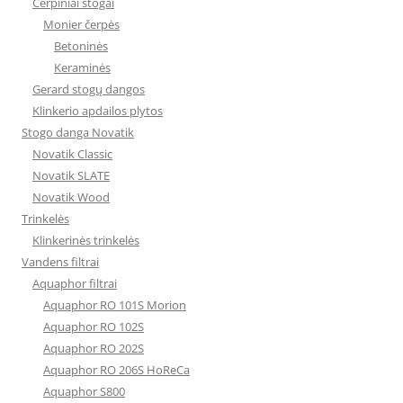
Čerpiniai stogai
Monier čerpės
Betoninės
Keraminės
Gerard stogų dangos
Klinkerio apdailos plytos
Stogo danga Novatik
Novatik Classic
Novatik SLATE
Novatik Wood
Trinkelės
Klinkerinės trinkelės
Vandens filtrai
Aquaphor filtrai
Aquaphor RO 101S Morion
Aquaphor RO 102S
Aquaphor RO 202S
Aquaphor RO 206S HoReCa
Aquaphor S800