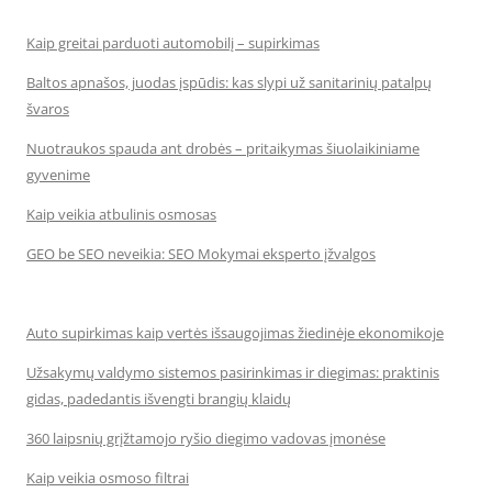
Kaip greitai parduoti automobilį – supirkimas
Baltos apnašos, juodas įspūdis: kas slypi už sanitarinių patalpų
švaros
Nuotraukos spauda ant drobės – pritaikymas šiuolaikiniame
gyvenime
Kaip veikia atbulinis osmosas
GEO be SEO neveikia: SEO Mokymai eksperto įžvalgos
Auto supirkimas kaip vertės išsaugojimas žiedinėje ekonomikoje
Užsakymų valdymo sistemos pasirinkimas ir diegimas: praktinis
gidas, padedantis išvengti brangių klaidų
360 laipsnių grįžtamojo ryšio diegimo vadovas įmonėse
Kaip veikia osmoso filtrai