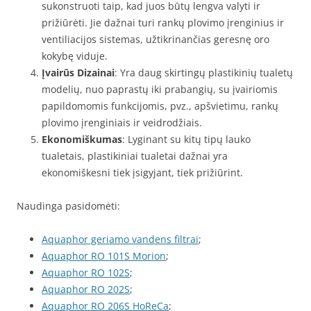
sukonstruoti taip, kad juos būtų lengva valyti ir
prižiūrėti. Jie dažnai turi rankų plovimo įrenginius ir
ventiliacijos sistemas, užtikrinančias geresnę oro
kokybę viduje.
Įvairūs Dizainai
: Yra daug skirtingų plastikinių tualetų
modelių, nuo paprastų iki prabangių, su įvairiomis
papildomomis funkcijomis, pvz., apšvietimu, rankų
plovimo įrenginiais ir veidrodžiais.
Ekonomiškumas
: Lyginant su kitų tipų lauko
tualetais, plastikiniai tualetai dažnai yra
ekonomiškesni tiek įsigyjant, tiek prižiūrint.
Naudinga pasidomėti:
Aquaphor geriamo vandens filtrai
;
Aquaphor RO 101S Morion
;
Aquaphor RO 102S
;
Aquaphor RO 202S
;
Aquaphor RO 206S HoReCa
;