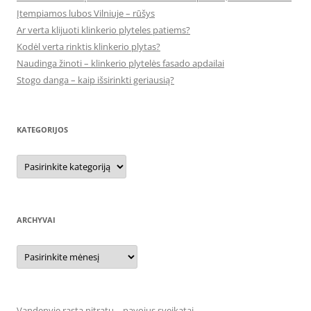
Įtempiamos lubos Vilniuje – rūšys
Ar verta klijuoti klinkerio plyteles patiems?
Kodėl verta rinktis klinkerio plytas?
Naudinga žinoti – klinkerio plytelės fasado apdailai
Stogo danga – kaip išsirinkti geriausią?
KATEGORIJOS
Kategorijos
ARCHYVAI
Archyvai
Vandenyje rasta nitratų – pavojus sveikatai