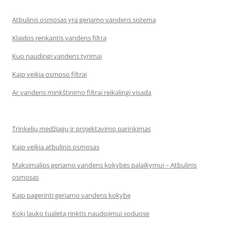
Atbulinis osmosas yra geriamo vandens sistema
Klaidos renkantis vandens filtrą
Kuo naudingi vandens tyrimai
Kaip veikia osmoso filtrai
Ar vandens minkštinimo filtrai reikalingi visada
Trinkelių medžiagų ir projektavimo parinkimas
Kaip veikia atbulinis osmosas
Maksimalios geriamo vandens kokybės palaikymui – Atbulinis
osmosas
Kaip pagerinti geriamo vandens kokybę
Kokį lauko tualetą rinktis naudojimui soduose