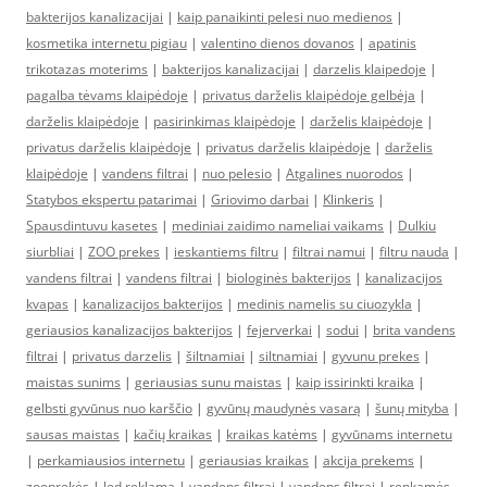
bakterijos kanalizacijai
|
kaip panaikinti pelesi nuo medienos
|
kosmetika internetu pigiau
|
valentino dienos dovanos
|
apatinis
trikotazas moterims
|
bakterijos kanalizacijai
|
darzelis klaipedoje
|
pagalba tėvams klaipėdoje
|
privatus darželis klaipėdoje gelbėja
|
darželis klaipėdoje
|
pasirinkimas klaipėdoje
|
darželis klaipėdoje
|
privatus darželis klaipėdoje
|
privatus darželis klaipėdoje
|
darželis
klaipėdoje
|
vandens filtrai
|
nuo pelesio
|
Atgalines nuorodos
|
Statybos ekspertu patarimai
|
Griovimo darbai
|
Klinkeris
|
Spausdintuvu kasetes
|
mediniai zaidimo nameliai vaikams
|
Dulkiu
siurbliai
|
ZOO prekes
|
ieskantiems filtru
|
filtrai namui
|
filtru nauda
|
vandens filtrai
|
vandens filtrai
|
biologinės bakterijos
|
kanalizacijos
kvapas
|
kanalizacijos bakterijos
|
medinis namelis su ciuozykla
|
geriausios kanalizacijos bakterijos
|
fejerverkai
|
sodui
|
brita vandens
filtrai
|
privatus darzelis
|
šiltnamiai
|
siltnamiai
|
gyvunu prekes
|
maistas sunims
|
geriausias sunu maistas
|
kaip issirinkti kraika
|
gelbsti gyvūnus nuo karščio
|
gyvūnų maudynės vasarą
|
šunų mityba
|
sausas maistas
|
kačių kraikas
|
kraikas katėms
|
gyvūnams internetu
|
perkamiausios internetu
|
geriausias kraikas
|
akcija prekems
|
zooprekės
|
led reklama
|
vandens filtrai
|
vandens filtrai
|
renkamės