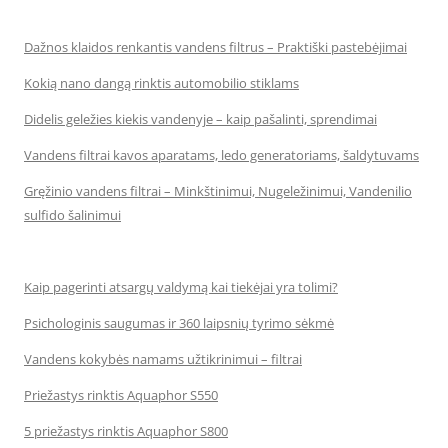
Dažnos klaidos renkantis vandens filtrus – Praktiški pastebėjimai
Kokią nano dangą rinktis automobilio stiklams
Didelis geležies kiekis vandenyje – kaip pašalinti, sprendimai
Vandens filtrai kavos aparatams, ledo generatoriams, šaldytuvams
Gręžinio vandens filtrai – Minkštinimui, Nugeležinimui, Vandenilio
sulfido šalinimui
Kaip pagerinti atsargų valdymą kai tiekėjai yra tolimi?
Psichologinis saugumas ir 360 laipsnių tyrimo sėkmė
Vandens kokybės namams užtikrinimui – filtrai
Priežastys rinktis Aquaphor S550
5 priežastys rinktis Aquaphor S800