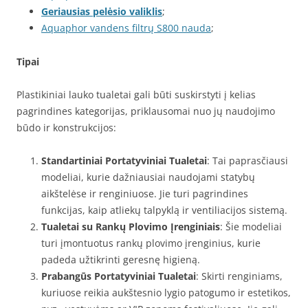
Geriausias pelėsio valiklis
;
Aquaphor vandens filtrų S800 nauda
;
Tipai
Plastikiniai lauko tualetai gali būti suskirstyti į kelias
pagrindines kategorijas, priklausomai nuo jų naudojimo
būdo ir konstrukcijos:
Standartiniai Portatyviniai Tualetai
: Tai paprasčiausi
modeliai, kurie dažniausiai naudojami statybų
aikštelėse ir renginiuose. Jie turi pagrindines
funkcijas, kaip atliekų talpyklą ir ventiliacijos sistemą.
Tualetai su Rankų Plovimo Įrenginiais
: Šie modeliai
turi įmontuotus rankų plovimo įrenginius, kurie
padeda užtikrinti geresnę higieną.
Prabangūs Portatyviniai Tualetai
: Skirti renginiams,
kuriuose reikia aukštesnio lygio patogumo ir estetikos,