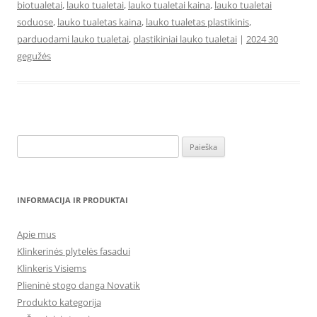
biotualetai
,
lauko tualetai
,
lauko tualetai kaina
,
lauko tualetai
soduose
,
lauko tualetas kaina
,
lauko tualetas plastikinis
,
parduodami lauko tualetai
,
plastikiniai lauko tualetai
|
2024 30
gegužės
Ieškoti:
INFORMACIJA IR PRODUKTAI
Apie mus
Klinkerinės plytelės fasadui
Klinkeris Visiems
Plieninė stogo danga Novatik
Produkto kategorija