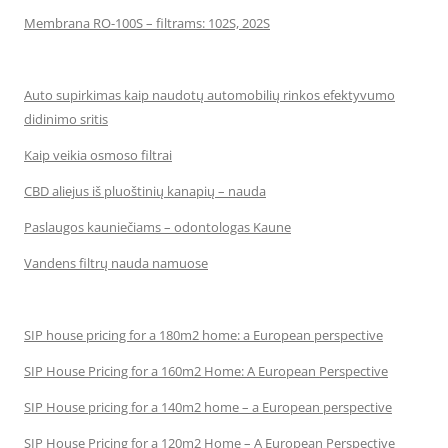
Membrana RO-100S – filtrams: 102S, 202S
Auto supirkimas kaip naudotų automobilių rinkos efektyvumo
didinimo sritis
Kaip veikia osmoso filtrai
CBD aliejus iš pluoštinių kanapių – nauda
Paslaugos kauniečiams – odontologas Kaune
Vandens filtrų nauda namuose
SIP house pricing for a 180m2 home: a European perspective
SIP House Pricing for a 160m2 Home: A European Perspective
SIP House pricing for a 140m2 home – a European perspective
SIP House Pricing for a 120m2 Home – A European Perspective