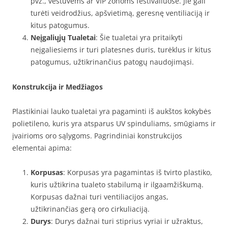
pvz., vestuvėms ar VIP zonoms festivaliuose. Jie gali
turėti veidrodžius, apšvietimą, geresnę ventiliaciją ir
kitus patogumus.
Neįgaliųjų Tualetai
: Šie tualetai yra pritaikyti
neįgaliesiems ir turi platesnes duris, turėklus ir kitus
patogumus, užtikrinančius patogų naudojimąsi.
Konstrukcija ir Medžiagos
Plastikiniai lauko tualetai yra pagaminti iš aukštos kokybės
polietileno, kuris yra atsparus UV spinduliams, smūgiams ir
įvairioms oro sąlygoms. Pagrindiniai konstrukcijos
elementai apima:
Korpusas
: Korpusas yra pagamintas iš tvirto plastiko,
kuris užtikrina tualeto stabilumą ir ilgaamžiškumą.
Korpusas dažnai turi ventiliacijos angas,
užtikrinančias gerą oro cirkuliaciją.
Durys
: Durys dažnai turi stiprius vyriai ir užraktus,