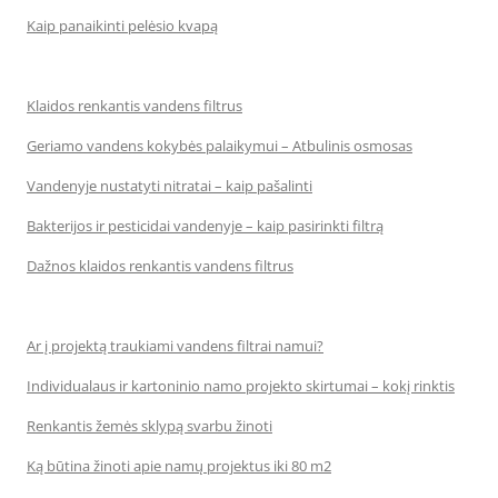
Kaip panaikinti pelėsio kvapą
Klaidos renkantis vandens filtrus
Geriamo vandens kokybės palaikymui – Atbulinis osmosas
Vandenyje nustatyti nitratai – kaip pašalinti
Bakterijos ir pesticidai vandenyje – kaip pasirinkti filtrą
Dažnos klaidos renkantis vandens filtrus
Ar į projektą traukiami vandens filtrai namui?
Individualaus ir kartoninio namo projekto skirtumai – kokį rinktis
Renkantis žemės sklypą svarbu žinoti
Ką būtina žinoti apie namų projektus iki 80 m2