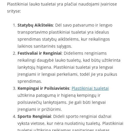
Plastikiniai lauko tualetai yra plačiai naudojami įvairiose
srityse:
Statybų Aikštelės
: Dėl savo patvarumo ir lengvo
transportavimo plastikiniai tualetai yra idealus
sprendimas statybų aikštelėms, kur reikalingos
laikinos sanitarinės sąlygos.
Festivaliai ir Renginiai
: Dideliems renginiams
reikalingi daugybė lauko tualetų, kad būtų užtikrinta
lankytojų higiena. Plastikiniai tualetai yra lengvai
įrengiami ir lengvai perkeliami, todėl jie yra puikus
sprendimas.
Kempingai ir Poilsiavietės
:
Plastikiniai tualetai
užtikrina patogumą ir higieną kempingų ir
poilsiaviečių lankytojams. Jie gali būti lengvai
įrengiami ir prižiūrimi.
Sporto Renginiai
: Dideli sporto renginiai dažnai
vyksta vietose, kur nėra nuolatinių tualetų. Plastikiniai
tualetai užtikrina reikiamas sanitarines sąlygas