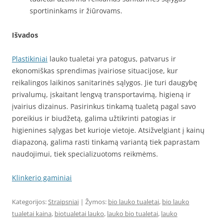
sportininkams ir žiūrovams.
Išvados
Plastikiniai
lauko tualetai yra patogus, patvarus ir
ekonomiškas sprendimas įvairiose situacijose, kur
reikalingos laikinos sanitarinės sąlygos. Jie turi daugybę
privalumų, įskaitant lengvą transportavimą, higieną ir
įvairius dizainus. Pasirinkus tinkamą tualetą pagal savo
poreikius ir biudžetą, galima užtikrinti patogias ir
higienines sąlygas bet kurioje vietoje. Atsižvelgiant į kainų
diapazoną, galima rasti tinkamą variantą tiek paprastam
naudojimui, tiek specializuotoms reikmėms.
Klinkerio gaminiai
Kategorijos:
Straipsniai
| Žymos:
bio lauko tualetai
,
bio lauko
tualetai kaina
,
biotualetai lauko
,
lauko bio tualetai
,
lauko