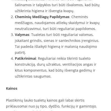
šalinamos ir talpyklos turi būti išvalomos, kad būtų
užtikrinta higiena ir išvengta kvapų.
Cheminių Medžiagų Papildymas
: Cheminės
medžiagos, naudojamos atliekų skaidymui ir kvapų
neutralizavimui, turi būti reguliariai papildomos.
Valymas
: Tualetas turi būti reguliariai valomas,
įskaitant grindis, sienas ir santechnikos įrenginius.
Tai padeda išlaikyti higieną ir malonią naudojimo
patirtį.
Patikrinimai
: Reguliariai reikia tikrinti tualeto
konstrukciją, durų užraktus, ventiliacijos angas ir
kitus komponentus, kad būtų išvengta gedimų ir
užtikrintas saugumas.
Kainos
Plastikinių lauko tualetų kainos gali labai skirtis
priklausomai nuo jų tipo, dydžio, funkcijų ir gamintojo.