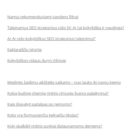
Namui rekomenduojami vandens filtrai
Talpinamus SEO straipsnius rašo DI: Ar tai kokybiška ir naudinga?
Ar AI rašo kokybiškus SEO straipsnius talpinimui?
Kaklaraiščių istorija
Kokybiškos vidaus durys Vilniuje
Medinės žaidimų aikštelės vaikams – nuo lauko iki namų kiemo
Kokią buitinę chemiją rinktis virtuvės švaros palaikymui?
Kaip išsivalyti patalpas po remonto?
Koks yra formuojančių kelnaičių tikslas?
Kokį skalbiklį rinktis sunkiai išplaunamoms dėmėms?