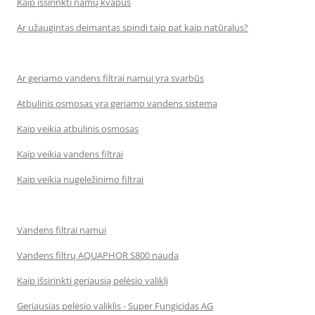
Kaip išsirinkti namų kvapus
Ar užaugintas deimantas spindi taip pat kaip natūralus?
Ar geriamo vandens filtrai namui yra svarbūs
Atbulinis osmosas yra geriamo vandens sistema
Kaip veikia atbulinis osmosas
Kaip veikia vandens filtrai
Kaip veikia nugeležinimo filtrai
Vandens filtrai namui
Vandens filtrų AQUAPHOR S800 nauda
Kaip išsirinkti geriausią pelėsio valiklį
Geriausias pelėsio valiklis - Super Fungicidas AG