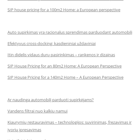
SIP house pricing for a 100m2 Home: a European perspective
Auto supirkimas yra racionalus sprendimas parduodant automobilį
Efektyvus cross-docking: kasdieniniai uždaviniai
Itin didelis vidaus durų pasirinkimas – rankenos ir dizainas
SIP House Pricing for an 80m2 Home: A European Perspective
SIP House Pricing for a 140m2 Home – A European Perspective
Ar naudinga automobilį parduoti supirkėjams?
Vandens filtrai nuo kalkių namui
Kiaurymių restauravimas – technologijos: suvirinimas, frezavimas ir
įvorių įpresavimas