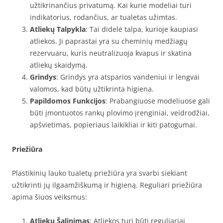
užtikrinančius privatumą. Kai kurie modeliai turi
indikatorius, rodančius, ar tualetas užimtas.
Atliekų Talpykla
: Tai didelė talpa, kurioje kaupiasi
atliekos. Ji paprastai yra su cheminių medžiagų
rezervuaru, kuris neutralizuoja kvapus ir skatina
atliekų skaidymą.
Grindys
: Grindys yra atsparios vandeniui ir lengvai
valomos, kad būtų užtikrinta higiena.
Papildomos Funkcijos
: Prabangiuose modeliuose gali
būti įmontuotos rankų plovimo įrenginiai, veidrodžiai,
apšvietimas, popieriaus laikikliai ir kiti patogumai.
Priežiūra
Plastikinių lauko tualetų priežiūra yra svarbi siekiant
užtikrinti jų ilgaamžiškumą ir higieną. Reguliari priežiūra
apima šiuos veiksmus:
Atliekų Šalinimas
: Atliekos turi būti reguliariai