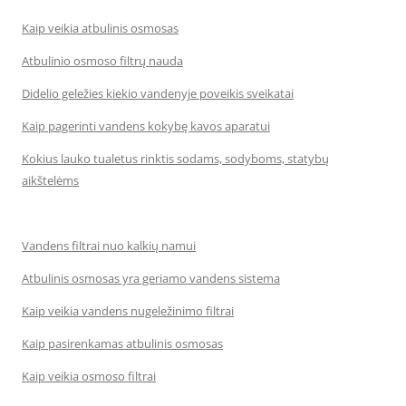
Kaip veikia atbulinis osmosas
Atbulinio osmoso filtrų nauda
Didelio geležies kiekio vandenyje poveikis sveikatai
Kaip pagerinti vandens kokybę kavos aparatui
Kokius lauko tualetus rinktis sodams, sodyboms, statybų
aikštelėms
Vandens filtrai nuo kalkių namui
Atbulinis osmosas yra geriamo vandens sistema
Kaip veikia vandens nugeležinimo filtrai
Kaip pasirenkamas atbulinis osmosas
Kaip veikia osmoso filtrai