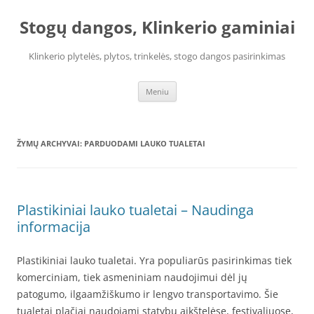
Pereiti
prie
Stogų dangos, Klinkerio gaminiai
turinio
Klinkerio plytelės, plytos, trinkelės, stogo dangos pasirinkimas
Meniu
ŽYMŲ ARCHYVAI:
PARDUODAMI LAUKO TUALETAI
Plastikiniai lauko tualetai – Naudinga
informacija
Plastikiniai lauko tualetai. Yra populiarūs pasirinkimas tiek
komerciniam, tiek asmeniniam naudojimui dėl jų
patogumo, ilgaamžiškumo ir lengvo transportavimo. Šie
tualetai plačiai naudojami statybų aikštelėse, festivaliuose,