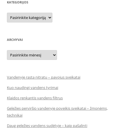
KATEGORIJOS
Kategorijos
ARCHYVAI
Archyvai
Vandenyje rasta nitratų – pavojus sveikatai
Kuo naudingi vandens tyrimai
Klaidos renkantis vandens filtrus
Geležies perviršio vandenyje poveikis sveikatai – žmonėms,
technikai
Daug geležies vandens sudėtyje – kaip pašalinti