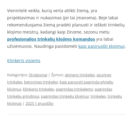
Vienintelė veikla, kurią verta atlikti žiemą, yra
projektavimas ir nukasimas (jei tai įmanoma). Beje labai
rekomenduojama žiemą pradėti planuoti ir ieškoti trinkelių
klojimo meistrų, kadangi kaip žinome, sezonu metu
profesionalios trinkelių klojimo komandos
yra labai
užsiėmusios. Naudinga pasidomėti
kaip pasiruošti klojimui
.
Klinkeris visiems
Kategorijos:
Straipsniai
| Žymos:
akmens trinkeles
,
azurines
trinkeles
,
betonines trinkeles
,
kaip paruosti pagrinda plyteliu
klojimui
,
klinkerio trinkelės
,
pagrindas trinkelems
,
pagrindas
trinkeliu grindiniui
,
pagrindas trinkeliu klojimui
,
trinkeles
,
trinkeliu
klojimas
|
2025 1 gruodžio