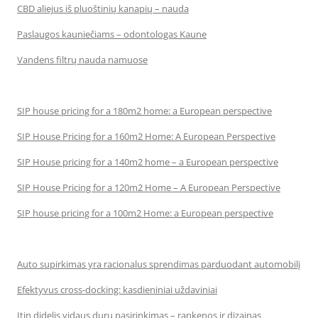
CBD aliejus iš pluoštinių kanapių – nauda
Paslaugos kauniečiams – odontologas Kaune
Vandens filtrų nauda namuose
SIP house pricing for a 180m2 home: a European perspective
SIP House Pricing for a 160m2 Home: A European Perspective
SIP House pricing for a 140m2 home – a European perspective
SIP House Pricing for a 120m2 Home – A European Perspective
SIP house pricing for a 100m2 Home: a European perspective
Auto supirkimas yra racionalus sprendimas parduodant automobilį
Efektyvus cross-docking: kasdieniniai uždaviniai
Itin didelis vidaus durų pasirinkimas – rankenos ir dizainas