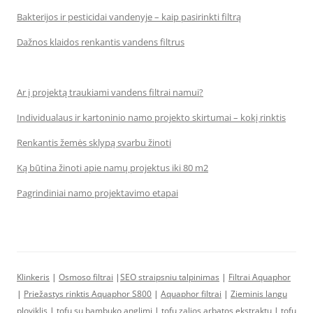
Bakterijos ir pesticidai vandenyje – kaip pasirinkti filtrą
Dažnos klaidos renkantis vandens filtrus
Ar į projektą traukiami vandens filtrai namui?
Individualaus ir kartoninio namo projekto skirtumai – kokį rinktis
Renkantis žemės sklypą svarbu žinoti
Ką būtina žinoti apie namų projektus iki 80 m2
Pagrindiniai namo projektavimo etapai
Klinkeris
|
Osmoso filtrai
|
SEO straipsniu talpinimas
|
Filtrai Aquaphor
|
Priežastys rinktis Aquaphor S800
|
Aquaphor filtrai
|
Zieminis langu
ploviklis
|
tofu su bambuko anglimi
|
tofu zalios arbatos ekstraktu
|
tofu