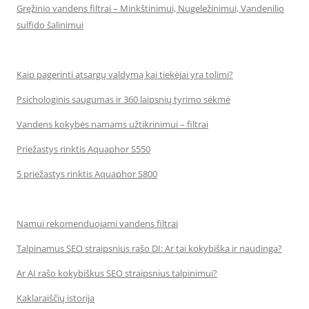
Gręžinio vandens filtrai – Minkštinimui, Nugeležinimui, Vandenilio
sulfido šalinimui
Kaip pagerinti atsargų valdymą kai tiekėjai yra tolimi?
Psichologinis saugumas ir 360 laipsnių tyrimo sėkmė
Vandens kokybės namams užtikrinimui – filtrai
Priežastys rinktis Aquaphor S550
5 priežastys rinktis Aquaphor S800
Namui rekomenduojami vandens filtrai
Talpinamus SEO straipsnius rašo DI: Ar tai kokybiška ir naudinga?
Ar AI rašo kokybiškus SEO straipsnius talpinimui?
Kaklaraiščių istorija