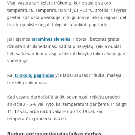
Visgi vasara turi keletą trūkumų, kurie susiję su oro
temperatūra. Temperatūrai viršijus +30 °C, smėlis ir žvyras
greitai išdžiūsta paviršiuje, o to gilumoje lieka drėgnas, dėl
to vibroplokštė negali tolygiai sutankinti pagrindo.
Jei liejamos
atraminės sienelės
ir bortai, betonas greitai
džiūsta sutrūkinėdamas. Kad taip neįvyktų, reikia nuolat
lieti šaltu vandeniu, visgi užtikrinti kokybę tokiu atveju gan
sudėtinga.
Kai
trinkelių pagrindas
yra labai sausas ir dulka, mažėja
trinkelių sukibimas.
Kad vasarą darbai būti atlikti sėkmingai, reikėtų pradėti
anksčiau – 5–6 val. ryto, kai temperatūra dar žema, ir baigti
11–12 val., arba dirbti vakare nuo 18-19 val. kai
temperatūra pradeda mažėti.
Ruduo: antras geriausias laikas darbas