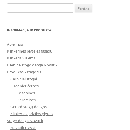
Ieškoti:
INFORMACIJA IR PRODUKTAI
Apie mus
Klinkerinės plytelės fasadui
Klinkeris Visiems
Plieninė stogo danga Novatik
Produkto kategorija
Čerpiniai stogai
Monier čerpės
Betoninės
Keraminės
Gerard stogų dangos
Klinkerio apdailos plytos
Stogo danga Novatik
Novatik Classic