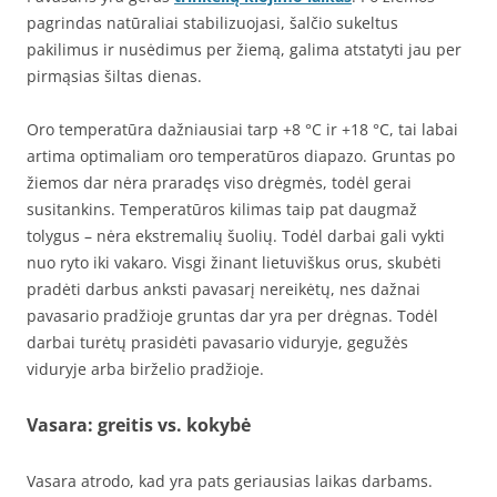
pagrindas natūraliai stabilizuojasi, šalčio sukeltus
pakilimus ir nusėdimus per žiemą, galima atstatyti jau per
pirmąsias šiltas dienas.
Oro temperatūra dažniausiai tarp +8 °C ir +18 °C, tai labai
artima optimaliam oro temperatūros diapazo. Gruntas po
žiemos dar nėra praradęs viso drėgmės, todėl gerai
susitankins. Temperatūros kilimas taip pat daugmaž
tolygus – nėra ekstremalių šuolių. Todėl darbai gali vykti
nuo ryto iki vakaro. Visgi žinant lietuviškus orus, skubėti
pradėti darbus anksti pavasarį nereikėtų, nes dažnai
pavasario pradžioje gruntas dar yra per drėgnas. Todėl
darbai turėtų prasidėti pavasario viduryje, gegužės
viduryje arba birželio pradžioje.
Vasara: greitis vs. kokybė
Vasara atrodo, kad yra pats geriausias laikas darbams.