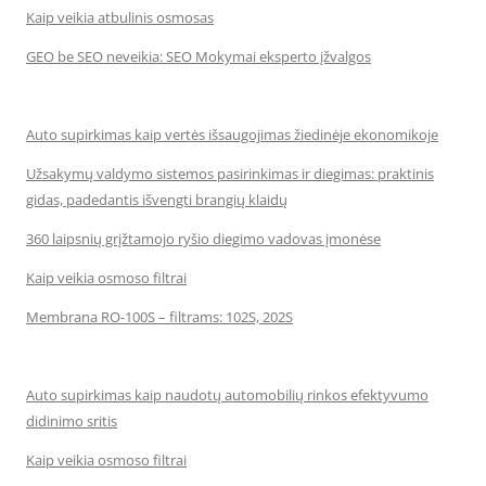
Kaip veikia atbulinis osmosas
GEO be SEO neveikia: SEO Mokymai eksperto įžvalgos
Auto supirkimas kaip vertės išsaugojimas žiedinėje ekonomikoje
Užsakymų valdymo sistemos pasirinkimas ir diegimas: praktinis
gidas, padedantis išvengti brangių klaidų
360 laipsnių grįžtamojo ryšio diegimo vadovas įmonėse
Kaip veikia osmoso filtrai
Membrana RO-100S – filtrams: 102S, 202S
Auto supirkimas kaip naudotų automobilių rinkos efektyvumo
didinimo sritis
Kaip veikia osmoso filtrai