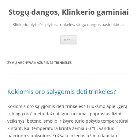
Pereiti
prie
Stogų dangos, Klinkerio gaminiai
turinio
Klinkerio plytelės, plytos, trinkelės, stogo dangos pasirinkimas
Meniu
ŽYMŲ ARCHYVAI:
AZURINES TRINKELES
Kokiomis oro sąlygomis dėti trinkeles?
Kokiomis oro sąlygomis dėti trinkeles? Triukšmo apie „gerą
ir blogą orą” metu dažnai ignoruojamas paprastas fizinis
veiksnys: betono, smėlio ir žvyro tūrio pokytis temperatūrai
kintant. Kai temperatūra krinta žemiau 0 °C, vanduo
pagrindo sluoksniuose užšąla, o ledas užima daugiau