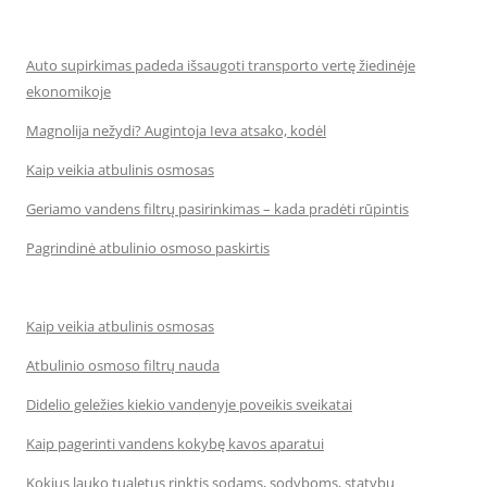
Auto supirkimas padeda išsaugoti transporto vertę žiedinėje
ekonomikoje
Magnolija nežydi? Augintoja Ieva atsako, kodėl
Kaip veikia atbulinis osmosas
Geriamo vandens filtrų pasirinkimas – kada pradėti rūpintis
Pagrindinė atbulinio osmoso paskirtis
Kaip veikia atbulinis osmosas
Atbulinio osmoso filtrų nauda
Didelio geležies kiekio vandenyje poveikis sveikatai
Kaip pagerinti vandens kokybę kavos aparatui
Kokius lauko tualetus rinktis sodams, sodyboms, statybų