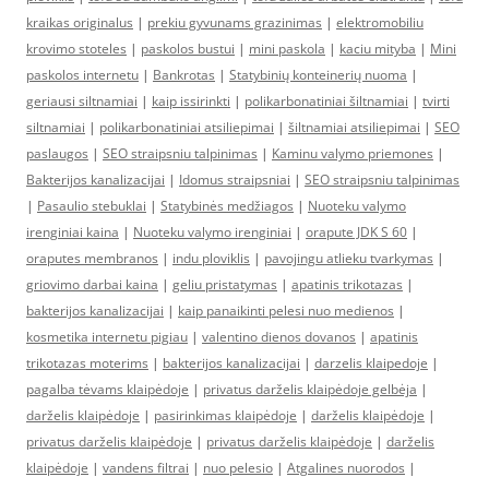
kraikas originalus
|
prekiu gyvunams grazinimas
|
elektromobiliu
krovimo stoteles
|
paskolos bustui
|
mini paskola
|
kaciu mityba
|
Mini
paskolos internetu
|
Bankrotas
|
Statybinių konteinerių nuoma
|
geriausi siltnamiai
|
kaip issirinkti
|
polikarbonatiniai šiltnamiai
|
tvirti
siltnamiai
|
polikarbonatiniai atsiliepimai
|
šiltnamiai atsiliepimai
|
SEO
paslaugos
|
SEO straipsniu talpinimas
|
Kaminu valymo priemones
|
Bakterijos kanalizacijai
|
Idomus straipsniai
|
SEO straipsniu talpinimas
|
Pasaulio stebuklai
|
Statybinės medžiagos
|
Nuoteku valymo
irenginiai kaina
|
Nuoteku valymo irenginiai
|
orapute JDK S 60
|
oraputes membranos
|
indu ploviklis
|
pavojingu atlieku tvarkymas
|
griovimo darbai kaina
|
geliu pristatymas
|
apatinis trikotazas
|
bakterijos kanalizacijai
|
kaip panaikinti pelesi nuo medienos
|
kosmetika internetu pigiau
|
valentino dienos dovanos
|
apatinis
trikotazas moterims
|
bakterijos kanalizacijai
|
darzelis klaipedoje
|
pagalba tėvams klaipėdoje
|
privatus darželis klaipėdoje gelbėja
|
darželis klaipėdoje
|
pasirinkimas klaipėdoje
|
darželis klaipėdoje
|
privatus darželis klaipėdoje
|
privatus darželis klaipėdoje
|
darželis
klaipėdoje
|
vandens filtrai
|
nuo pelesio
|
Atgalines nuorodos
|