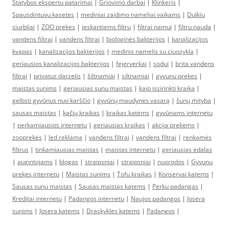
Statybos ekspertu patarimai
|
Griovimo darbai
|
Klinkeris
|
Spausdintuvu kasetes
|
mediniai zaidimo nameliai vaikams
|
Dulkiu
siurbliai
|
ZOO prekes
|
ieskantiems filtru
|
filtrai namui
|
filtru nauda
|
vandens filtrai
|
vandens filtrai
|
biologinės bakterijos
|
kanalizacijos
kvapas
|
kanalizacijos bakterijos
|
medinis namelis su ciuozykla
|
geriausios kanalizacijos bakterijos
|
fejerverkai
|
sodui
|
brita vandens
filtrai
|
privatus darzelis
|
šiltnamiai
|
siltnamiai
|
gyvunu prekes
|
maistas sunims
|
geriausias sunu maistas
|
kaip issirinkti kraika
|
gelbsti gyvūnus nuo karščio
|
gyvūnų maudynės vasarą
|
šunų mityba
|
sausas maistas
|
kačių kraikas
|
kraikas katėms
|
gyvūnams internetu
|
perkamiausios internetu
|
geriausias kraikas
|
akcija prekems
|
zooprekės
|
led reklama
|
vandens filtrai
|
vandens filtrai
|
renkamės
filtrus
|
tinkamiausias maistas
|
maistas internetu
|
geriausias ėdalas
|
augintojams
|
blogas
|
straipsniai
|
straipsniai
|
nuorodos
|
Gyvunu
prekes internetu
|
Maistas sunims
|
Tofu kraikas
|
Konservai katems
|
Sausas sunu maistas
|
Sausas maistas katems
|
Perku padangas
|
Kreditai internetu
|
Padangos internetu
|
Naujos padangos
|
Josera
sunims
|
Josera katems
|
Draskykles katems
|
Padangos
|