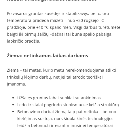
Po vasaros gruntas susėdęs ir stabilizavęs, be to, oro
temperatūra pradeda mažėti – nuo +20 rugsėjo °C
pradžioje, prie +10 °C spalio mėn. Visgi darbus turėtumėte
baigti iki pirmų šalčių –dažnai tai būna spalio pabaiga,
lapkričio pradžia.
Žiema: netinkamas laikas darbams
Žiema – tai metas, kurio metu nerekomenduojama atlikti
trinkelių klojimo darbų, net jei tai atrodo teoriškai
įmanoma.
Užšalęs gruntas labai sunkiai sutankinimas
Ledo kristalai pagrindo sluoksniuose keičia struktūrą
Betonavimo darbai žiemą taip pat netinka – betono
kietėjimas sustoja, nors šiuolaikinės technologijos
leidžia betonuoti ir esant minusinei temperatūrai