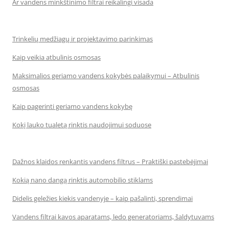
Ar vandens minkštinimo filtrai reikalingi visada
Trinkelių medžiagų ir projektavimo parinkimas
Kaip veikia atbulinis osmosas
Maksimalios geriamo vandens kokybės palaikymui – Atbulinis
osmosas
Kaip pagerinti geriamo vandens kokybę
Kokį lauko tualetą rinktis naudojimui soduose
Dažnos klaidos renkantis vandens filtrus – Praktiški pastebėjimai
Kokią nano dangą rinktis automobilio stiklams
Didelis geležies kiekis vandenyje – kaip pašalinti, sprendimai
Vandens filtrai kavos aparatams, ledo generatoriams, šaldytuvams