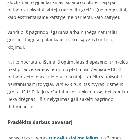
sluoksniai tolygiai tankinasi su vibroplokšte. Taip pat
betono sluoksniai tvirtėja normaliu greičiu (ne per greitai,
kaip ekstremaliame karštyje, ne per lėtai, kaip šaltyje).
Vanduo iš pagrindo išgaruoja arba nubėga natūraliu
greičiu. Taigi tai palankiausios oro sąlygos trinkelių
klojimui.
Kai temperatūra išeina iš optimalaus diapazono, trinkelės
nestipriai veikiamos terminio plėtimosi. Žemiau +10 °C
betono kietėjimas sulėtėja ar sustoja, smėlio sluoksniai
neištankinami tolygiai. Virš +28 °C šiltas žvyras ir smėlis
greitai išdžiūsta jų viršutiniuose sluoksniuose, bet žemiau
lieka drėgnas – šis nelygumas gali sukelti pagrindo
deformacijas.
Pradėkite darbus pavasarį
Pavasaris yra geras
trinkelių klojimo laikas
. Po žiemos