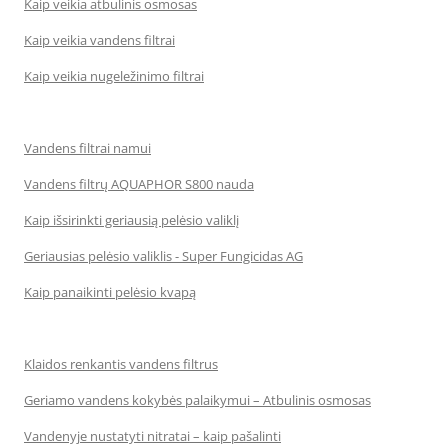
Kaip veikia atbulinis osmosas
Kaip veikia vandens filtrai
Kaip veikia nugeležinimo filtrai
Vandens filtrai namui
Vandens filtrų AQUAPHOR S800 nauda
Kaip išsirinkti geriausią pelėsio valiklį
Geriausias pelėsio valiklis - Super Fungicidas AG
Kaip panaikinti pelėsio kvapą
Klaidos renkantis vandens filtrus
Geriamo vandens kokybės palaikymui – Atbulinis osmosas
Vandenyje nustatyti nitratai – kaip pašalinti