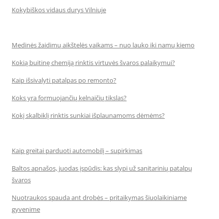
Kokybiškos vidaus durys Vilniuje
Medinės žaidimų aikštelės vaikams – nuo lauko iki namų kiemo
Kokią buitinę chemiją rinktis virtuvės švaros palaikymui?
Kaip išsivalyti patalpas po remonto?
Koks yra formuojančių kelnaičių tikslas?
Kokį skalbiklį rinktis sunkiai išplaunamoms dėmėms?
Kaip greitai parduoti automobilį – supirkimas
Baltos apnašos, juodas įspūdis: kas slypi už sanitarinių patalpų
švaros
Nuotraukos spauda ant drobės – pritaikymas šiuolaikiniame
gyvenime