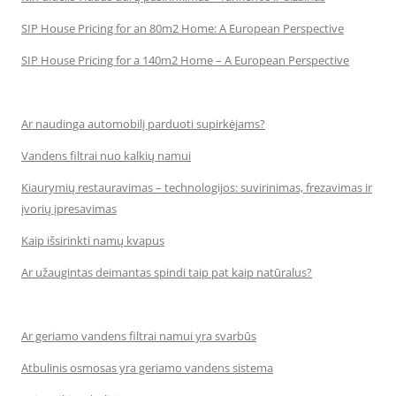
SIP House Pricing for an 80m2 Home: A European Perspective
SIP House Pricing for a 140m2 Home – A European Perspective
Ar naudinga automobilį parduoti supirkėjams?
Vandens filtrai nuo kalkių namui
Kiaurymių restauravimas – technologijos: suvirinimas, frezavimas ir
įvorių įpresavimas
Kaip išsirinkti namų kvapus
Ar užaugintas deimantas spindi taip pat kaip natūralus?
Ar geriamo vandens filtrai namui yra svarbūs
Atbulinis osmosas yra geriamo vandens sistema