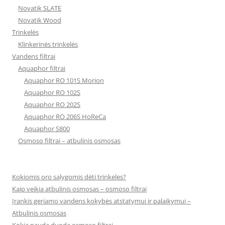
Novatik SLATE
Novatik Wood
Trinkelės
Klinkerinės trinkelės
Vandens filtrai
Aquaphor filtrai
Aquaphor RO 101S Morion
Aquaphor RO 102S
Aquaphor RO 202S
Aquaphor RO 206S HoReCa
Aquaphor S800
Osmoso filtrai – atbulinis osmosas
Kokiomis oro sąlygomis dėti trinkeles?
Kaip veikia atbulinis osmosas – osmoso filtrai
Įrankis geriamo vandens kokybės atstatymui ir palaikymui –
Atbulinis osmosas