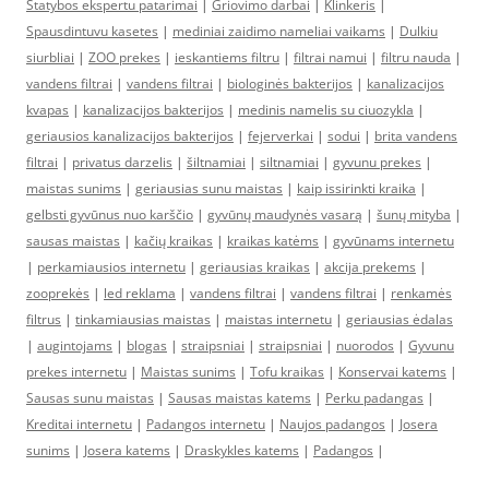
Statybos ekspertu patarimai
|
Griovimo darbai
|
Klinkeris
|
Spausdintuvu kasetes
|
mediniai zaidimo nameliai vaikams
|
Dulkiu
siurbliai
|
ZOO prekes
|
ieskantiems filtru
|
filtrai namui
|
filtru nauda
|
vandens filtrai
|
vandens filtrai
|
biologinės bakterijos
|
kanalizacijos
kvapas
|
kanalizacijos bakterijos
|
medinis namelis su ciuozykla
|
geriausios kanalizacijos bakterijos
|
fejerverkai
|
sodui
|
brita vandens
filtrai
|
privatus darzelis
|
šiltnamiai
|
siltnamiai
|
gyvunu prekes
|
maistas sunims
|
geriausias sunu maistas
|
kaip issirinkti kraika
|
gelbsti gyvūnus nuo karščio
|
gyvūnų maudynės vasarą
|
šunų mityba
|
sausas maistas
|
kačių kraikas
|
kraikas katėms
|
gyvūnams internetu
|
perkamiausios internetu
|
geriausias kraikas
|
akcija prekems
|
zooprekės
|
led reklama
|
vandens filtrai
|
vandens filtrai
|
renkamės
filtrus
|
tinkamiausias maistas
|
maistas internetu
|
geriausias ėdalas
|
augintojams
|
blogas
|
straipsniai
|
straipsniai
|
nuorodos
|
Gyvunu
prekes internetu
|
Maistas sunims
|
Tofu kraikas
|
Konservai katems
|
Sausas sunu maistas
|
Sausas maistas katems
|
Perku padangas
|
Kreditai internetu
|
Padangos internetu
|
Naujos padangos
|
Josera
sunims
|
Josera katems
|
Draskykles katems
|
Padangos
|