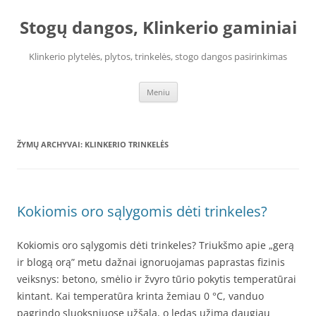
Pereiti
prie
Stogų dangos, Klinkerio gaminiai
turinio
Klinkerio plytelės, plytos, trinkelės, stogo dangos pasirinkimas
Meniu
ŽYMŲ ARCHYVAI:
KLINKERIO TRINKELĖS
Kokiomis oro sąlygomis dėti trinkeles?
Kokiomis oro sąlygomis dėti trinkeles? Triukšmo apie „gerą
ir blogą orą” metu dažnai ignoruojamas paprastas fizinis
veiksnys: betono, smėlio ir žvyro tūrio pokytis temperatūrai
kintant. Kai temperatūra krinta žemiau 0 °C, vanduo
pagrindo sluoksniuose užšąla, o ledas užima daugiau