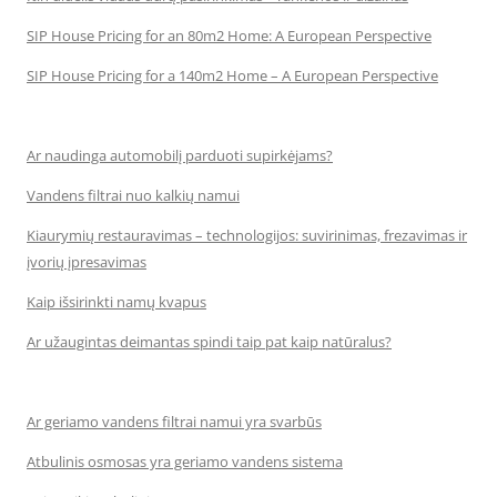
SIP House Pricing for an 80m2 Home: A European Perspective
SIP House Pricing for a 140m2 Home – A European Perspective
Ar naudinga automobilį parduoti supirkėjams?
Vandens filtrai nuo kalkių namui
Kiaurymių restauravimas – technologijos: suvirinimas, frezavimas ir
įvorių įpresavimas
Kaip išsirinkti namų kvapus
Ar užaugintas deimantas spindi taip pat kaip natūralus?
Ar geriamo vandens filtrai namui yra svarbūs
Atbulinis osmosas yra geriamo vandens sistema