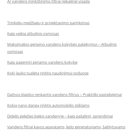
Ar vandens minkštinimo filtrai reikalingi visada
Trinkelių medžiagų ir projektavimo parinkimas
Kaip veikia atbulinis osmosas
Maksimalios geriamo vandens kokybės palaikymui – Atbulinis
osmosas
Kaip pagerinti geriamo vandens kokybę
Kokį lauko tualetą rinktis naudojimui soduose
Dažnos klaidos renkantis vandens filtrus – Praktiški pastebėjimai
Kokią nano dangą rinktis automobilio stiklams
Didelis geležies kiekis vandenyje – kaip pašalinti, sprendimai
Vandens filtrai kavos aparatams, ledo generatoriams, šaldytuvams