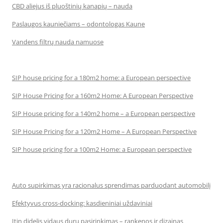
CBD aliejus iš pluoštinių kanapių – nauda
Paslaugos kauniečiams – odontologas Kaune
Vandens filtrų nauda namuose
SIP house pricing for a 180m2 home: a European perspective
SIP House Pricing for a 160m2 Home: A European Perspective
SIP House pricing for a 140m2 home – a European perspective
SIP House Pricing for a 120m2 Home – A European Perspective
SIP house pricing for a 100m2 Home: a European perspective
Auto supirkimas yra racionalus sprendimas parduodant automobilį
Efektyvus cross-docking: kasdieniniai uždaviniai
Itin didelis vidaus durų pasirinkimas – rankenos ir dizainas