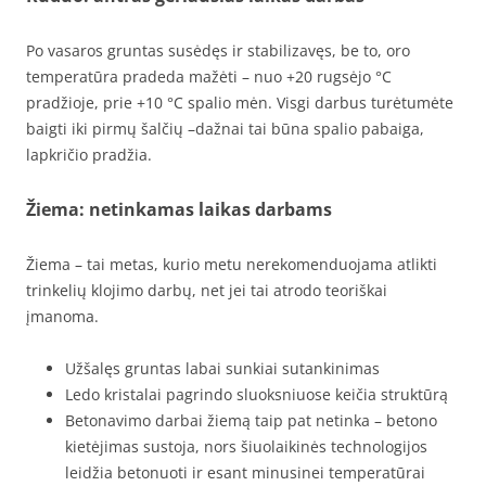
Po vasaros gruntas susėdęs ir stabilizavęs, be to, oro
temperatūra pradeda mažėti – nuo +20 rugsėjo °C
pradžioje, prie +10 °C spalio mėn. Visgi darbus turėtumėte
baigti iki pirmų šalčių –dažnai tai būna spalio pabaiga,
lapkričio pradžia.
Žiema: netinkamas laikas darbams
Žiema – tai metas, kurio metu nerekomenduojama atlikti
trinkelių klojimo darbų, net jei tai atrodo teoriškai
įmanoma.
Užšalęs gruntas labai sunkiai sutankinimas
Ledo kristalai pagrindo sluoksniuose keičia struktūrą
Betonavimo darbai žiemą taip pat netinka – betono
kietėjimas sustoja, nors šiuolaikinės technologijos
leidžia betonuoti ir esant minusinei temperatūrai