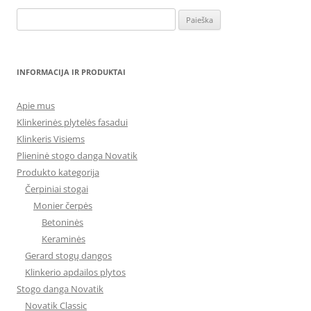
Ieškoti:
INFORMACIJA IR PRODUKTAI
Apie mus
Klinkerinės plytelės fasadui
Klinkeris Visiems
Plieninė stogo danga Novatik
Produkto kategorija
Čerpiniai stogai
Monier čerpės
Betoninės
Keraminės
Gerard stogų dangos
Klinkerio apdailos plytos
Stogo danga Novatik
Novatik Classic