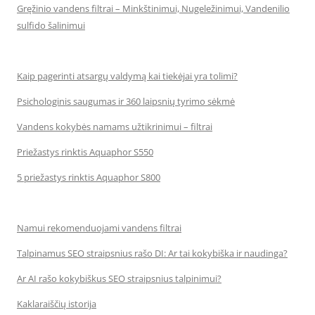
Gręžinio vandens filtrai – Minkštinimui, Nugeležinimui, Vandenilio
sulfido šalinimui
Kaip pagerinti atsargų valdymą kai tiekėjai yra tolimi?
Psichologinis saugumas ir 360 laipsnių tyrimo sėkmė
Vandens kokybės namams užtikrinimui – filtrai
Priežastys rinktis Aquaphor S550
5 priežastys rinktis Aquaphor S800
Namui rekomenduojami vandens filtrai
Talpinamus SEO straipsnius rašo DI: Ar tai kokybiška ir naudinga?
Ar AI rašo kokybiškus SEO straipsnius talpinimui?
Kaklaraiščių istorija