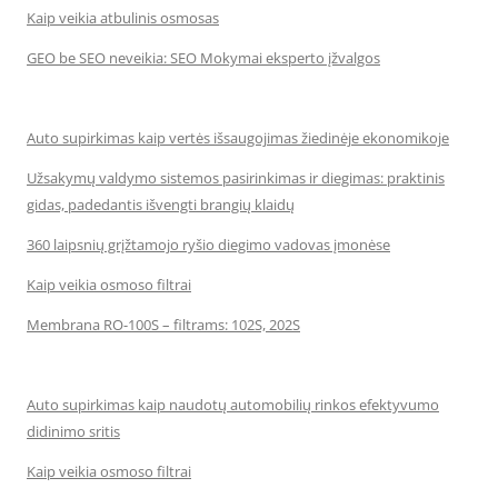
Kaip veikia atbulinis osmosas
GEO be SEO neveikia: SEO Mokymai eksperto įžvalgos
Auto supirkimas kaip vertės išsaugojimas žiedinėje ekonomikoje
Užsakymų valdymo sistemos pasirinkimas ir diegimas: praktinis
gidas, padedantis išvengti brangių klaidų
360 laipsnių grįžtamojo ryšio diegimo vadovas įmonėse
Kaip veikia osmoso filtrai
Membrana RO-100S – filtrams: 102S, 202S
Auto supirkimas kaip naudotų automobilių rinkos efektyvumo
didinimo sritis
Kaip veikia osmoso filtrai