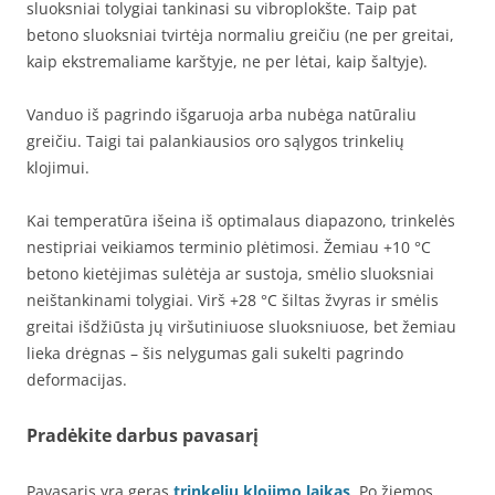
sluoksniai tolygiai tankinasi su vibroplokšte. Taip pat
betono sluoksniai tvirtėja normaliu greičiu (ne per greitai,
kaip ekstremaliame karštyje, ne per lėtai, kaip šaltyje).
Vanduo iš pagrindo išgaruoja arba nubėga natūraliu
greičiu. Taigi tai palankiausios oro sąlygos trinkelių
klojimui.
Kai temperatūra išeina iš optimalaus diapazono, trinkelės
nestipriai veikiamos terminio plėtimosi. Žemiau +10 °C
betono kietėjimas sulėtėja ar sustoja, smėlio sluoksniai
neištankinami tolygiai. Virš +28 °C šiltas žvyras ir smėlis
greitai išdžiūsta jų viršutiniuose sluoksniuose, bet žemiau
lieka drėgnas – šis nelygumas gali sukelti pagrindo
deformacijas.
Pradėkite darbus pavasarį
Pavasaris yra geras
trinkelių klojimo laikas
. Po žiemos