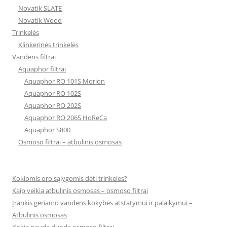
Novatik SLATE
Novatik Wood
Trinkelės
Klinkerinės trinkelės
Vandens filtrai
Aquaphor filtrai
Aquaphor RO 101S Morion
Aquaphor RO 102S
Aquaphor RO 202S
Aquaphor RO 206S HoReCa
Aquaphor S800
Osmoso filtrai – atbulinis osmosas
Kokiomis oro sąlygomis dėti trinkeles?
Kaip veikia atbulinis osmosas – osmoso filtrai
Įrankis geriamo vandens kokybės atstatymui ir palaikymui –
Atbulinis osmosas