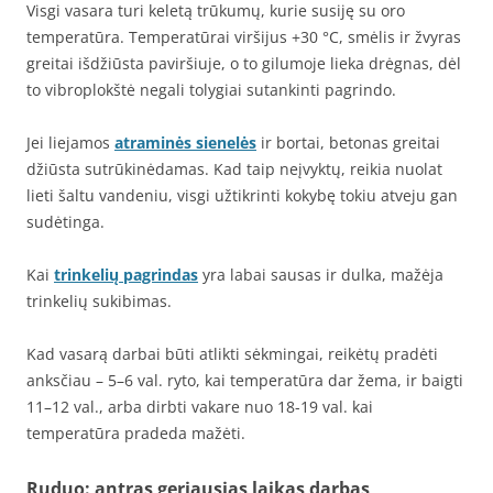
Visgi vasara turi keletą trūkumų, kurie susiję su oro
temperatūra. Temperatūrai viršijus +30 °C, smėlis ir žvyras
greitai išdžiūsta paviršiuje, o to gilumoje lieka drėgnas, dėl
to vibroplokštė negali tolygiai sutankinti pagrindo.
Jei liejamos
atraminės sienelės
ir bortai, betonas greitai
džiūsta sutrūkinėdamas. Kad taip neįvyktų, reikia nuolat
lieti šaltu vandeniu, visgi užtikrinti kokybę tokiu atveju gan
sudėtinga.
Kai
trinkelių pagrindas
yra labai sausas ir dulka, mažėja
trinkelių sukibimas.
Kad vasarą darbai būti atlikti sėkmingai, reikėtų pradėti
anksčiau – 5–6 val. ryto, kai temperatūra dar žema, ir baigti
11–12 val., arba dirbti vakare nuo 18-19 val. kai
temperatūra pradeda mažėti.
Ruduo: antras geriausias laikas darbas