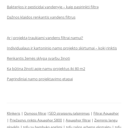
Bakterijos ir pesticidai vandenyje – kaip pasirinkti filtrą
Dažnos klaidos renkantis vandens filtrus
Ar į projektą traukiami vandens filtrai namui?
Individualaus ir kartoninio namo projekto skirtumai – kokį rinktis
Renkantis žemės sklypą svarbu žinoti
Ką būtina žinoti apie namų projektus iki 80 m2
Pagrindiniai namo projektavimo etapai
Klinkeris
|
Osmoso filtrai
|
SEO straipsniu talpinimas
|
Filtrai Aquaphor
|
Priežastys rinktis Aquaphor S800
|
Aquaphor filtrai
|
Zieminis langu
ploviklis
|
tofu su bambuko anglimi
|
tofu zalios arbatos ekstraktu
|
tofu