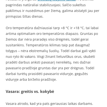
pagrindas natūraliai stabilizuojasi, šalčio sukeltus
pakilimus ir nusėdimus per žiemą, galima atstatyti jau per
pirmąsias šiltas dienas.
Oro temperatūra dažniausiai tarp +8 °C ir +18 °C, tai labai
artima optimaliam oro temperatūros diapazo. Gruntas po
žiemos dar nėra praradęs viso drėgmės, todėl gerai
susitankins. Temperatūros kilimas taip pat daugmaž
tolygus – nėra ekstremalių šuolių. Todėl darbai gali vykti
nuo ryto iki vakaro. Visgi žinant lietuviškus orus, skubėti
pradėti darbus anksti pavasarį nereikėtų, nes dažnai
pavasario pradžioje gruntas dar yra per drėgnas. Todėl
darbai turėtų prasidėti pavasario viduryje, gegužės
viduryje arba birželio pradžioje.
Vasara: greitis vs. kokybė
Vasara atrodo, kad yra pats geriausias laikas darbams.