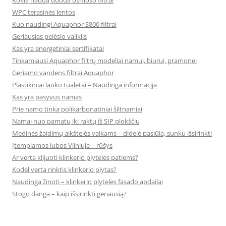
Kokią naudą duoda osmoso filtrai
WPC terasinės lentos
Kuo naudingi Aquaphor S800 filtrai
Geriausias pelėsio valiklis
Kas yra energetiniai sertifikatai
Tinkamiausi Aquaphor filtrų modeliai namui, biurui, pramonei
Geriamo vandens filtrai Aquaphor
Plastikiniai lauko tualetai – Naudinga informacija
Kas yra pasyvus namas
Prie namo tinka polikarbonatiniai šiltnamiai
Namai nuo pamatų iki raktų iš SIP plokščių
Medinės žaidimų aikštelės vaikams – didelė pasiūla, sunku išsirinkti
Įtempiamos lubos Vilniuje – rūšys
Ar verta klijuoti klinkerio plyteles patiems?
Kodėl verta rinktis klinkerio plytas?
Naudinga žinoti – klinkerio plytelės fasado apdailai
Stogo danga – kaip išsirinkti geriausią?