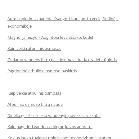
Auto supirkimas padeda išsaugoti transporto vertę žiedinėje
ekonomikoje
Magnolija nežydi? Augintoja Ieva atsako, kodėl
Kaip veikia atbulinis osmosas
Geriamo vandens filtrų pasirinkimas – kada pradėti rūpintis
Pagrindinė atbulinio osmoso paskirtis
Kaip veikia atbulinis osmosas
Atbulinio osmoso filtrų nauda
Didelio geležies kiekio vandenyje poveikis sveikatai
Kaip pagerinti vandens kokybę kavos aparatui
Kokius lauko tualetus rinktis sodams, sodyboms, statybų