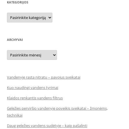
KATEGORIJOS
Kategorijos
ARCHYVAI
Archyvai
Vandenyje rasta nitratų – pavojus sveikatai
Kuo naudingi vandens tyrimai
Klaidos renkantis vandens filtrus
Geležies perviršio vandenyje poveikis sveikatai – žmonėms,
technikai
Daug geležies vandens sudėtyje – kaip pašalinti