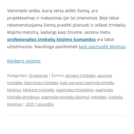
Vienintelė veikla, kurią verta atlikti žiemą, yra
projektavimas ir nukasimas (jei tai įmanoma). Beje labai
rekomenduojama žiemą pradėti planuoti ir ieškoti trinkelių
klojimo meistrų, kadangi kaip žinome, sezonu metu
profesionalios trinkelių klojimo komandos
yra labai
užsiėmusios. Naudinga pasidomėti
kaip pasiruošti klojimui
.
Klinkeris visiems
Kategorijos:
Straipsniai
| Žymos:
akmens trinkeles
,
azurines
trinkeles
,
betonines trinkeles
,
kaip paruosti pagrinda plyteliu
klojimui
,
klinkerio trinkelės
,
pagrindas trinkelems
,
pagrindas
trinkeliu grindiniui
,
pagrindas trinkeliu klojimui
,
trinkeles
,
trinkeliu
klojimas
|
2025 1 gruodžio