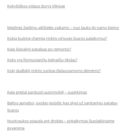
Kokybiškos vidaus durys Vilniuje
Medinės žaidimų aikštelės vaikams – nuo lauko iki namų kiemo
Kokią buitinę chemiją rinktis virtuvės švaros palaikymui?
Kaip išsivalyti patalpas po remonto?
Koks yra formuojančių kelnaičių tikslas?
Kokį skalbiklį rinktis sunkiai išplaunamoms dėmėms?
Kaip greitai parduoti automobilį – supirkimas
Baltos apnašos, juodas įspūdis: kas slypi už sanitarinių patalpų
švaros
Nuotraukos spauda ant drobės – pritaikymas šiuolaikiniame
gyvenime