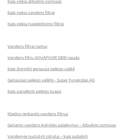
Kaip veikia atbulinis osmosas
Kaip veikia vandens filtrai
Kaip veikia nugeležinimo filtrai
Vandens filtrai namui
Vandens filtrų AQUAPHOR S800 nauda
Kaip išsirinkti geriausią pelėsio valiklį
Geriausias pelėsio valiklis - Super Fungicidas AG
Kaip panaikinti pelėsio kvapą
Klaidos renkantis vandens filtrus
Geriamo vandens kokybės palaikymui – Atbulinis osmosas
Vandenyje nustatyti nitratai – kaip pašalinti