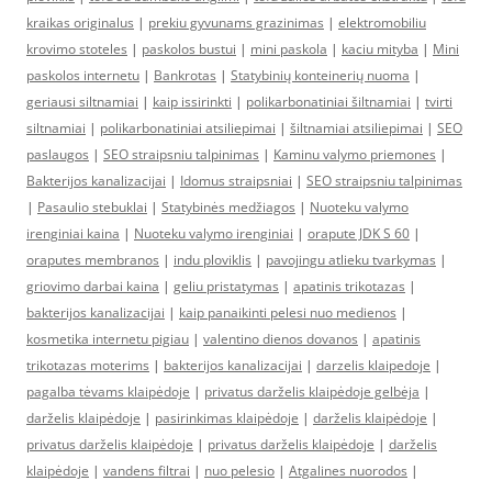
kraikas originalus
|
prekiu gyvunams grazinimas
|
elektromobiliu
krovimo stoteles
|
paskolos bustui
|
mini paskola
|
kaciu mityba
|
Mini
paskolos internetu
|
Bankrotas
|
Statybinių konteinerių nuoma
|
geriausi siltnamiai
|
kaip issirinkti
|
polikarbonatiniai šiltnamiai
|
tvirti
siltnamiai
|
polikarbonatiniai atsiliepimai
|
šiltnamiai atsiliepimai
|
SEO
paslaugos
|
SEO straipsniu talpinimas
|
Kaminu valymo priemones
|
Bakterijos kanalizacijai
|
Idomus straipsniai
|
SEO straipsniu talpinimas
|
Pasaulio stebuklai
|
Statybinės medžiagos
|
Nuoteku valymo
irenginiai kaina
|
Nuoteku valymo irenginiai
|
orapute JDK S 60
|
oraputes membranos
|
indu ploviklis
|
pavojingu atlieku tvarkymas
|
griovimo darbai kaina
|
geliu pristatymas
|
apatinis trikotazas
|
bakterijos kanalizacijai
|
kaip panaikinti pelesi nuo medienos
|
kosmetika internetu pigiau
|
valentino dienos dovanos
|
apatinis
trikotazas moterims
|
bakterijos kanalizacijai
|
darzelis klaipedoje
|
pagalba tėvams klaipėdoje
|
privatus darželis klaipėdoje gelbėja
|
darželis klaipėdoje
|
pasirinkimas klaipėdoje
|
darželis klaipėdoje
|
privatus darželis klaipėdoje
|
privatus darželis klaipėdoje
|
darželis
klaipėdoje
|
vandens filtrai
|
nuo pelesio
|
Atgalines nuorodos
|