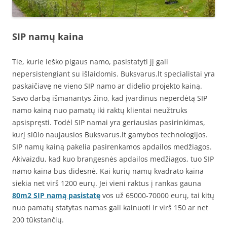
SIP namų kaina
Tie, kurie ieško pigaus namo, pasistatyti jį gali
nepersistengiant su išlaidomis. Buksvarus.lt specialistai yra
paskaičiavę ne vieno SIP namo ar didelio projekto kainą.
Savo darbą išmanantys žino, kad įvardinus neperdėtą SIP
namo kainą nuo pamatų iki raktų klientai neužtruks
apsispręsti. Todėl SIP namai yra geriausias pasirinkimas,
kurį siūlo naujausios Buksvarus.lt gamybos technologijos.
SIP namų kainą pakelia pasirenkamos apdailos medžiagos.
Akivaizdu, kad kuo brangesnės apdailos medžiagos, tuo SIP
namo kaina bus didesnė. Kai kurių namų kvadrato kaina
siekia net virš 1200 eurų. Jei vieni raktus į rankas gauna
80m2 SIP namą pasistatę
vos už 65000-70000 eurų, tai kitų
nuo pamatų statytas namas gali kainuoti ir virš 150 ar net
200 tūkstančių.