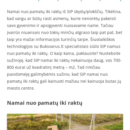
Namai nuo pamatų iki raktų iš SIP skydų/plokščių. Tikėtina,
kad vargu ar būtų rasti asmenų, kurie nenorėtų pakeisti
savo gyvenimo ir apsigyventi nuosavame name. Tačiau
įvairūs niuansais nuo tokių minčių atgraso taip pat pat, bet
taip yra mažai informacijos turinčių tarpe. Šiuolaikiškos
technologijos su Buksvarus.lt specialistais siūlo SIP namus
nuo pamatų iki raktų. O kaip kaina, paklausite? Nustebsite
sužinoję, kad SIP namai iki raktų nekainuoja daug, vos 700-
800 eurai už kvadratinį metrą – m2. Tad rimčiau
pasidomėję galimybėmis sužino, kad SIP namai nuo
pamatų iki raktų gali kainuoti mažiau nei kainuoja butas jų
miesto centre.
Namai nuo pamatų iki raktų