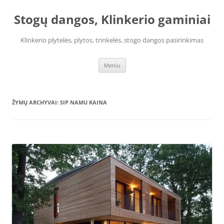
Pereiti
prie
Stogų dangos, Klinkerio gaminiai
turinio
Klinkerio plytelės, plytos, trinkelės, stogo dangos pasirinkimas
Meniu
ŽYMŲ ARCHYVAI:
SIP NAMU KAINA