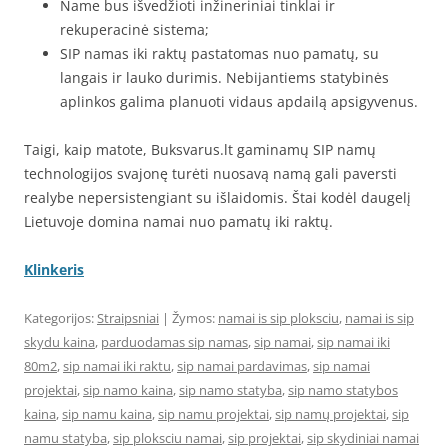
Name bus išvedžioti inžineriniai tinklai ir
rekuperacinė sistema;
SIP namas iki raktų pastatomas nuo pamatų, su
langais ir lauko durimis. Nebijantiems statybinės
aplinkos galima planuoti vidaus apdailą apsigyvenus.
Taigi, kaip matote, Buksvarus.lt gaminamų SIP namų
technologijos svajonę turėti nuosavą namą gali paversti
realybe nepersistengiant su išlaidomis. Štai kodėl daugelį
Lietuvoje domina namai nuo pamatų iki raktų.
Klinkeris
Kategorijos:
Straipsniai
| Žymos:
namai is sip ploksciu
,
namai is sip
skydu kaina
,
parduodamas sip namas
,
sip namai
,
sip namai iki
80m2
,
sip namai iki raktu
,
sip namai pardavimas
,
sip namai
projektai
,
sip namo kaina
,
sip namo statyba
,
sip namo statybos
kaina
,
sip namu kaina
,
sip namu projektai
,
sip namų projektai
,
sip
namu statyba
,
sip ploksciu namai
,
sip projektai
,
sip skydiniai namai