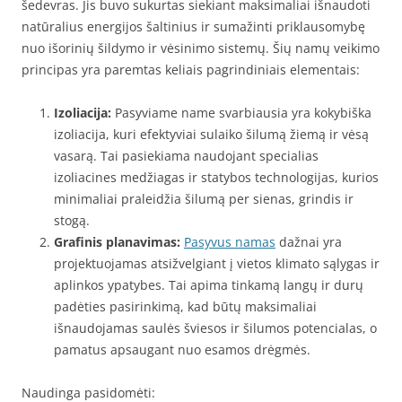
šedevras. Jis buvo sukurtas siekiant maksimaliai išnaudoti
natūralius energijos šaltinius ir sumažinti priklausomybę
nuo išorinių šildymo ir vėsinimo sistemų. Šių namų veikimo
principas yra paremtas keliais pagrindiniais elementais:
Izoliacija:
Pasyviame name svarbiausia yra kokybiška
izoliacija, kuri efektyviai sulaiko šilumą žiemą ir vėsą
vasarą. Tai pasiekiama naudojant specialias
izoliacines medžiagas ir statybos technologijas, kurios
minimaliai praleidžia šilumą per sienas, grindis ir
stogą.
Grafinis planavimas:
Pasyvus namas
dažnai yra
projektuojamas atsižvelgiant į vietos klimato sąlygas ir
aplinkos ypatybes. Tai apima tinkamą langų ir durų
padėties pasirinkimą, kad būtų maksimaliai
išnaudojamas saulės šviesos ir šilumos potencialas, o
pamatus apsaugant nuo esamos drėgmės.
Naudinga pasidomėti: