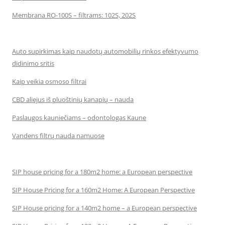
Membrana RO-100S – filtrams: 102S, 202S
Auto supirkimas kaip naudotų automobilių rinkos efektyvumo
didinimo sritis
Kaip veikia osmoso filtrai
CBD aliejus iš pluoštinių kanapių – nauda
Paslaugos kauniečiams – odontologas Kaune
Vandens filtrų nauda namuose
SIP house pricing for a 180m2 home: a European perspective
SIP House Pricing for a 160m2 Home: A European Perspective
SIP House pricing for a 140m2 home – a European perspective