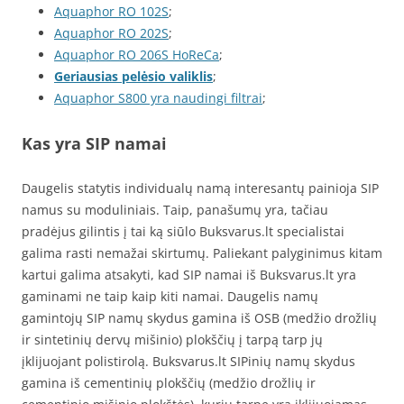
Aquaphor RO 102S
;
Aquaphor RO 202S
;
Aquaphor RO 206S HoReCa
;
Geriausias pelėsio valiklis
;
Aquaphor S800 yra naudingi filtrai
;
Kas yra SIP namai
Daugelis statytis individualų namą interesantų painioja SIP
namus su moduliniais. Taip, panašumų yra, tačiau
pradėjus gilintis į tai ką siūlo Buksvarus.lt specialistai
galima rasti nemažai skirtumų. Paliekant palyginimus kitam
kartui galima atsakyti, kad SIP namai iš Buksvarus.lt yra
gaminami ne taip kaip kiti namai. Daugelis namų
gamintojų SIP namų skydus gamina iš OSB (medžio drožlių
ir sintetinių dervų mišinio) plokščių į tarpą tarp jų
įklijuojant polistirolą. Buksvarus.lt SIPinių namų skydus
gamina iš cementinių plokščių (medžio drožlių ir