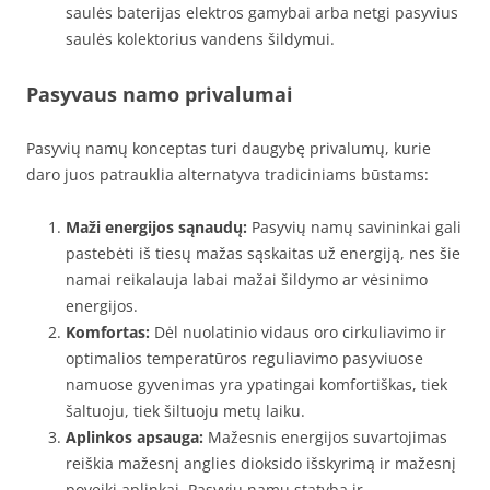
saulės baterijas elektros gamybai arba netgi pasyvius
saulės kolektorius vandens šildymui.
Pasyvaus namo privalumai
Pasyvių namų konceptas turi daugybę privalumų, kurie
daro juos patrauklia alternatyva tradiciniams būstams:
Maži energijos sąnaudų:
Pasyvių namų savininkai gali
pastebėti iš tiesų mažas sąskaitas už energiją, nes šie
namai reikalauja labai mažai šildymo ar vėsinimo
energijos.
Komfortas:
Dėl nuolatinio vidaus oro cirkuliavimo ir
optimalios temperatūros reguliavimo pasyviuose
namuose gyvenimas yra ypatingai komfortiškas, tiek
šaltuoju, tiek šiltuoju metų laiku.
Aplinkos apsauga:
Mažesnis energijos suvartojimas
reiškia mažesnį anglies dioksido išskyrimą ir mažesnį
poveikį aplinkai. Pasyvių namų statyba ir