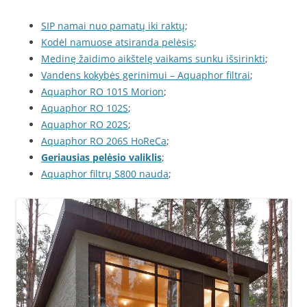
SIP namai nuo pamatų iki raktų
;
Kodėl namuose atsiranda pelėsis
;
Medinę žaidimo aikštelę vaikams sunku išsirinkti
;
Vandens kokybės gerinimui – Aquaphor filtrai
;
Aquaphor RO 101S Morion
;
Aquaphor RO 102S
;
Aquaphor RO 202S
;
Aquaphor RO 206S HoReCa
;
Geriausias pelėsio valiklis
;
Aquaphor filtrų S800 nauda
;