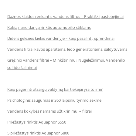
Dažnos klaidos renkantis vandens filtrus – Praktiški pastebėjimai
Kokią nano dangą rinktis automobilio stiklams
Didelis geležies kiekis vandenyje – kaip pašalinti, sprendimai
Vandens filtrai kavos aparatams, ledo generatoriams, šaldytuvams
Gręžinio vandens filtrai – Minkštinimui, Nugeležinimui, Vandenilio
sulfido šalinimui
Kaip pagerinti atsargų valdymą kai tiekėjai yra tolimi?
Psichologinis saugumas ir 360 laipsnių tyrimo sėkmė
Vandens kokybės namams užtikrinimui – filtrai
Priežastys rinktis Aquaphor S550
5 priežastys rinktis Aquaphor S800