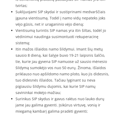
tvirtas;
Suklijuojami SIP skydai ir sustiprinami medvarščiais
įgauna vientisumą. Todėl į namo vidų nepateks joks
vėjo gūsis, net ir uraganinio vėjo dieną;
Vientisumą turintis SIP namas yra itin šiltas, todėl jo
vėdinimui naudinga susimontuoti rekuperacinę
sistemą;
Itin mažos išlaidos namo šildymui. Imant šių metų
sausio 8 dieną, kai šalyje buvo 19-21 laipsnis šalčio,
tie, kurie jau gyvena SIP namuose už sausio mėnesio
šildymą sumokėjo vos nuo 50 eurų. Žinoma, išlaidos
priklauso nuo apšildomo namo ploto, kuo jis didesnis,
tuo didesnės išlaidos. Tačiau lyginant su neva
pigiausiu šildymu dujomis, kai kurie SIP namų
savininkai mokėjo mažiau;
Surinkus SIP skydus ir gavus raktus nuo lauko durų
jame jau galima gyventi. Įsikūrus virtuvę, vonią ir
miegamą kambarį galima pradėti gyventi;