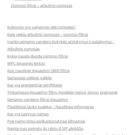
Osmoso filtrai – atbulinis osmosas
Kokiomis oro sąlygomis dėti trinkeles?
Kaip veikia atbulinis osmosas – osmoso filtrai
Įrankis geriamo vandens kokybės atstatymui ir palaikymui –
Atbulinis osmosas
Kokią naudą duoda osmoso filtrai
WPC terasinės lentos
Kuo naudingi Aquaphor S800 filtrai
Geriausias pelėsio valiklis
Kas yra energetiniai sertifikatai
Tinkamiausi Aquaphor filtrų modeliai namui, biurui, pramonei
Geriamo vandens filtrai Aquaphor
Plastikiniai lauko tualetai – Naudinga informacija
Kas yra pasyvus namas
Prie namo tinka polikarbonatiniai šiltnamiai
Namai nuo pamatų iki raktų iš SIP plokščių