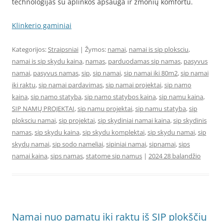
technologijas su aplinkos apsauga ir žmonių komfortu.
Klinkerio gaminiai
Kategorijos:
Straipsniai
| Žymos:
namai
,
namai is sip ploksciu
,
namai is sip skydu kaina
,
namas
,
parduodamas sip namas
,
pasyvus
namai
,
pasyvus namas
,
sip
,
sip namai
,
sip namai iki 80m2
,
sip namai
iki raktu
,
sip namai pardavimas
,
sip namai projektai
,
sip namo
kaina
,
sip namo statyba
,
sip namo statybos kaina
,
sip namu kaina
,
SIP NAMŲ PROJEKTAI
,
sip namu projektai
,
sip namu statyba
,
sip
ploksciu namai
,
sip projektai
,
sip skydiniai namai kaina
,
sip skydinis
namas
,
sip skydu kaina
,
sip skydu komplektai
,
sip skydu namai
,
sip
skydų namai
,
sip sodo nameliai
,
sipiniai namai
,
sipnamai
,
sips
namai kaina
,
sips namas
,
statome sip namus
|
2024 28 balandžio
Namai nuo pamatų iki raktų iš SIP plokščių