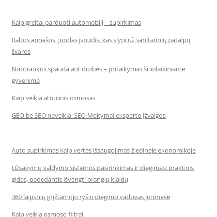
Kaip greitai parduoti automobilį – supirkimas
Baltos apnašos, juodas įspūdis: kas slypi už sanitarinių patalpų
švaros
Nuotraukos spauda ant drobės – pritaikymas šiuolaikiniame
gyvenime
Kaip veikia atbulinis osmosas
GEO be SEO neveikia: SEO Mokymai eksperto įžvalgos
Auto supirkimas kaip vertės išsaugojimas žiedinėje ekonomikoje
Užsakymų valdymo sistemos pasirinkimas ir diegimas: praktinis
gidas, padedantis išvengti brangių klaidų
360 laipsnių grįžtamojo ryšio diegimo vadovas įmonėse
Kaip veikia osmoso filtrai