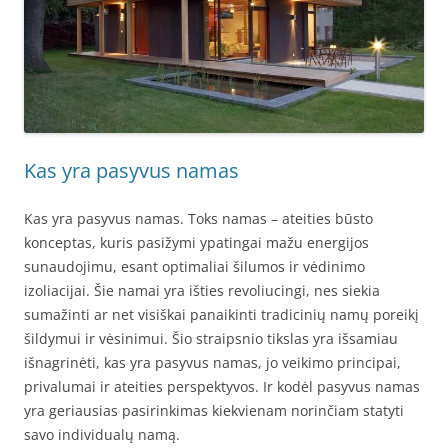
Kas yra pasyvus namas
Kas yra pasyvus namas. Toks namas – ateities būsto
konceptas, kuris pasižymi ypatingai mažu energijos
sunaudojimu, esant optimaliai šilumos ir vėdinimo
izoliacijai. Šie namai yra išties revoliucingi, nes siekia
sumažinti ar net visiškai panaikinti tradicinių namų poreikį
šildymui ir vėsinimui. Šio straipsnio tikslas yra išsamiau
išnagrinėti, kas yra pasyvus namas, jo veikimo principai,
privalumai ir ateities perspektyvos. Ir kodėl pasyvus namas
yra geriausias pasirinkimas kiekvienam norinčiam statyti
savo individualų namą.