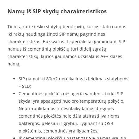
Namų iš SIP skydų charakteristikos
Tiems, kurie ieško statybų bendrovių, kurios stato namus
iki raktų naudinga žinoti SIP namų pagrindines
charakteristikas. Buksvarus.lt specialistai gamindami SIP
namus iš cementinių plokščių turi didelį sąrašą
charakteristikų, kurios gaunamos užsisakius A++ klasės
namą.
SIP namai iki 80m2 nereikalingas leidimas statyboms
– SLD;
Cementinės plokštės nesugeria vandens, todėl SIP
skydai yra apsaugoti nuo oro temperatūrų pokyčio.
Nepritraukdamos ir nesulaikydamos drėgmės
cementinės plokštės neleidžia atsirasti įvairioms
bakterijos, pelėsiui ir grybui. Lyginant su OSB
plokštėmis, cementinės yra ilgaamžės;
Iš cementinių plokščių pastatytas SIP namas yra itin