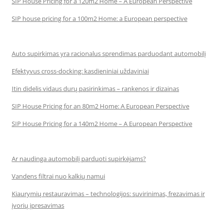
SIP House Pricing for a 120m2 Home – A European Perspective
SIP house pricing for a 100m2 Home: a European perspective
Auto supirkimas yra racionalus sprendimas parduodant automobilį
Efektyvus cross-docking: kasdieniniai uždaviniai
Itin didelis vidaus durų pasirinkimas – rankenos ir dizainas
SIP House Pricing for an 80m2 Home: A European Perspective
SIP House Pricing for a 140m2 Home – A European Perspective
Ar naudinga automobilį parduoti supirkėjams?
Vandens filtrai nuo kalkių namui
Kiaurymių restauravimas – technologijos: suvirinimas, frezavimas ir
įvorių įpresavimas