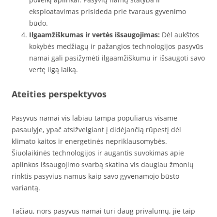
eksploatavimas prisideda prie tvaraus gyvenimo
būdo.
Ilgaamžiškumas ir vertės išsaugojimas:
Dėl aukštos
kokybės medžiagų ir pažangios technologijos pasyvūs
namai gali pasižymėti ilgaamžiškumu ir išsaugoti savo
vertę ilgą laiką.
Ateities perspektyvos
Pasyvūs namai vis labiau tampa populiarūs visame
pasaulyje, ypač atsižvelgiant į didėjančią rūpestį dėl
klimato kaitos ir energetinės nepriklausomybės.
Šiuolaikinės technologijos ir augantis suvokimas apie
aplinkos išsaugojimo svarbą skatina vis daugiau žmonių
rinktis pasyvius namus kaip savo gyvenamojo būsto
variantą.
Tačiau, nors pasyvūs namai turi daug privalumų, jie taip