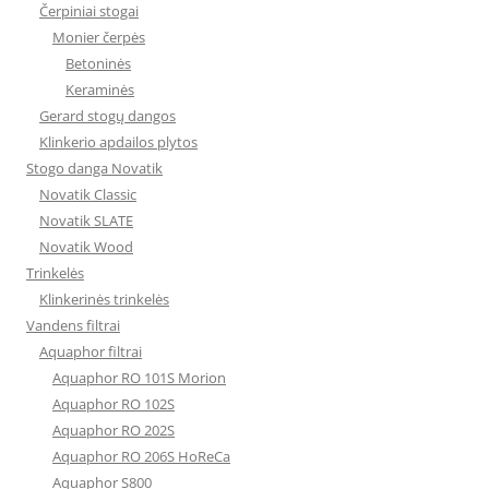
Čerpiniai stogai
Monier čerpės
Betoninės
Keraminės
Gerard stogų dangos
Klinkerio apdailos plytos
Stogo danga Novatik
Novatik Classic
Novatik SLATE
Novatik Wood
Trinkelės
Klinkerinės trinkelės
Vandens filtrai
Aquaphor filtrai
Aquaphor RO 101S Morion
Aquaphor RO 102S
Aquaphor RO 202S
Aquaphor RO 206S HoReCa
Aquaphor S800