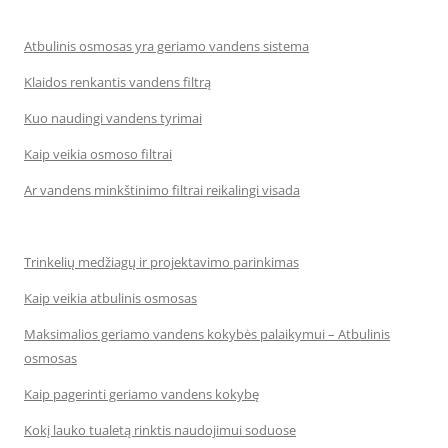
Atbulinis osmosas yra geriamo vandens sistema
Klaidos renkantis vandens filtrą
Kuo naudingi vandens tyrimai
Kaip veikia osmoso filtrai
Ar vandens minkštinimo filtrai reikalingi visada
Trinkelių medžiagų ir projektavimo parinkimas
Kaip veikia atbulinis osmosas
Maksimalios geriamo vandens kokybės palaikymui – Atbulinis
osmosas
Kaip pagerinti geriamo vandens kokybę
Kokį lauko tualetą rinktis naudojimui soduose