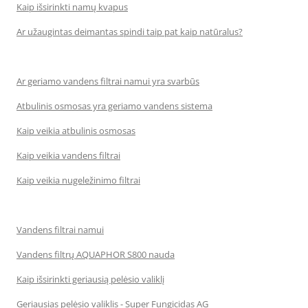
Kaip išsirinkti namų kvapus
Ar užaugintas deimantas spindi taip pat kaip natūralus?
Ar geriamo vandens filtrai namui yra svarbūs
Atbulinis osmosas yra geriamo vandens sistema
Kaip veikia atbulinis osmosas
Kaip veikia vandens filtrai
Kaip veikia nugeležinimo filtrai
Vandens filtrai namui
Vandens filtrų AQUAPHOR S800 nauda
Kaip išsirinkti geriausią pelėsio valiklį
Geriausias pelėsio valiklis - Super Fungicidas AG