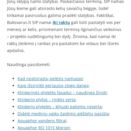
Jūsų sklypą namo statybai. Paskaičiavus terminą, SIP namas
Jūsų kieme gali atsirasto kelių savaičių bėgyje, todėl
tinkamai pasiruošus galima pradėti statybas. Faktiškai,
Buksvarus.lt SIP namai
iki raktų
gali būti pastatyti vos per
mėnesį ar kelis, prisimenant terminą ilginančius veiksnius
– projekto sudėtingumą bei dydį. Žinoma, kad namai iki
raktų įteikimo į rankas yra pastatomi be vidaus bei išorės
apdailos.
Naudinga pasidomėti:
Kad neatsirastų pelėsis namuose
;
Kaip išsirinkti geriausią stogo dangą
;
Klinkerinės plytelės fasadui – naudinga žinoti
;
Klinkerio plytos – rinktis verta
;
Klinkerio plytelės – klijuoti patiems neverta
;
Didelė medinių vaikų žaidimo aikštelių pasiūla
;
Aquaphor vandens filtrai
;
Aquaphor RO 101S Morion
;