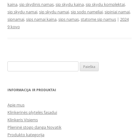
kaina
,
sip skydinis namas
,
sip skydu kaina
,
sip skydu komplektai
,
sip skydų namai
,
sip skydu namai
,
sip sodo nameliai
,
sipiniai namai
,
sipnamai
,
sips namai kaina
,
sips namas
,
statome sip namus
|
2024
9 kovo
Ieškoti:
INFORMACIJA IR PRODUKTAI
Apie mus
Klinkerinės plytelės fasadui
Klinkeris Visiems
Plieninė stogo danga Novatik
Produkto kategorija