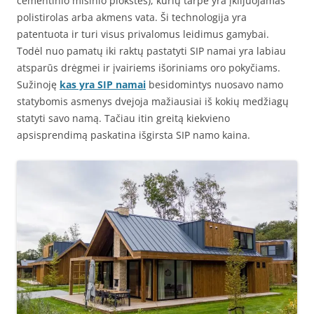
cementinio mišinio plokštės), kurių tarpe yra įklijuojamas
polistirolas arba akmens vata. Ši technologija yra
patentuota ir turi visus privalomus leidimus gamybai.
Todėl nuo pamatų iki raktų pastatyti SIP namai yra labiau
atsparūs drėgmei ir įvairiems išoriniams oro pokyčiams.
Sužinoję
kas yra SIP namai
besidomintys nuosavo namo
statybomis asmenys dvejoja mažiausiai iš kokių medžiagų
statyti savo namą. Tačiau itin greitą kiekvieno
apsisprendimą paskatina išgirsta SIP namo kaina.