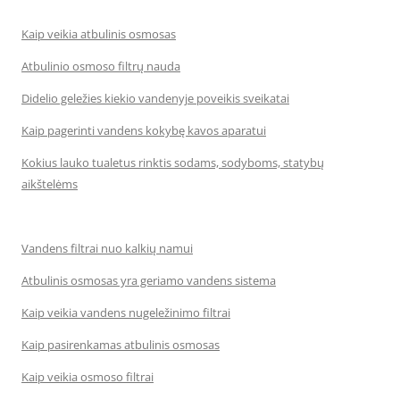
Kaip veikia atbulinis osmosas
Atbulinio osmoso filtrų nauda
Didelio geležies kiekio vandenyje poveikis sveikatai
Kaip pagerinti vandens kokybę kavos aparatui
Kokius lauko tualetus rinktis sodams, sodyboms, statybų
aikštelėms
Vandens filtrai nuo kalkių namui
Atbulinis osmosas yra geriamo vandens sistema
Kaip veikia vandens nugeležinimo filtrai
Kaip pasirenkamas atbulinis osmosas
Kaip veikia osmoso filtrai