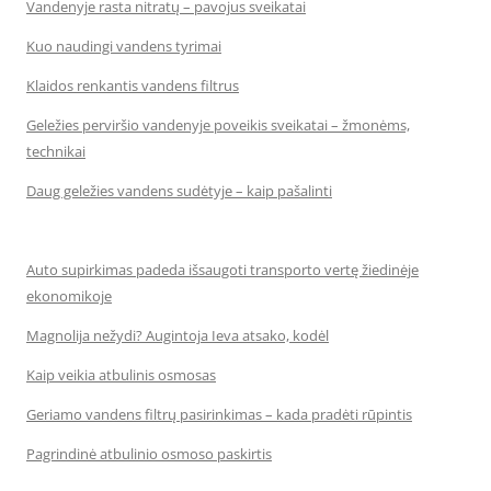
Vandenyje rasta nitratų – pavojus sveikatai
Kuo naudingi vandens tyrimai
Klaidos renkantis vandens filtrus
Geležies perviršio vandenyje poveikis sveikatai – žmonėms,
technikai
Daug geležies vandens sudėtyje – kaip pašalinti
Auto supirkimas padeda išsaugoti transporto vertę žiedinėje
ekonomikoje
Magnolija nežydi? Augintoja Ieva atsako, kodėl
Kaip veikia atbulinis osmosas
Geriamo vandens filtrų pasirinkimas – kada pradėti rūpintis
Pagrindinė atbulinio osmoso paskirtis