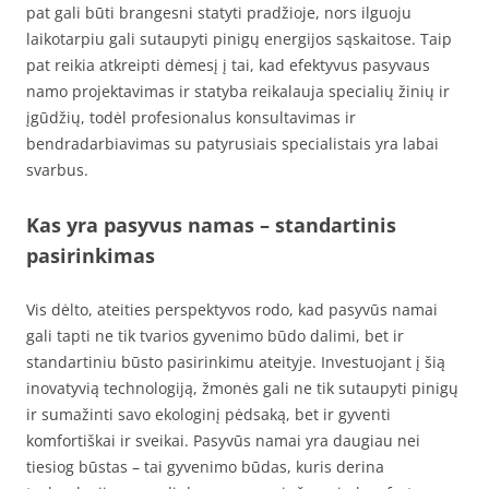
pat gali būti brangesni statyti pradžioje, nors ilguoju
laikotarpiu gali sutaupyti pinigų energijos sąskaitose. Taip
pat reikia atkreipti dėmesį į tai, kad efektyvus pasyvaus
namo projektavimas ir statyba reikalauja specialių žinių ir
įgūdžių, todėl profesionalus konsultavimas ir
bendradarbiavimas su patyrusiais specialistais yra labai
svarbus.
Kas yra pasyvus namas – standartinis
pasirinkimas
Vis dėlto, ateities perspektyvos rodo, kad pasyvūs namai
gali tapti ne tik tvarios gyvenimo būdo dalimi, bet ir
standartiniu būsto pasirinkimu ateityje. Investuojant į šią
inovatyvią technologiją, žmonės gali ne tik sutaupyti pinigų
ir sumažinti savo ekologinį pėdsaką, bet ir gyventi
komfortiškai ir sveikai. Pasyvūs namai yra daugiau nei
tiesiog būstas – tai gyvenimo būdas, kuris derina