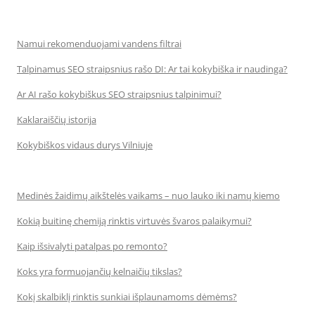
Namui rekomenduojami vandens filtrai
Talpinamus SEO straipsnius rašo DI: Ar tai kokybiška ir naudinga?
Ar AI rašo kokybiškus SEO straipsnius talpinimui?
Kaklaraiščių istorija
Kokybiškos vidaus durys Vilniuje
Medinės žaidimų aikštelės vaikams – nuo lauko iki namų kiemo
Kokią buitinę chemiją rinktis virtuvės švaros palaikymui?
Kaip išsivalyti patalpas po remonto?
Koks yra formuojančių kelnaičių tikslas?
Kokį skalbiklį rinktis sunkiai išplaunamoms dėmėms?