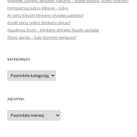
Medinės žaidimų aikštelės vaikams – didelė pasiūla, sunku išsirinkti
Įtempiamos lubos Vilniuje – rūšys
Ar verta klijuoti klinkerio plyteles patiems?
Kodėl verta rinktis klinkerio plytas?
Naudinga žinoti – klinkerio plytelės fasado apdailai
Stogo danga – kaip išsirinkti geriausią?
KATEGORIJOS
Kategorijos
ARCHYVAI
Archyvai