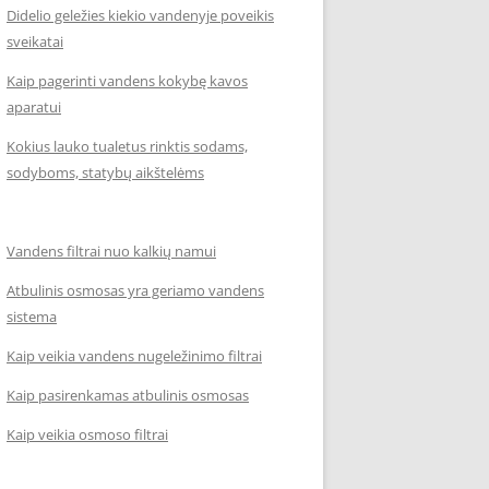
Didelio geležies kiekio vandenyje poveikis
sveikatai
Kaip pagerinti vandens kokybę kavos
aparatui
Kokius lauko tualetus rinktis sodams,
sodyboms, statybų aikštelėms
Vandens filtrai nuo kalkių namui
Atbulinis osmosas yra geriamo vandens
sistema
Kaip veikia vandens nugeležinimo filtrai
Kaip pasirenkamas atbulinis osmosas
Kaip veikia osmoso filtrai