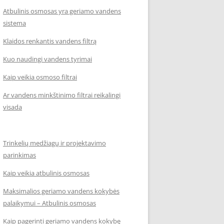
Atbulinis osmosas yra geriamo vandens
sistema
Klaidos renkantis vandens filtrą
Kuo naudingi vandens tyrimai
Kaip veikia osmoso filtrai
Ar vandens minkštinimo filtrai reikalingi
visada
Trinkelių medžiagų ir projektavimo
parinkimas
Kaip veikia atbulinis osmosas
Maksimalios geriamo vandens kokybės
palaikymui – Atbulinis osmosas
Kaip pagerinti geriamo vandens kokybę