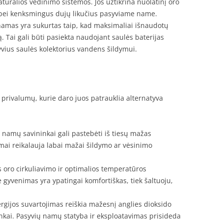
ralios vėdinimo sistemos. Jos užtikrina nuolatinį oro
 bei kenksmingus dujų likučius pasyviame name.
amas yra sukurtas taip, kad maksimaliai išnaudotų
ą. Tai gali būti pasiekta naudojant saulės baterijas
vius saulės kolektorius vandens šildymui.
rivalumų, kurie daro juos patrauklia alternatyva
 namų savininkai gali pastebėti iš tiesų mažas
amai reikalauja labai mažai šildymo ar vėsinimo
 oro cirkuliavimo ir optimalios temperatūros
gyvenimas yra ypatingai komfortiškas, tiek šaltuoju,
gijos suvartojimas reiškia mažesnį anglies dioksido
inkai. Pasyvių namų statyba ir eksploatavimas prisideda