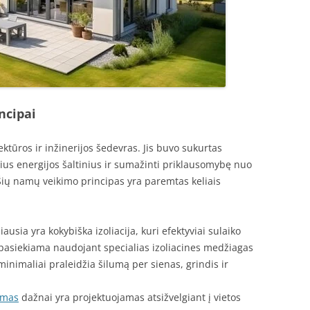
ncipai
ktūros ir inžinerijos šedevras. Jis buvo sukurtas
lius energijos šaltinius ir sumažinti priklausomybę nuo
 Šių namų veikimo principas yra paremtas keliais
sia yra kokybiška izoliacija, kuri efektyviai sulaiko
 pasiekiama naudojant specialias izoliacines medžiagas
minimaliai praleidžia šilumą per sienas, grindis ir
amas
dažnai yra projektuojamas atsižvelgiant į vietos