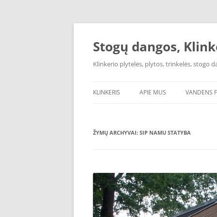
Pereiti
prie
turinio
Stogų dangos, Klink
Klinkerio plytelės, plytos, trinkelės, stogo
KLINKERIS
APIE MUS
VANDENS F
AQUAPHOR
ŽYMŲ ARCHYVAI:
SIP NAMU STATYBA
OSMOSO F