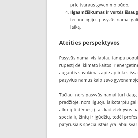
prie tvaraus gyvenimo būdo.
Ilgaamžiškumas ir vertės išsau
technologijos pasyvūs namai gali
laiką.
Ateities perspektyvos
Pasyvūs namai vis labiau tampa populi
rūpestį dėl klimato kaitos ir energeti
augantis suvokimas apie aplinkos išsa
pasyvius namus kaip savo gyvenamojo
Tačiau, nors pasyvūs namai turi daug p
pradžioje, nors ilguoju laikotarpiu gal
atkreipti dėmesį į tai, kad efektyvus 
specialių žinių ir įgūdžių, todėl pro
patyrusiais specialistais yra labai sva