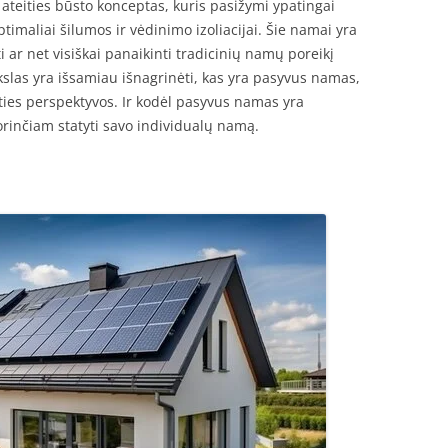
teities būsto konceptas, kuris pasižymi ypatingai
maliai šilumos ir vėdinimo izoliacijai. Šie namai yra
ti ar net visiškai panaikinti tradicinių namų poreikį
ikslas yra išsamiau išnagrinėti, kas yra pasyvus namas,
eities perspektyvos. Ir kodėl pasyvus namas yra
rinčiam statyti savo individualų namą.