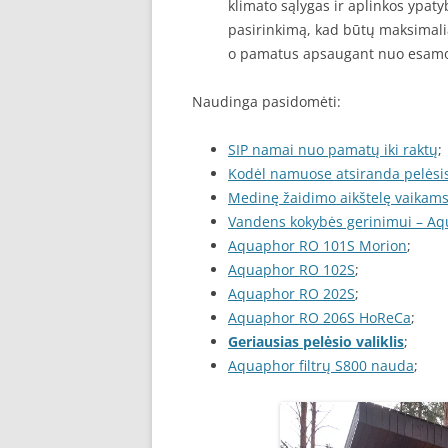
klimato sąlygas ir aplinkos ypat
pasirinkimą, kad būtų maksimalia
o pamatus apsaugant nuo esam
Naudinga pasidomėti:
SIP namai nuo pamatų iki raktų
;
Kodėl namuose atsiranda pelėsi
Medinę žaidimo aikštelę vaikams 
Vandens kokybės gerinimui – Aqu
Aquaphor RO 101S Morion
;
Aquaphor RO 102S
;
Aquaphor RO 202S
;
Aquaphor RO 206S HoReCa
;
Geriausias pelėsio valiklis
;
Aquaphor filtrų S800 nauda
;