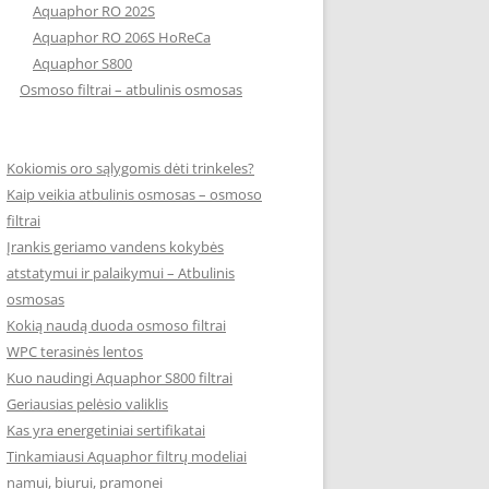
Aquaphor RO 202S
Aquaphor RO 206S HoReCa
Aquaphor S800
Osmoso filtrai – atbulinis osmosas
Kokiomis oro sąlygomis dėti trinkeles?
Kaip veikia atbulinis osmosas – osmoso
filtrai
Įrankis geriamo vandens kokybės
atstatymui ir palaikymui – Atbulinis
osmosas
Kokią naudą duoda osmoso filtrai
WPC terasinės lentos
Kuo naudingi Aquaphor S800 filtrai
Geriausias pelėsio valiklis
Kas yra energetiniai sertifikatai
Tinkamiausi Aquaphor filtrų modeliai
namui, biurui, pramonei