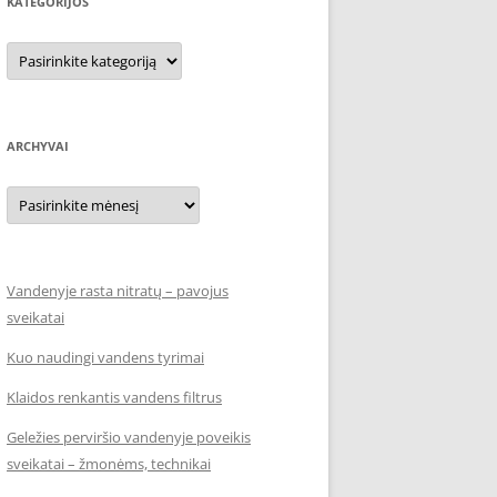
KATEGORIJOS
Kategorijos
ARCHYVAI
Archyvai
Vandenyje rasta nitratų – pavojus
sveikatai
Kuo naudingi vandens tyrimai
Klaidos renkantis vandens filtrus
Geležies perviršio vandenyje poveikis
sveikatai – žmonėms, technikai