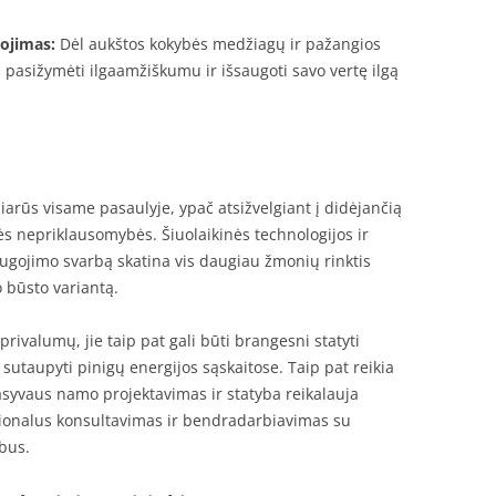
gojimas:
Dėl aukštos kokybės medžiagų ir pažangios
 pasižymėti ilgaamžiškumu ir išsaugoti savo vertę ilgą
arūs visame pasaulyje, ypač atsižvelgiant į didėjančią
nės nepriklausomybės. Šiuolaikinės technologijos ir
ugojimo svarbą skatina vis daugiau žmonių rinktis
 būsto variantą.
rivalumų, jie taip pat gali būti brangesni statyti
i sutaupyti pinigų energijos sąskaitose. Taip pat reikia
pasyvaus namo projektavimas ir statyba reikalauja
fesionalus konsultavimas ir bendradarbiavimas su
rbus.