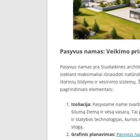
Pasyvus namas: Veikimo pri
Pasyvus namas yra šiuolaikinės archite
siekiant maksimaliai išnaudoti natūra
išorinių šildymo ir vėsinimo sistemų.
pagrindiniais elementais:
Izoliacija:
Pasyviame name svarbiau
šilumą žiemą ir vėsą vasarą. Tai
ir statybos technologijas, kurios 
stogą.
Grafinis planavimas:
Pasyvus n