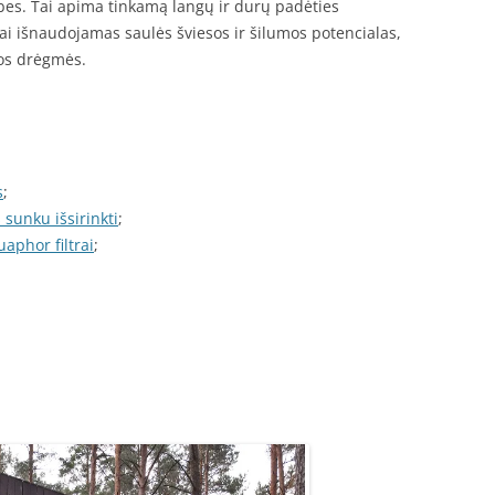
ybes. Tai apima tinkamą langų ir durų padėties
i išnaudojamas saulės šviesos ir šilumos potencialas,
os drėgmės.
s
;
sunku išsirinkti
;
aphor filtrai
;