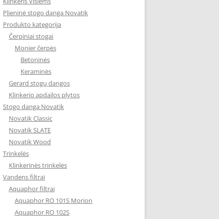
Klinkeris Visiems
Plieninė stogo danga Novatik
Produkto kategorija
Čerpiniai stogai
Monier čerpės
Betoninės
Keraminės
Gerard stogų dangos
Klinkerio apdailos plytos
Stogo danga Novatik
Novatik Classic
Novatik SLATE
Novatik Wood
Trinkelės
Klinkerinės trinkelės
Vandens filtrai
Aquaphor filtrai
Aquaphor RO 101S Morion
Aquaphor RO 102S