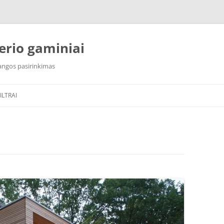
erio gaminiai
 dangos pasirinkimas
ILTRAI
 FILTRAI
AQUAPHOR S800
ILTRAI
AQUAPHOR RO 101S MORION
AQUAPHOR RO 102S
AQUAPHOR RO 202S
AQUAPHOR RO 206S HORECA