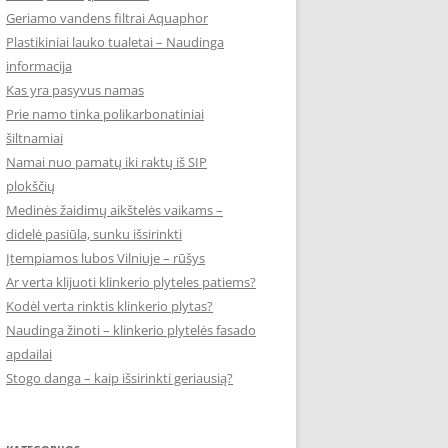
Geriamo vandens filtrai Aquaphor
Plastikiniai lauko tualetai – Naudinga
informacija
Kas yra pasyvus namas
Prie namo tinka polikarbonatiniai
šiltnamiai
Namai nuo pamatų iki raktų iš SIP
plokščių
Medinės žaidimų aikštelės vaikams –
didelė pasiūla, sunku išsirinkti
Įtempiamos lubos Vilniuje – rūšys
Ar verta klijuoti klinkerio plyteles patiems?
Kodėl verta rinktis klinkerio plytas?
Naudinga žinoti – klinkerio plytelės fasado
apdailai
Stogo danga – kaip išsirinkti geriausią?