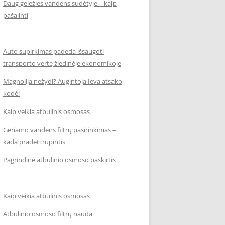
Daug geležies vandens sudėtyje – kaip
pašalinti
Auto supirkimas padeda išsaugoti
transporto vertę žiedinėje ekonomikoje
Magnolija nežydi? Augintoja Ieva atsako,
kodėl
Kaip veikia atbulinis osmosas
Geriamo vandens filtrų pasirinkimas –
kada pradėti rūpintis
Pagrindinė atbulinio osmoso paskirtis
Kaip veikia atbulinis osmosas
Atbulinio osmoso filtrų nauda