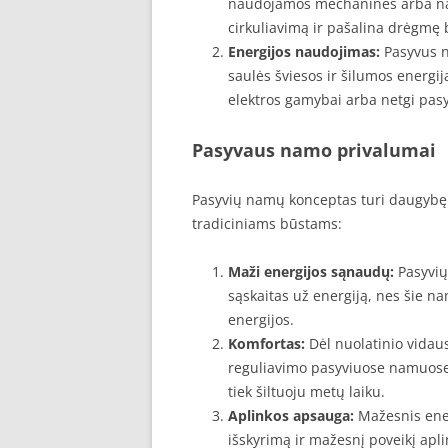
naudojamos mechaninės arba natū
cirkuliavimą ir pašalina drėgmę
Energijos naudojimas:
Pasyvus n
saulės šviesos ir šilumos energij
elektros gamybai arba netgi pasy
Pasyvaus namo privalumai
Pasyvių namų konceptas turi daugybę p
tradiciniams būstams:
Maži energijos sąnaudų:
Pasyvių
sąskaitas už energiją, nes šie n
energijos.
Komfortas:
Dėl nuolatinio vidaus
reguliavimo pasyviuose namuose 
tiek šiltuoju metų laiku.
Aplinkos apsauga:
Mažesnis ener
išskyrimą ir mažesnį poveikį apl