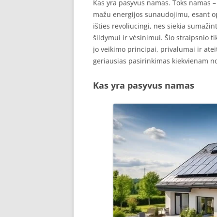
Kas yra pasyvus namas. Toks namas – a
mažu energijos sunaudojimu, esant opti
išties revoliucingi, nes siekia sumažin
šildymui ir vėsinimui. Šio straipsnio t
jo veikimo principai, privalumai ir at
geriausias pasirinkimas kiekvienam no
Kas yra pasyvus namas