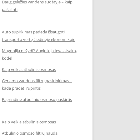
Daug geležies vandens sudėtyje – kaip
pašalinti
Auto supirkimas padeda išsaugoti
transporto vertę žiedinėje ekonomikoje
Magnolija nežydi? Augintoja Ieva atsako,
kodėl
Kaip veikia atbulinis osmosas
Geriamo vandens filtrų pasirinkimas –
kada pradėti rūpintis
Pagrindinė atbulinio osmoso paskirtis
Kaip veikia atbulinis osmosas
Atbulinio osmoso filtrų nauda