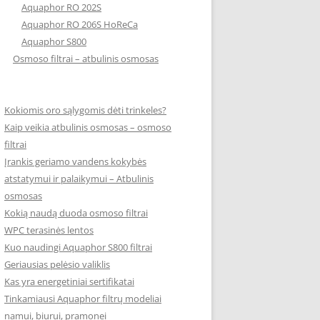
Aquaphor RO 202S
Aquaphor RO 206S HoReCa
Aquaphor S800
Osmoso filtrai – atbulinis osmosas
Kokiomis oro sąlygomis dėti trinkeles?
Kaip veikia atbulinis osmosas – osmoso
filtrai
Įrankis geriamo vandens kokybės
atstatymui ir palaikymui – Atbulinis
osmosas
Kokią naudą duoda osmoso filtrai
WPC terasinės lentos
Kuo naudingi Aquaphor S800 filtrai
Geriausias pelėsio valiklis
Kas yra energetiniai sertifikatai
Tinkamiausi Aquaphor filtrų modeliai
namui, biurui, pramonei