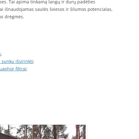
ybes. Tai apima tinkamą langų ir durų padėties
i išnaudojamas saulės šviesos ir šilumos potencialas,
os drėgmės.
s
;
sunku išsirinkti
;
aphor filtrai
;