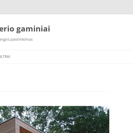
erio gaminiai
 dangos pasirinkimas
ILTRAI
 FILTRAI
AQUAPHOR S800
ILTRAI
AQUAPHOR RO 101S MORION
AQUAPHOR RO 102S
AQUAPHOR RO 202S
AQUAPHOR RO 206S HORECA