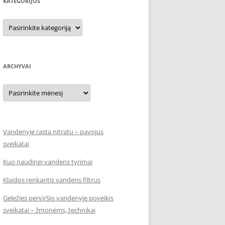
KATEGORIJOS
Kategorijos
ARCHYVAI
Archyvai
Vandenyje rasta nitratų – pavojus
sveikatai
Kuo naudingi vandens tyrimai
Klaidos renkantis vandens filtrus
Geležies perviršio vandenyje poveikis
sveikatai – žmonėms, technikai