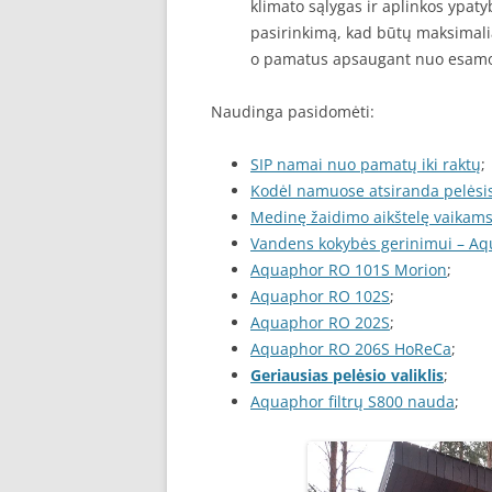
klimato sąlygas ir aplinkos ypat
pasirinkimą, kad būtų maksimalia
o pamatus apsaugant nuo esam
Naudinga pasidomėti:
SIP namai nuo pamatų iki raktų
;
Kodėl namuose atsiranda pelėsi
Medinę žaidimo aikštelę vaikams 
Vandens kokybės gerinimui – Aqu
Aquaphor RO 101S Morion
;
Aquaphor RO 102S
;
Aquaphor RO 202S
;
Aquaphor RO 206S HoReCa
;
Geriausias pelėsio valiklis
;
Aquaphor filtrų S800 nauda
;