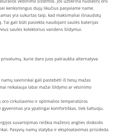
ralios vėdinimo sistemos. Jos užtikrina nuolatinį oro
 bei kenksmingus dujų likučius pasyviame name.
amas yra sukurtas taip, kad maksimaliai išnaudotų
ą. Tai gali būti pasiekta naudojant saulės baterijas
vius saulės kolektorius vandens šildymui.
rivalumų, kurie daro juos patrauklia alternatyva
 namų savininkai gali pastebėti iš tiesų mažas
amai reikalauja labai mažai šildymo ar vėsinimo
 oro cirkuliavimo ir optimalios temperatūros
gyvenimas yra ypatingai komfortiškas, tiek šaltuoju,
gijos suvartojimas reiškia mažesnį anglies dioksido
inkai. Pasyvių namų statyba ir eksploatavimas prisideda