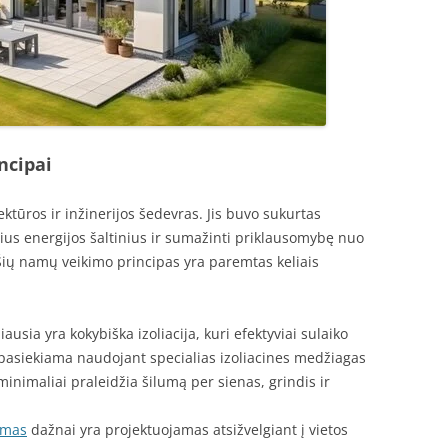
ncipai
ktūros ir inžinerijos šedevras. Jis buvo sukurtas
lius energijos šaltinius ir sumažinti priklausomybę nuo
 Šių namų veikimo principas yra paremtas keliais
sia yra kokybiška izoliacija, kuri efektyviai sulaiko
 pasiekiama naudojant specialias izoliacines medžiagas
minimaliai praleidžia šilumą per sienas, grindis ir
amas
dažnai yra projektuojamas atsižvelgiant į vietos