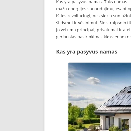
Kas yra pasyvus namas. Toks namas – a
mažu energijos sunaudojimu, esant opti
išties revoliucingi, nes siekia sumažin
šildymui ir vėsinimui. Šio straipsnio t
jo veikimo principai, privalumai ir at
geriausias pasirinkimas kiekvienam no
Kas yra pasyvus namas