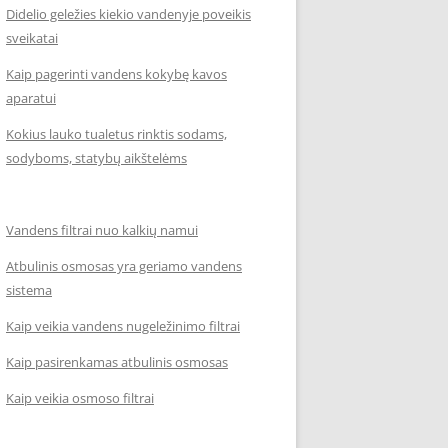
Didelio geležies kiekio vandenyje poveikis
sveikatai
Kaip pagerinti vandens kokybę kavos
aparatui
Kokius lauko tualetus rinktis sodams,
sodyboms, statybų aikštelėms
Vandens filtrai nuo kalkių namui
Atbulinis osmosas yra geriamo vandens
sistema
Kaip veikia vandens nugeležinimo filtrai
Kaip pasirenkamas atbulinis osmosas
Kaip veikia osmoso filtrai