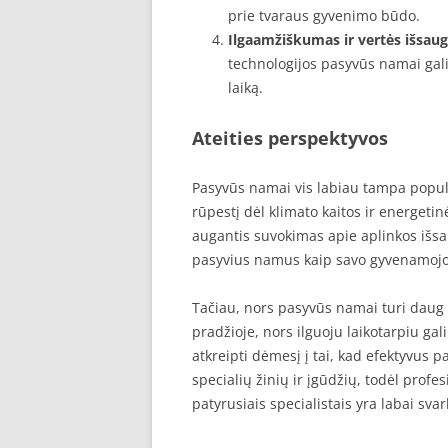
prie tvaraus gyvenimo būdo.
Ilgaamžiškumas ir vertės išsau
technologijos pasyvūs namai gali
laiką.
Ateities perspektyvos
Pasyvūs namai vis labiau tampa populi
rūpestį dėl klimato kaitos ir energeti
augantis suvokimas apie aplinkos išsa
pasyvius namus kaip savo gyvenamojo
Tačiau, nors pasyvūs namai turi daug p
pradžioje, nors ilguoju laikotarpiu gal
atkreipti dėmesį į tai, kad efektyvus 
specialių žinių ir įgūdžių, todėl pro
patyrusiais specialistais yra labai sva