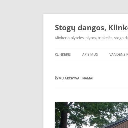
Pereiti
prie
turinio
Stogų dangos, Klink
Klinkerio plytelės, plytos, trinkelės, stogo
KLINKERIS
APIE MUS
VANDENS F
AQUAPHOR
ŽYMŲ ARCHYVAI:
NAMAI
OSMOSO F