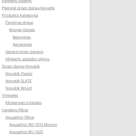
Klinkeris Visiems
Plieninė stogo danga Novatik
Produkto kategorija
Čerpiniai stogai
Monier čerpės
Betoninės
Keraminės
Gerard stogų dangos
Klinkerio apdailos plytos
Stogo danga Novatik
Novatik Classic
Novatik SLATE
Novatik Wood
Trinkelės
Klinkerinės trinkelės
Vandens filtrai
Aquaphor filtrai
Aquaphor RO 101S Morion
Aquaphor RO 102S