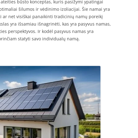
teities būsto konceptas, kuris pasižymi ypatingai
maliai šilumos ir vėdinimo izoliacijai. Šie namai yra
ti ar net visiškai panaikinti tradicinių namų poreikį
ikslas yra išsamiau išnagrinėti, kas yra pasyvus namas,
eities perspektyvos. Ir kodėl pasyvus namas yra
rinčiam statyti savo individualų namą.