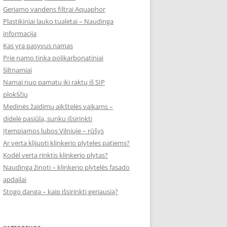
Geriamo vandens filtrai Aquaphor
Plastikiniai lauko tualetai – Naudinga
informacija
Kas yra pasyvus namas
Prie namo tinka polikarbonatiniai
šiltnamiai
Namai nuo pamatų iki raktų iš SIP
plokščių
Medinės žaidimų aikštelės vaikams –
didelė pasiūla, sunku išsirinkti
Įtempiamos lubos Vilniuje – rūšys
Ar verta klijuoti klinkerio plyteles patiems?
Kodėl verta rinktis klinkerio plytas?
Naudinga žinoti – klinkerio plytelės fasado
apdailai
Stogo danga – kaip išsirinkti geriausią?