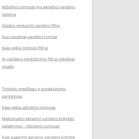
Atbulinis osmosas yra geriamo vandens
sistema
Klaidos renkantis vandens filtrą
Kuo naudingi vandens tyrimai
Kaip veikia osmoso filtrai
Ar vandens minkštinimo filtrai reikalingi
visada
Trinkelių medžiagų ir projektavimo
parinkimas
Kaip veikia atbulinis osmosas
Maksimalios geriamo vandens kokybės
palaikymui – Atbulinis osmosas
Kaip pagerinti geriamo vandens kokybę