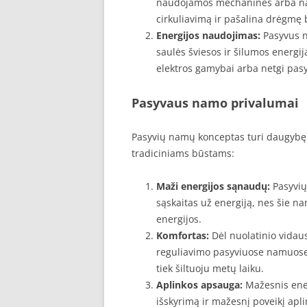
naudojamos mechaninės arba natū
cirkuliavimą ir pašalina drėgmę
Energijos naudojimas:
Pasyvus n
saulės šviesos ir šilumos energij
elektros gamybai arba netgi pasy
Pasyvaus namo privalumai
Pasyvių namų konceptas turi daugybę p
tradiciniams būstams:
Maži energijos sąnaudų:
Pasyvių
sąskaitas už energiją, nes šie n
energijos.
Komfortas:
Dėl nuolatinio vidaus
reguliavimo pasyviuose namuose 
tiek šiltuoju metų laiku.
Aplinkos apsauga:
Mažesnis ener
išskyrimą ir mažesnį poveikį apl