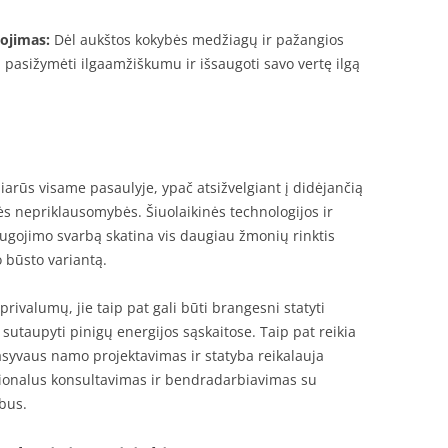
gojimas:
Dėl aukštos kokybės medžiagų ir pažangios
 pasižymėti ilgaamžiškumu ir išsaugoti savo vertę ilgą
arūs visame pasaulyje, ypač atsižvelgiant į didėjančią
nės nepriklausomybės. Šiuolaikinės technologijos ir
ugojimo svarbą skatina vis daugiau žmonių rinktis
 būsto variantą.
rivalumų, jie taip pat gali būti brangesni statyti
i sutaupyti pinigų energijos sąskaitose. Taip pat reikia
pasyvaus namo projektavimas ir statyba reikalauja
fesionalus konsultavimas ir bendradarbiavimas su
rbus.