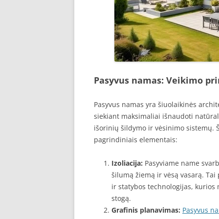
Pasyvus namas: Veikimo pri
Pasyvus namas yra šiuolaikinės archite
siekiant maksimaliai išnaudoti natūra
išorinių šildymo ir vėsinimo sistemų.
pagrindiniais elementais:
Izoliacija:
Pasyviame name svarbiau
šilumą žiemą ir vėsą vasarą. Tai
ir statybos technologijas, kurios 
stogą.
Grafinis planavimas:
Pasyvus n